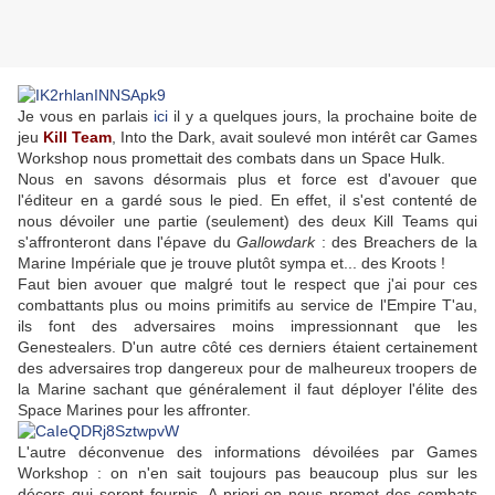
Je vous en parlais
ici
il y a quelques jours, la prochaine boite de
jeu
Kill Team
, Into the Dark, avait soulevé mon intérêt car Games
Workshop nous promettait des combats dans un Space Hulk.
Nous en savons désormais plus et force est d'avouer que
l'éditeur en a gardé sous le pied. En effet, il s'est contenté de
nous dévoiler une partie (seulement) des deux Kill Teams qui
s'affronteront dans l'épave du
Gallowdark
: des Breachers de la
Marine Impériale que je trouve plutôt sympa et... des Kroots !
Faut bien avouer que malgré tout le respect que j'ai pour ces
combattants plus ou moins primitifs au service de l'Empire T'au,
ils font des adversaires moins impressionnant que les
Genestealers. D'un autre côté ces derniers étaient certainement
des adversaires trop dangereux pour de malheureux troopers de
la Marine sachant que généralement il faut déployer l'élite des
Space Marines pour les affronter.
L'autre déconvenue des informations dévoilées par Games
Workshop : on n'en sait toujours pas beaucoup plus sur les
décors qui seront fournis. A priori on nous promet des combats