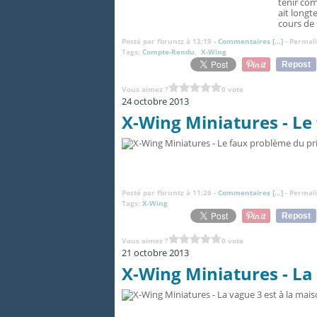
tenir co
ait longt
cours de 
Posté par fbruntz à 12:19 -
Commentaires [
…
]
- Permali
Tags:
Compte-Rendu
,
X-Wing
Repost
Vous aimez ?
0 vote
24 octobre 2013
X-Wing Miniatures - Le
Posté par fbruntz à 11:26 -
Commentaires [
…
]
- Permali
Tags:
X-Wing
Repost
Vous aimez ?
0 vote
21 octobre 2013
X-Wing Miniatures - La 