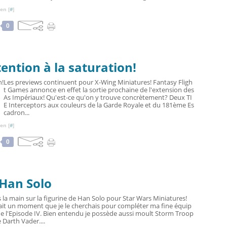
en [
#
]
0
ention à la saturation!
Les previews continuent pour X-Wing Miniatures! Fantasy Fligh
t Games annonce en effet la sortie prochaine de l'extension des
As Impériaux! Qu'est-ce qu'on y trouve concrètement? Deux TI
E Interceptors aux couleurs de la Garde Royale et du 181ème Es
cadron...
en [
#
]
0
 Han Solo
is la main sur la figurine de Han Solo pour Star Wars Miniatures!
sait un moment que je le cherchais pour compléter ma fine équip
de l'Episode IV. Bien entendu je possède aussi moult Storm Troop
e Darth Vader....