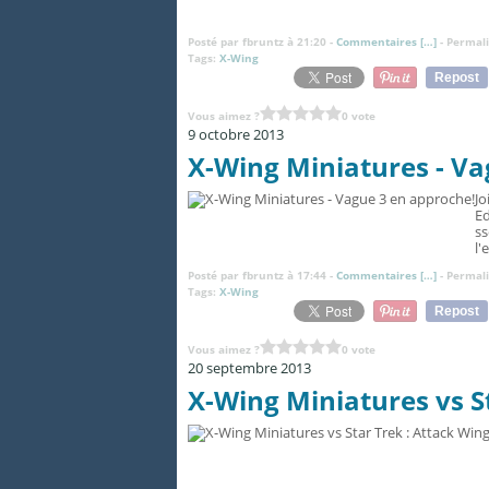
Posté par fbruntz à 21:20 -
Commentaires [
…
]
- Permali
Tags:
X-Wing
Repost
Vous aimez ?
0 vote
9 octobre 2013
X-Wing Miniatures - Va
Jo
Ed
ss
l'
Posté par fbruntz à 17:44 -
Commentaires [
…
]
- Permali
Tags:
X-Wing
Repost
Vous aimez ?
0 vote
20 septembre 2013
X-Wing Miniatures vs S