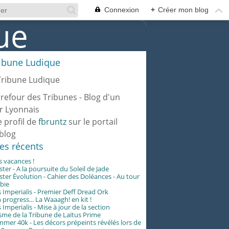
Connexion
+
Créer mon blog
ribune Ludique
rrefour des Tribunes - Blog d'un
r Lyonnais
e profil de
fbruntz
sur le portail
blog
les récents
es vacances !
er - A la poursuite du Soleil de Jade
er Évolution - Cahier des Doléances - Au tour
abie
 Imperialis - Premier Deff Dread Ork
 progress... La Waaagh! en kit !
 Imperialis - Mise à jour de la section
me de la Tribune de Laïtus Prime
er 40k - Les décors prépeints révélés lors de