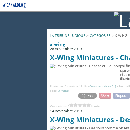
LA TRIBUNE LUDIQUE
>
CATEGORIES
>
X-WING
x-wing
28 novembre 2013
X-Wing Miniatures - C
J'ai 
spiré
et au
illeni
Posté par fbruntz à 12:19 -
Commentaires [
…
]
- Permali
Tags:
X-Wing
Repost
Vous aimez ?
0 vote
14 novembre 2013
X-Wing Miniatures - De