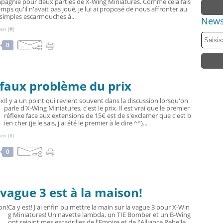
mpagnie pour deux parties de X-Wing Miniatures. Comme cela fais
emps qu'il n'avait pas joué, je lui ai proposé de nous affronter au
simples escarmouches à...
News
en [
#
]
0
 faux problème du prix
Il y a un point qui revient souvent dans la discussion lorsqu'on
parle d'X-Wing Miniatures, c'est le prix. Il est vrai que le premier
réflexe face aux extensions de 15€ est de s'exclamer que c'est b
ien cher (je le sais, j'ai été le premier à le dire ^^)...
en [
#
]
0
vague 3 est à la maison!
Ca y est! J'ai enfin pu mettre la main sur la vague 3 pour X-Win
g Miniatures! Un navette lambda, un TIE Bomber et un B-Wing
ont rejoint mes escadrilles de l'Empire et de l'Alliance Rebelle.