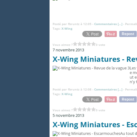
Posté par fbruntz à 12:05 -
Commentaires [
…
]
- Permali
Tags:
X-Wing
Repost
Vous aimez ?
0 vote
7 novembre 2013
X-Wing Miniatures - Re
Les 
e me
ut 
n'y 
Posté par fbruntz à 12:08 -
Commentaires [
…
]
- Permali
Tags:
X-Wing
Repost
Vous aimez ?
0 vote
5 novembre 2013
X-Wing Miniatures - E
Au tout 