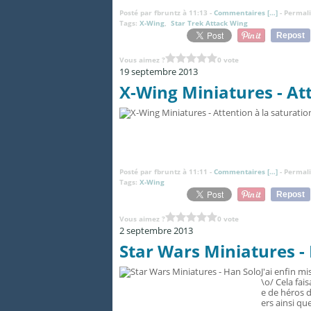
Posté par fbruntz à 11:13 -
Commentaires [
…
]
- Permali
Tags:
X-Wing
,
Star Trek Attack Wing
Repost
Vous aimez ?
0 vote
19 septembre 2013
X-Wing Miniatures - Att
Posté par fbruntz à 11:11 -
Commentaires [
…
]
- Permali
Tags:
X-Wing
Repost
Vous aimez ?
0 vote
2 septembre 2013
Star Wars Miniatures -
J'ai enfin m
\o/ Cela fai
e de héros 
ers ainsi qu