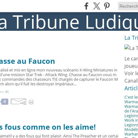
La T
Le ca
hasse au Faucon
joueu
finalisé et mis en ligne mon nouveau scénario X-Wing Miniatures in
Voir l
 d'une mission Star Trek - Attack Wing. Chasse au Faucon vous m
x commandes des chasseurs TIE chargés de capturer le Faucon M
Canal
um alors qu'il fuit les destroyer impériaux...
Artic
en [
#
]
C'est l
Warmast
0
Warmast
de l'Ar
Legions
Work in
s fous comme on les aime!
Legions
Modélis
Warhamm
Il y a des fous qui font plaisir. Ainsi The Preacher et un certai