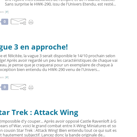
Sans surprise le HWK-290, issu de l'Univers Etendu, est resté...
en [
#
]
0
gue 3 en approche!
ie et félicitée, la vague 3 serait disponible le 14/10 prochain selon
ge! Après avoir regardé un peu les caractéristiques de chaque vai
eau, je pense que je craquerai pour un exemplaire de chaque à
exception bien entendu du HWK-290 venu de l'Univers...
en [
#
]
0
tar Trek : Attack Wing
Impossible d'y couper... Après avoir opposé Castle Ravenloft à G
ears of War, voici le grand combat entre X-Wing Miniatures et so
n cousin Star Trek : Attack Wing! Bien entendu tout ce qui suit es
t hautement subjectif. Lancez donc la bande originale de...