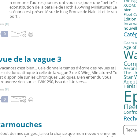
The Bi
n nombre d'autres joueurs ont voulu se jouer une "petite" r
XCOM: T
econstitution de la bataille de Hoth à X-Wing Miniatures! Le
bien...
scénario est présenté sur le blog Bronze de Nain ici et le rap
Fleet 
port...
Éditio
Incarna
en [
#
]
nouvell
Caté
0
Gears o
Age of
Wa
vue de la vague 3
Com
vacances c'est bien... Cela donne le temps d'écrire des revues et j
Aerona
The U
 suis donc attaqué à celle de la vague 3 de X-Wing Miniatures! To
Star 
est disponible sur les Chroniques Ludiques. Bien entendu vous
Adept
trouverez rien sur le HWK-290, issu de l'Univers...
Hérési
E
en [
#
]
0
Fle
Confro
Rech
scarmouches
début de mes congés, j'ai eu la chance que mon neveu vienne me