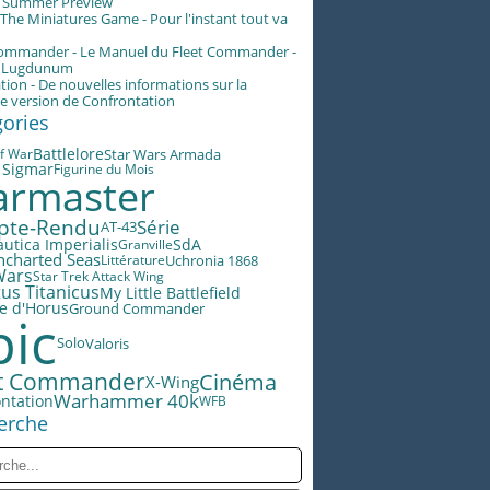
g Summer Preview
he Miniatures Game - Pour l'instant tout va
Commander - Le Manuel du Fleet Commander -
n Lugdunum
tion - De nouvelles informations sur la
e version de Confrontation
gories
Battlelore
Star Wars Armada
f War
 Sigmar
Figurine du Mois
rmaster
pte-Rendu
Série
AT-43
utica Imperialis
SdA
Granville
ncharted Seas
Littérature
Uchronia 1868
Wars
Star Trek Attack Wing
us Titanicus
My Little Battlefield
e d'Horus
Ground Commander
pic
Valoris
Solo
et Commander
Cinéma
X-Wing
Warhammer 40k
ntation
WFB
erche