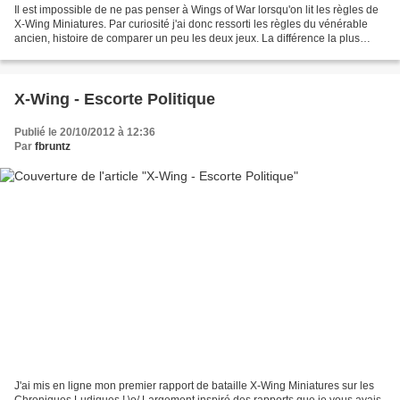
Il est impossible de ne pas penser à Wings of War lorsqu'on lit les règles de
X-Wing Miniatures. Par curiosité j'ai donc ressorti les règles du vénérable
ancien, histoire de comparer un peu les deux jeux. La différence la plus
notable est dans la gestion...
X-Wing - Escorte Politique
Publié le 20/10/2012 à 12:36
Par
fbruntz
J'ai mis en ligne mon premier rapport de bataille X-Wing Miniatures sur les
Chroniques Ludiques ! \o/ Largement inspiré des rapports que je vous avais