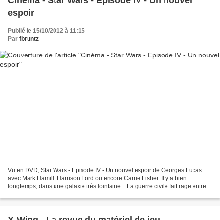
Cinéma - Star Wars - Episode IV - Un nouvel
espoir
Publié le 15/10/2012 à 11:15
Par
fbruntz
Vu en DVD, Star Wars - Episode IV - Un nouvel espoir de Georges Lucas
avec Mark Hamill, Harrison Ford ou encore Carrie Fisher. Il y a bien
longtemps, dans une galaxie très lointaine... La guerre civile fait rage entre
l'Empire galactique et l'Alliance...
X-Wing - La revue du matériel de jeu