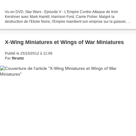
Vu en DVD, Star Wars - Episode V - L'Empire Contre-Attaque de Irvin
Kershner avec Mark Hamill, Harrison Ford, Carrie Fisher. Malgré la
destruction de l'Etoile Noire, l'Empire maintient son emprise sur la galaxie, et
poursuit sans relâche sa lutte contre...
X-Wing Miniatures et Wings of War Miniatures
Publié le 25/10/2012 à 11:06
Par
fbruntz