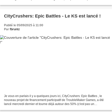
Warmaster hier et de peinture de...
CityCrushers: Epic Battles - Le KS est lancé !
Publié le 05/09/2025 à 11:00
Par
fbruntz
Je vous en parlais il y a quelques jours ici, CityCrushers: Epic Battles , le
nouveau projet de financement participatif de TroubleMaker Games, a été
lancé mercredi dernier et tourne déjà autour des 50% (c'est pas un
blockbuster, c'est normal que cela...