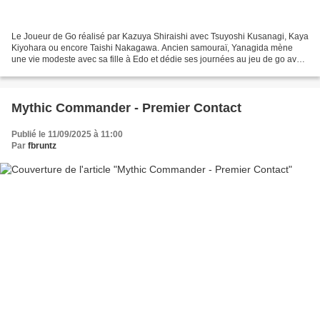
Le Joueur de Go réalisé par Kazuya Shiraishi avec Tsuyoshi Kusanagi, Kaya
Kiyohara ou encore Taishi Nakagawa. Ancien samouraï, Yanagida mène
une vie modeste avec sa fille à Edo et dédie ses journées au jeu de go avec
une dignité qui force le respect....
Mythic Commander - Premier Contact
Publié le 11/09/2025 à 11:00
Par
fbruntz