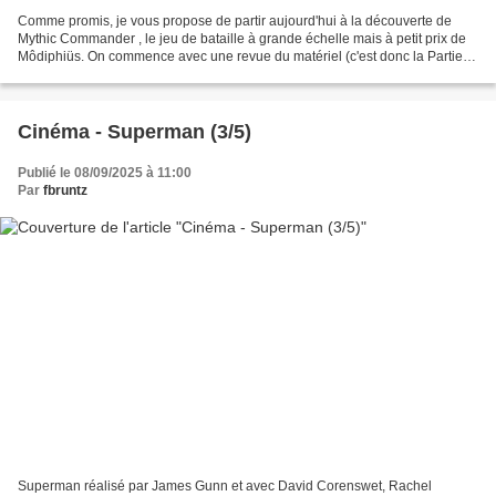
Comme promis, je vous propose de partir aujourd'hui à la découverte de
Mythic Commander , le jeu de bataille à grande échelle mais à petit prix de
Môdiphiüs. On commence avec une revue du matériel (c'est donc la Partie 1)
et on finira avec une revue des...
Cinéma - Superman (3/5)
Publié le 08/09/2025 à 11:00
Par
fbruntz
Superman réalisé par James Gunn et avec David Corenswet, Rachel