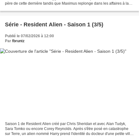
père de cette dernière tandis que Maximus replonge dans les affaires à la
Confrérie de l'Acier. J'avais...
Série - Resident Alien - Saison 1 (3/5)
Publié le 07/02/2026 à 12:00
Par
fbruntz
Saison 1 de Resident Alien créé par Chris Sheridan et avec Alan Tudyk,
Sara Tomko ou encore Corey Reynolds. Après s'être posé en catastrophe
sur Terre, un alien nommé Harry prend l'identité du docteur d'une petite ville
du Colorado. Petit à petit, il...