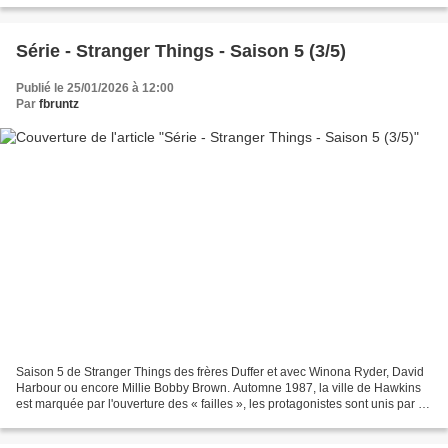
Série - Stranger Things - Saison 5 (3/5)
Publié le 25/01/2026 à 12:00
Par
fbruntz
Saison 5 de Stranger Things des frères Duffer et avec Winona Ryder, David
Harbour ou encore Millie Bobby Brown. Automne 1987, la ville de Hawkins
est marquée par l'ouverture des « failles », les protagonistes sont unis par un
seul objectif : retrouver...