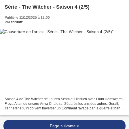
Série - The Witcher - Saison 4 (2/5)
Publié le 11/12/2025 à 12:00
Par
fbruntz
Saison 4 de The Witcher de Lauren Schmidt Hissrich avec Liam Hemsworth,
Freya Allan ou encore Anya Chalotra. Séparés les uns des autres, Geralt,
Yennefer et Ciri doivent traverser un Continent ravagé par la guerre et hanté
par d’innombrables démons. Accompagné...
Page suivante >