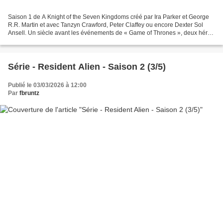
Saison 1 de A Knight of the Seven Kingdoms créé par Ira Parker et George
R.R. Martin et avec Tanzyn Crawford, Peter Claffey ou encore Dexter Sol
Ansell. Un siècle avant les événements de « Game of Thrones », deux héros
improbables erraient dans Westeros......
Série - Resident Alien - Saison 2 (3/5)
Publié le 03/03/2026 à 12:00
Par
fbruntz