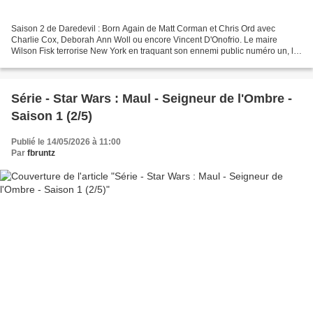
Saison 2 de Daredevil : Born Again de Matt Corman et Chris Ord avec
Charlie Cox, Deborah Ann Woll ou encore Vincent D'Onofrio. Le maire
Wilson Fisk terrorise New York en traquant son ennemi public numéro un, le
justicier de Hell's Kitchen connu sous le...
Série - Star Wars : Maul - Seigneur de l'Ombre -
Saison 1 (2/5)
Publié le 14/05/2026 à 11:00
Par
fbruntz