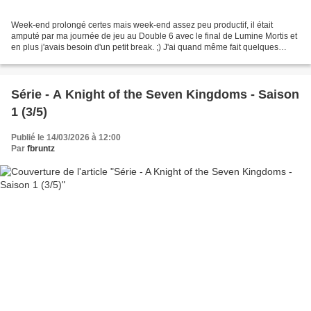
Week-end prolongé certes mais week-end assez peu productif, il était
amputé par ma journée de jeu au Double 6 avec le final de Lumine Mortis et
en plus j'avais besoin d'un petit break. ;) J'ai quand même fait quelques
petites choses. Tout d'abord, j 'ai...
Série - A Knight of the Seven Kingdoms - Saison
1 (3/5)
Publié le 14/03/2026 à 12:00
Par
fbruntz