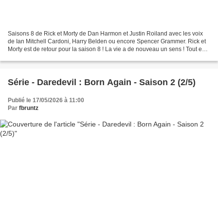
Saisons 8 de Rick et Morty de Dan Harmon et Justin Roiland avec les voix
de Ian Mitchell Cardoni, Harry Belden ou encore Spencer Grammer. Rick et
Morty est de retour pour la saison 8 ! La vie a de nouveau un sens ! Tout est
possible ! Attendez-vous à...
Série - Daredevil : Born Again - Saison 2 (2/5)
Publié le 17/05/2026 à 11:00
Par
fbruntz