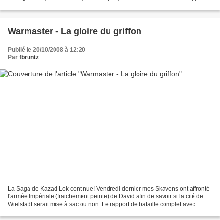
par les fans à partir du système de jeu...
Warmaster - La gloire du griffon
Publié le 20/10/2008 à 12:20
Par
fbruntz
La Saga de Kazad Lok continue! Vendredi dernier mes Skavens ont affronté
l'armée Impériale (fraichement peinte) de David afin de savoir si la cité de
Wielstadt serait mise à sac ou non. Le rapport de bataille complet avec
photos se trouve comme d'habitude...