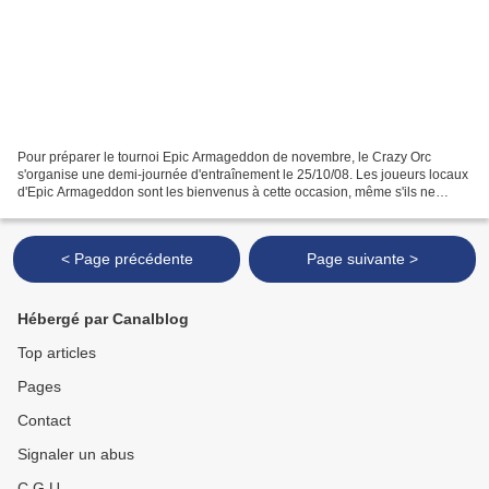
Pour préparer le tournoi Epic Armageddon de novembre, le Crazy Orc
s'organise une demi-journée d'entraînement le 25/10/08. Les joueurs locaux
d'Epic Armageddon sont les bienvenus à cette occasion, même s'ils ne
comptent pas forcément participer au tournoi....
< Page précédente
Page suivante >
Hébergé par Canalblog
Top articles
Pages
Contact
Signaler un abus
C.G.U.