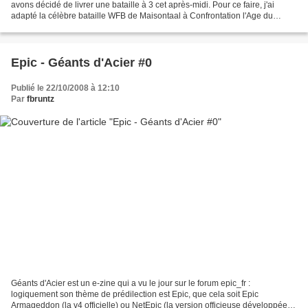
avons décidé de livrer une bataille à 3 cet après-midi. Pour ce faire, j'ai
adapté la célèbre bataille WFB de Maisontaal à Confrontation l'Age du
Rag'Narok. Le scénario est disponible...
Epic - Géants d'Acier #0
Publié le 22/10/2008 à 12:10
Par
fbruntz
Géants d'Acier est un e-zine qui a vu le jour sur le forum epic_fr :
logiquement son thème de prédilection est Epic, que cela soit Epic
Armageddon (la v4 officielle) ou NetEpic (la version officieuse développée