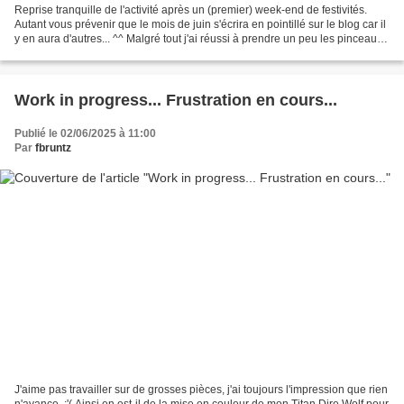
Reprise tranquille de l'activité après un (premier) week-end de festivités.
Autant vous prévenir que le mois de juin s'écrira en pointillé sur le blog car il
y en aura d'autres... ^^ Malgré tout j'ai réussi à prendre un peu les pinceaux
hier et à mettre...
Work in progress... Frustration en cours...
Publié le 02/06/2025 à 11:00
Par
fbruntz
J'aime pas travailler sur de grosses pièces, j'ai toujours l'impression que rien
n'avance. :'( Ainsi en est-il de la mise en couleur de mon Titan Dire Wolf pour