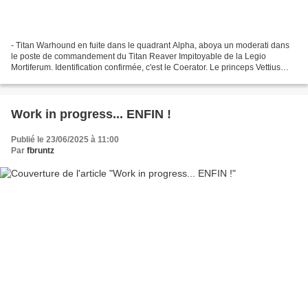
- Titan Warhound en fuite dans le quadrant Alpha, aboya un moderati dans
le poste de commandement du Titan Reaver Impitoyable de la Legio
Mortiferum. Identification confirmée, c'est le Coerator. Le princeps Vettius
consulta l'auspex et peina à y distinguer...
Work in progress... ENFIN !
Publié le 23/06/2025 à 11:00
Par
fbruntz