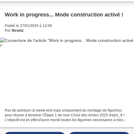
Work in progress... Mode construction activé !
Publié le 27/01/2025 à 12:00
Par
fbruntz
Pas de peinture ce week-end mais uniquement du montage de figurines
pour réussir à terminer l’Étape 1 de mon Choix des Armes 2025 d'epic_fr !
L'objectif est en effet d'avoir monté toutes les figurines nécessaires à mes
1100 premiers points du Mechanicum...