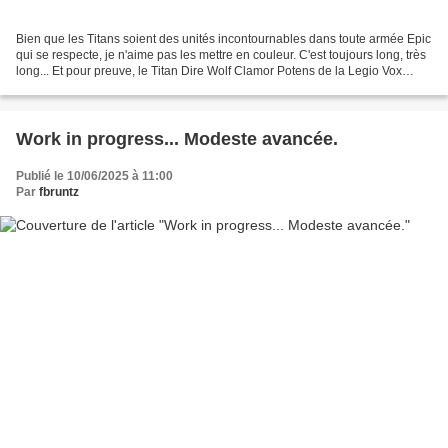
Bien que les Titans soient des unités incontournables dans toute armée Epic
qui se respecte, je n'aime pas les mettre en couleur. C'est toujours long, très
long... Et pour preuve, le Titan Dire Wolf Clamor Potens de la Legio Vox
Imperatoris a monopolisé...
Work in progress... Modeste avancée.
Publié le 10/06/2025 à 11:00
Par
fbruntz