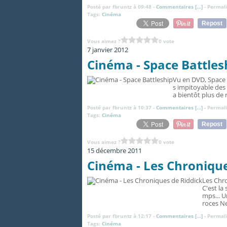
Posté par fbruntz à 09:48 -
Commentaires [
…
]
- Permali
Tags:
Cinéma
Repost
Vous aimez ?
0 vote
7 janvier 2012
Cinéma - Space Battles
Vu en DVD, Space B
s impitoyable des g
a bientôt plus de 
Posté par fbruntz à 10:37 -
Commentaires [
…
]
- Permali
Tags:
Cinéma
Repost
Vous aimez ?
0 vote
15 décembre 2011
Cinéma - Les Chronique
Les Chro
C'est la
mps... U
roces N
Posté par fbruntz à 12:17 -
Commentaires [
…
]
- Permali
Tags:
Cinéma