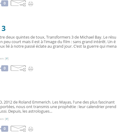
0
 3
tre deux quintes de toux, Transformers 3 de Michael Bay. Le résu
n peu court mais il est à l'image du film : sans grand intérêt. Un é
 lié à notre passé éclate au grand jour. C’est la guerre qui mena
en [
#
]
0
VD, 2012 de Roland Emmerich. Les Mayas, l'une des plus fascinant
ait portées, nous ont transmis une prophétie : leur calendrier prend
ssi. Depuis, les astrologues...
en [
#
]
0