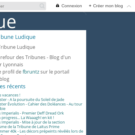
Connexion
+
Créer mon blog
ribune Ludique
rrefour des Tribunes - Blog d'un
r Lyonnais
e profil de
fbruntz
sur le portail
blog
les récents
es vacances !
er - A la poursuite du Soleil de Jade
er Évolution - Cahier des Doléances - Au tour
abie
 Imperialis - Premier Deff Dread Ork
 progress... La Waaagh! en kit !
 Imperialis - Mise à jour de la section
me de la Tribune de Laïtus Prime
er 40k - Les décors prépeints révélés lors de