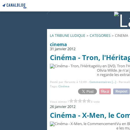
LA TRIBUNE LUDIQUE
>
CATEGORIES
>
CINEMA
cinema
31 janvier 2012
Cinéma - Tron, l'Hérita
Vu en DVD, Tron l'H
Olivia Wilde. Je n'
n regarde les extrai
Posté par fbruntz à 12:09 -
Commentaires [
…
]
- Permali
Tags:
Cinéma
Repost
Vous aimez ?
0 vote
26 janvier 2012
Cinéma - X-Men, le C
Vu en B
e les m