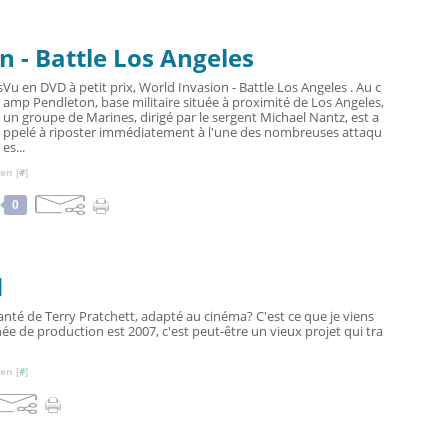
n - Battle Los Angeles
Vu en DVD à petit prix, World Invasion - Battle Los Angeles . Au c
amp Pendleton, base militaire située à proximité de Los Angeles,
un groupe de Marines, dirigé par le sergent Michael Nantz, est a
ppelé à riposter immédiatement à l'une des nombreuses attaqu
es...
en [
#
]
0
d
té de Terry Pratchett, adapté au cinéma? C'est ce que je viens
née de production est 2007, c'est peut-être un vieux projet qui tra
en [
#
]