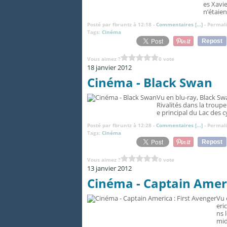
es Xavie
n’étaie
Posté par fbruntz à 12:18 -
Commentaires [
…
]
- Permali
Tags:
Cinéma
Repost
Vous aimez ?
0 vote
18 janvier 2012
Cinéma - Black Swan
Vu en blu-ray, Black S
Rivalités dans la troupe
e principal du Lac des c
Posté par fbruntz à 12:28 -
Commentaires [
…
]
- Permali
Tags:
Cinéma
Repost
Vous aimez ?
0 vote
13 janvier 2012
Cinéma - Captain Ameri
Vu 
eri
ns 
mid