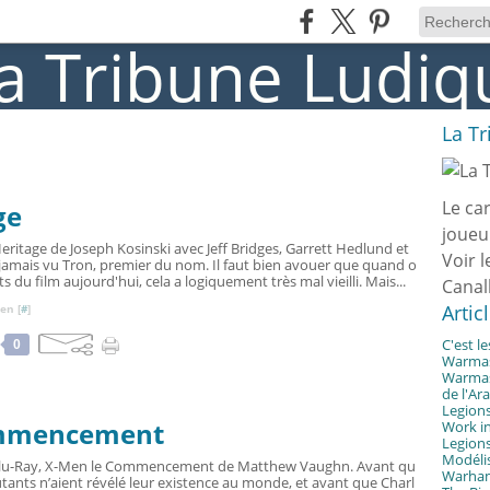
La T
Le ca
ge
joueu
eritage de Joseph Kosinski avec Jeff Bridges, Garrett Hedlund et
Voir l
ai jamais vu Tron, premier du nom. Il faut bien avouer que quand o
ts du film aujourd'hui, cela a logiquement très mal vieilli. Mais...
Canal
Artic
en [
#
]
C'est l
0
Warmast
Warmast
de l'Ar
Legions
ommencement
Work in
Legions
Modélis
lu-Ray, X-Men le Commencement de Matthew Vaughn. Avant qu
Warhamm
utants n’aient révélé leur existence au monde, et avant que Charl