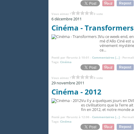
Repost
Vous aimez ?
0 vote
6 décembre 2011
Cinéma - Transformers
Vu ce week-end, en
mé d'Allo Ciné est u
vénement mystérieux
ce...
Posté par fbruntz à 10:01 -
Commentaires [
…
]
- Permali
Tags:
Cinéma
Repost
Vous aimez ?
0 vote
29 novembre 2011
Cinéma - 2012
Vu il y a quelques jours en D
es civilisations que la Terre 
fin en 2012, et notre monde au
Posté par fbruntz à 12:06 -
Commentaires [
…
]
- Permali
Tags:
Cinéma
Repost