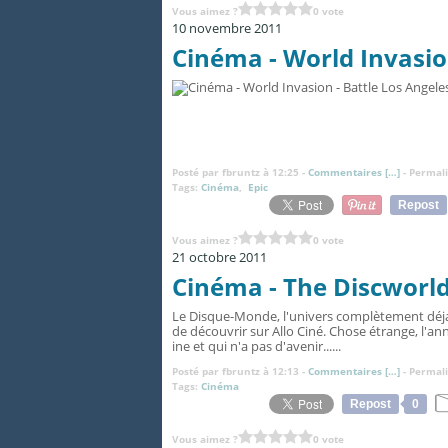
Vous aimez ?
0 vote
10 novembre 2011
Cinéma - World Invasio
Posté par fbruntz à 12:25 -
Commentaires [
…
]
- Permali
Tags:
Cinéma
,
Epic
Repost
Vous aimez ?
0 vote
21 octobre 2011
Cinéma - The Discworl
Le Disque-Monde, l'univers complètement déjan
de découvrir sur Allo Ciné. Chose étrange, l'an
ine et qui n'a pas d'avenir......
Posté par fbruntz à 12:13 -
Commentaires [
…
]
- Permali
Tags:
Cinéma
Repost
0
Vous aimez ?
0 vote