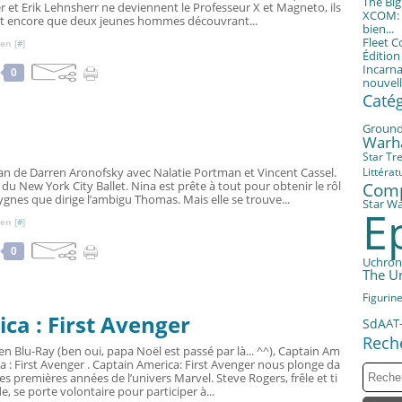
The Bi
r et Erik Lehnsherr ne deviennent le Professeur X et Magneto, ils
XCOM: T
nt encore que deux jeunes hommes découvrant...
bien...
Fleet 
en [
#
]
Éditio
Incarna
0
nouvell
Caté
Groun
Warh
Star Tr
wan de Darren Aronofsky avec Nalatie Portman et Vincent Cassel.
Littérat
 du New York City Ballet. Nina est prête à tout pour obtenir le rôl
Com
ygnes que dirige l’ambigu Thomas. Mais elle se trouve...
Star W
E
en [
#
]
0
Uchron
The U
Figurin
ca : First Avenger
SdA
AT
Rech
en Blu-Ray (ben oui, papa Noël est passé par là... ^^), Captain Am
ca : First Avenger . Captain America: First Avenger nous plonge da
les premières années de l’univers Marvel. Steve Rogers, frêle et ti
e, se porte volontaire pour participer à...