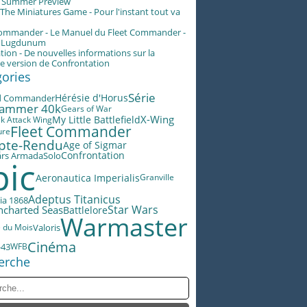
g Summer Preview
he Miniatures Game - Pour l'instant tout va
Commander - Le Manuel du Fleet Commander -
n Lugdunum
tion - De nouvelles informations sur la
e version de Confrontation
gories
Série
Hérésie d'Horus
d Commander
ammer 40k
Gears of War
X-Wing
My Little Battlefield
ek Attack Wing
Fleet Commander
ure
pte-Rendu
Age of Sigmar
ars Armada
Confrontation
Solo
pic
Aeronautica Imperialis
Granville
Adeptus Titanicus
ia 1868
Star Wars
ncharted Seas
Battlelore
Warmaster
Valoris
e du Mois
Cinéma
-43
WFB
erche