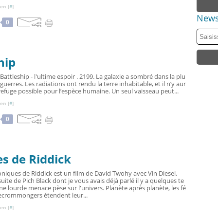
en [
#
]
News
0
hip
attleship - l'ultime espoir . 2199. La galaxie a sombré dans la plu
uerres. Les radiations ont rendu la terre inhabitable, et il n’y aur
refuge possible pour l’espèce humaine. Un seul vaisseau peut...
en [
#
]
0
s de Riddick
niques de Riddick est un film de David Twohy avec Vin Diesel.
 suite de Pich Black dont je vous avais déjà parlé il y a quelques te
ne lourde menace pèse sur l'univers. Planète après planète, les fé
ecrommongers étendent leur...
en [
#
]