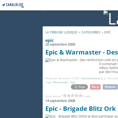
LA TRIBUNE LUDIQUE
>
CATEGORIES
>
EPIC
epic
20 septembre 2008
Epic & Warmaster - Des
Un colis en
Il contenait
villois, Set
par des tro
Posté par fbruntz à 11:06 -
Commentaires [
…
]
- Permali
Tags:
Warmaster
,
Epic
Repost
Vous aimez ?
0 vote
14 septembre 2008
Epic - Brigade Blitz Ork
Si je dois participer 