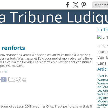
La T
Le ca
 renforts
joueu
 provenance de Games Workshop est arrivé ce matin à la maison.
Voir l
 des renforts Warmaster et Epic pour moi et mon adversaire Belle
hiel. Le colis à moitié vide Les renforts en question sont constitués
Canal
upes Warmaster...
Artic
en [
#
]
C'est l
Warmast
0
Warmast
de l'Ar
Legions
Work in
Legions
Modélis
Warhamm
au tournoi de Lyon 2008 avec mes Orks, il faut peindre. Je m'étais fi