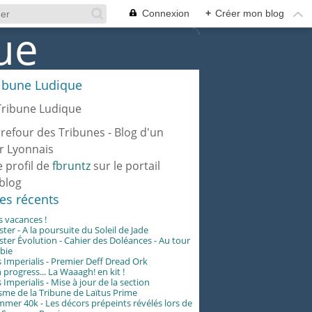
Connexion
+
Créer mon blog
ribune Ludique
rrefour des Tribunes - Blog d'un
r Lyonnais
e profil de
fbruntz
sur le portail
blog
les récents
es vacances !
er - A la poursuite du Soleil de Jade
er Évolution - Cahier des Doléances - Au tour
abie
 Imperialis - Premier Deff Dread Ork
 progress... La Waaagh! en kit !
 Imperialis - Mise à jour de la section
me de la Tribune de Laïtus Prime
er 40k - Les décors prépeints révélés lors de