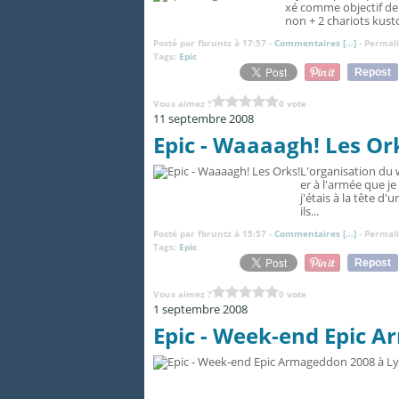
xé comme objectif de
non + 2 chariots kusto
Posté par fbruntz à 17:57 -
Commentaires [
…
]
- Permali
Tags:
Epic
Repost
Vous aimez ?
0 vote
11 septembre 2008
Epic - Waaaagh! Les Or
L'organisation du 
er à l'armée que je
j'étais à la tête 
ils...
Posté par fbruntz à 15:57 -
Commentaires [
…
]
- Permali
Tags:
Epic
Repost
Vous aimez ?
0 vote
1 septembre 2008
Epic - Week-end Epic 