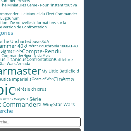
g Summer Preview
he Miniatures Game - Pour l'instant tout va
Commander - Le Manuel du Fleet Commander -
n Lugdunum
tion - De nouvelles informations sur la
e version de Confrontation
gories
The Uncharted Seas
SdA
le
ammer 40k
AT-43
Littérature
Uchronia 1868
Compte-Rendu
 Sigmar
Solo
d Commander
Figurine du Mois
us Titanicus
Battlelore
Confrontation
Star Wars Armada
rmaster
My Little Battlefield
Cinéma
utica Imperialis
Gears of War
pic
Hérésie d'Horus
Série
ek Attack Wing
WFB
et Commander
Star Wars
X-Wing
erche