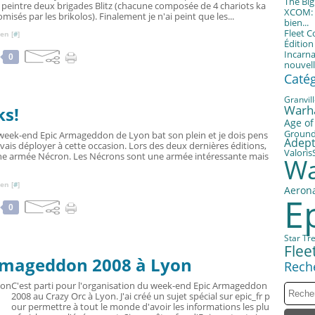
The Bi
 peintre deux brigades Blitz (chacune composée de 4 chariots ka
XCOM: T
misés par les brikolos). Finalement je n'ai peint que les...
bien...
Fleet 
en [
#
]
Éditio
Incarna
0
nouvell
Caté
Granvil
Warh
ks!
Age of
Groun
week-end Epic Armageddon de Lyon bat son plein et je dois pens
Adept
 vais déployer à cette occasion. Lors des deux dernières éditions,
Valoris
d'une armée Nécron. Les Nécrons sont une armée intéressante mais
Wa
en [
#
]
Aerona
E
0
Star Tr
Fle
Armageddon 2008 à Lyon
Rech
C'est parti pour l'organisation du week-end Epic Armageddon
2008 au Crazy Orc à Lyon. J'ai créé un sujet spécial sur epic_fr p
our permettre à tout le monde d'avoir les informations les plu