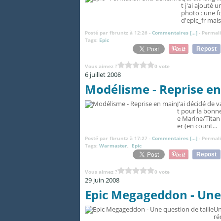
t j'ai ajouté 
photo : une f
d'epic_fr mais.
Posté par fbruntz à 12:26 -
Commentaires [
…
]
- Permali
Tags:
Epic
Repost
Vous aimez ?
0 vote
6 juillet 2008
Modélisme - Reprise e
J'ai décidé de v
t pour la bonn
e Marine/Titan
er (en count...
Posté par fbruntz à 17:27 -
Commentaires [
…
]
- Permali
Tags:
Warmaster
,
Epic
Repost
Vous aimez ?
0 vote
29 juin 2008
Epic Megageddon - Une 
Un
ré