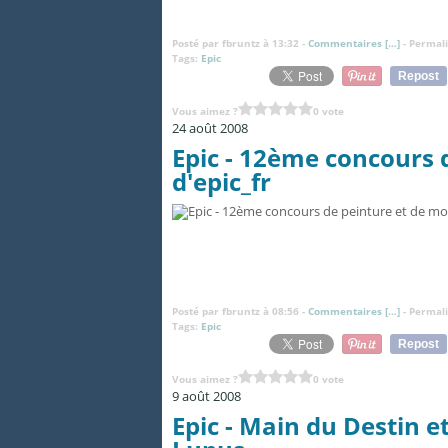
Posté par fbruntz à 13:32 -
Commentaires [
…
]
- Permali
Tags:
Epic
Repost
Vous aimez ?
0 vote
24 août 2008
Epic - 12ème concours 
d'epic_fr
Posté par fbruntz à 08:56 -
Commentaires [
…
]
- Permali
Tags:
Epic
Repost
Vous aimez ?
0 vote
9 août 2008
Epic - Main du Destin e