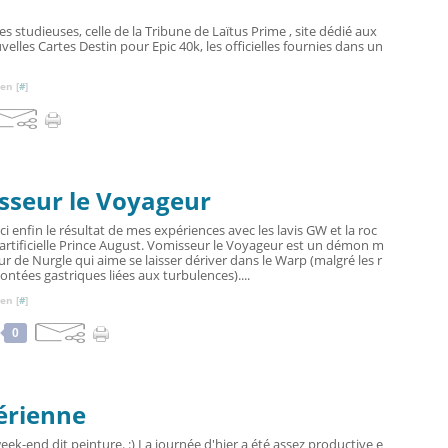
s studieuses, celle de la Tribune de Laïtus Prime , site dédié aux
elles Cartes Destin pour Epic 40k, les officielles fournies dans un
en [
#
]
sseur le Voyageur
ci enfin le résultat de mes expériences avec les lavis GW et la roc
artificielle Prince August. Vomisseur le Voyageur est un démon m
ur de Nurgle qui aime se laisser dériver dans le Warp (malgré les r
ntées gastriques liées aux turbulences)....
en [
#
]
0
aérienne
eek-end dit peinture. :) La journée d'hier a été assez productive e