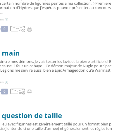
un certain nombre de figurines peintes à ma collection. :) Première
ormation d'Hydres que j'espérais pouvoir présenter au concours
..
en [
#
]
0
n main
aincre mes démons. Je vais tester les lavis et la pierre artificielle! E
e cause, il faut un cobaye... Ce démon majeur de Nugle pour Spac
 Legions me servira aussi bien à Epic Armageddon qu'à Warmast
en [
#
]
0
question de taille
 jeu avec figurines est généralement taillé pour un format bien p
cis (j'entends ici une taille d'armée) et généralement les règles fon