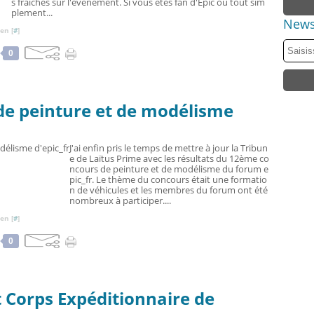
s fraiches sur l'événement. Si vous êtes fan d'Epic ou tout sim
plement...
News
en [
#
]
0
de peinture et de modélisme
J'ai enfin pris le temps de mettre à jour la Tribun
e de Laïtus Prime avec les résultats du 12ème co
ncours de peinture et de modélisme du forum e
pic_fr. Le thème du concours était une formatio
n de véhicules et les membres du forum ont été
nombreux à participer....
en [
#
]
0
t Corps Expéditionnaire de