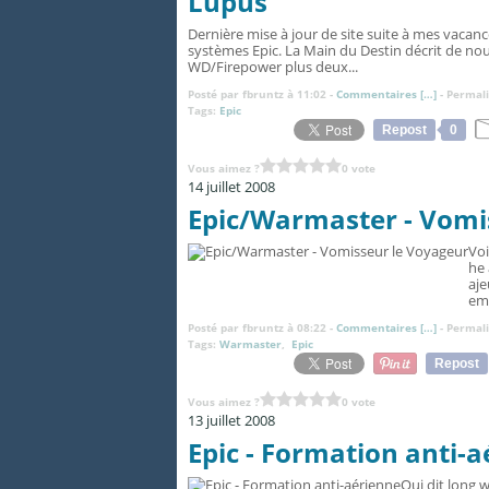
Lupus
Dernière mise à jour de site suite à mes vacance
systèmes Epic. La Main du Destin décrit de nouv
WD/Firepower plus deux...
Posté par fbruntz à 11:02 -
Commentaires [
…
]
- Permali
Tags:
Epic
Repost
0
Vous aimez ?
0 vote
14 juillet 2008
Epic/Warmaster - Vomi
Voi
he 
aje
emo
Posté par fbruntz à 08:22 -
Commentaires [
…
]
- Permali
Tags:
Warmaster
,
Epic
Repost
Vous aimez ?
0 vote
13 juillet 2008
Epic - Formation anti-
Qui dit long w