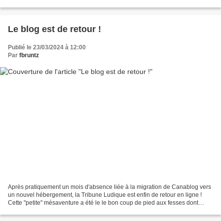
fantassin aussi puissant qu'une escouade complète....
Le blog est de retour !
Publié le 23/03/2024 à 12:00
Par
fbruntz
Après pratiquement un mois d'absence liée à la migration de Canablog vers
un nouvel hébergement, la Tribune Ludique est enfin de retour en ligne !
Cette "petite" mésaventure a été le le bon coup de pied aux fesses dont
j'avais besoin pour chercher un...