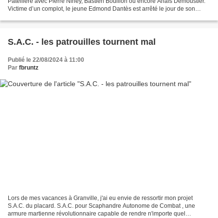
Patellière avec Pierre Niney, Bastien Bouillon ou encore Anaïs Demoustier.
Victime d’un complot, le jeune Edmond Dantès est arrêté le jour de son
mariage pour un crime qu’il n’a pas commis....
S.A.C. - les patrouilles tournent mal
Publié le 22/08/2024 à 11:00
Par
fbruntz
Lors de mes vacances à Granville, j'ai eu envie de ressortir mon projet
S.A.C. du placard. S.A.C. pour Scaphandre Autonome de Combat , une
armure martienne révolutionnaire capable de rendre n'importe quel