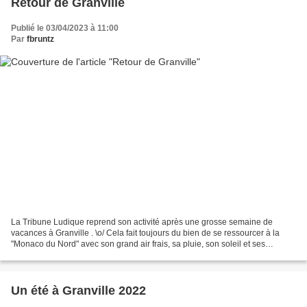
Retour de Granville
Publié le 03/04/2023 à 11:00
Par
fbruntz
La Tribune Ludique reprend son activité après une grosse semaine de
vacances à Granville . \o/ Cela fait toujours du bien de se ressourcer à la
"Monaco du Nord" avec son grand air frais, sa pluie, son soleil et ses
manifestations (oui, oui, là aussi)....
Un été à Granville 2022