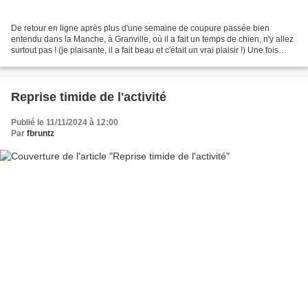
De retour en ligne après plus d'une semaine de coupure passée bien
entendu dans la Manche, à Granville, où il a fait un temps de chien, n'y allez
surtout pas ! (je plaisante, il a fait beau et c'était un vrai plaisir !) Une fois
n'est pas coutume, j'ai...
Reprise timide de l'activité
Publié le 11/11/2024 à 12:00
Par
fbruntz