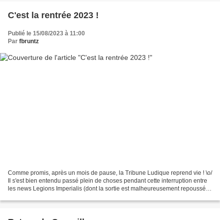
C'est la rentrée 2023 !
Publié le 15/08/2023 à 11:00
Par
fbruntz
Comme promis, après un mois de pause, la Tribune Ludique reprend vie ! \o/
Il s'est bien entendu passé plein de choses pendant cette interruption entre
les news Legions Imperialis (dont la sortie est malheureusement repoussée
mais pour lequel nous avons...