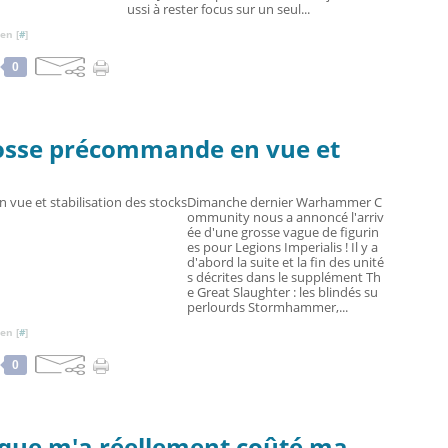
ussi à rester focus sur un seul...
en [
#
]
0
Grosse précommande en vue et
s
Dimanche dernier Warhammer C
ommunity nous a annoncé l'arriv
ée d'une grosse vague de figurin
es pour Legions Imperialis ! Il y a
d'abord la suite et la fin des unité
s décrites dans le supplément Th
e Great Slaughter : les blindés su
perlourds Stormhammer,...
en [
#
]
0
e que m'a réellement coûté ma