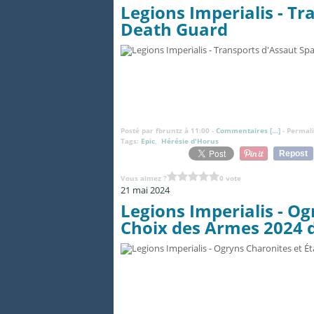
Legions Imperialis - Tr
Death Guard
Posté par fbruntz à 11:00 -
Commentaires [
…
]
- Permali
Tags:
Epic
,
Hérésie d'Horus
Repost
Vous aimez ?
0 vote
21 mai 2024
Legions Imperialis - Og
Choix des Armes 2024 d