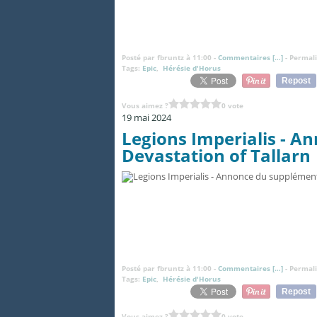
Posté par fbruntz à 11:00 -
Commentaires [
…
]
- Permali
Tags:
Epic
,
Hérésie d'Horus
Repost
Vous aimez ?
0 vote
19 mai 2024
Legions Imperialis - 
Devastation of Tallarn
Posté par fbruntz à 11:00 -
Commentaires [
…
]
- Permali
Tags:
Epic
,
Hérésie d'Horus
Repost
Vous aimez ?
0 vote