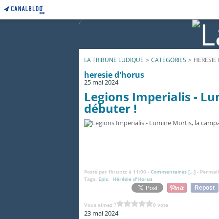
LA TRIBUNE LUDIQUE
>
CATEGORIES
>
HERESIE
heresie d'horus
25 mai 2024
Legions Imperialis - L
débuter !
Posté par fbruntz à 11:00 -
Commentaires [
…
]
- Permali
Tags:
Epic
,
Hérésie d'Horus
Repost
Vous aimez ?
0 vote
23 mai 2024