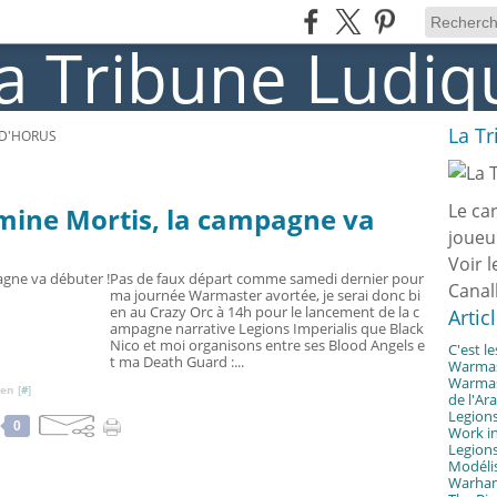
La T
 D'HORUS
Le ca
umine Mortis, la campagne va
joueu
Voir l
Pas de faux départ comme samedi dernier pour
Canal
ma journée Warmaster avortée, je serai donc bi
en au Crazy Orc à 14h pour le lancement de la c
Artic
ampagne narrative Legions Imperialis que Black
Nico et moi organisons entre ses Blood Angels e
C'est l
t ma Death Guard :...
Warmast
Warmast
en [
#
]
de l'Ar
Legions
0
Work in
Legions
Modélis
Warhamm