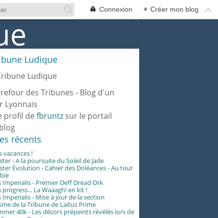
Connexion
+
Créer mon blog
ribune Ludique
rrefour des Tribunes - Blog d'un
r Lyonnais
e profil de
fbruntz
sur le portail
blog
les récents
es vacances !
er - A la poursuite du Soleil de Jade
er Évolution - Cahier des Doléances - Au tour
abie
 Imperialis - Premier Deff Dread Ork
 progress... La Waaagh! en kit !
 Imperialis - Mise à jour de la section
me de la Tribune de Laïtus Prime
er 40k - Les décors prépeints révélés lors de