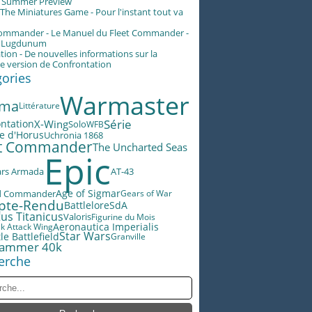
g Summer Preview
he Miniatures Game - Pour l'instant tout va
Commander - Le Manuel du Fleet Commander -
n Lugdunum
tion - De nouvelles informations sur la
e version de Confrontation
gories
Warmaster
éma
Littérature
Série
X-Wing
ntation
Solo
WFB
e d'Horus
Uchronia 1868
et Commander
The Uncharted Seas
Epic
ars Armada
AT-43
Age of Sigmar
d Commander
Gears of War
pte-Rendu
Battlelore
SdA
us Titanicus
Valoris
Figurine du Mois
Aeronautica Imperialis
ek Attack Wing
Star Wars
le Battlefield
Granville
ammer 40k
erche