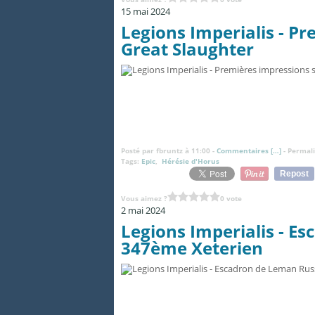
15 mai 2024
Legions Imperialis - P
Great Slaughter
Posté par fbruntz à 11:00 -
Commentaires [
…
]
- Permali
Tags:
Epic
,
Hérésie d'Horus
Repost
Vous aimez ?
0 vote
2 mai 2024
Legions Imperialis - E
347ème Xeterien