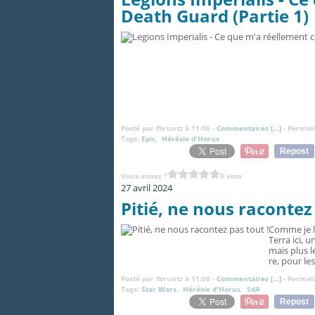
Death Guard (Partie 1)
Posté par fbruntz à 11:00 -
Commentaires [
…
]
- Permali
Tags:
Epic
,
Hérésie d'Horus
Repost
Vous aimez ?
0 vote
27 avril 2024
Pitié, ne nous racontez 
Comme je l
Terra ici, 
mais plus l
re, pour les
Posté par fbruntz à 11:00 -
Commentaires [
…
]
- Permali
Tags:
Star Wars
,
Hérésie d'Horus
,
SdA
Repost