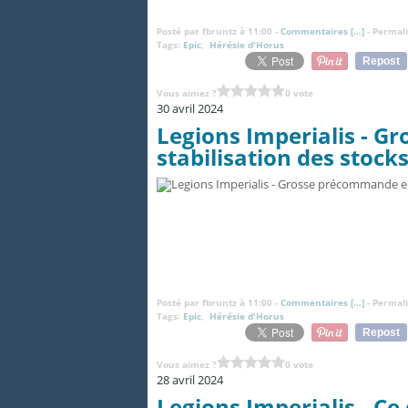
Posté par fbruntz à 11:00 -
Commentaires [
…
]
- Permali
Tags:
Epic
,
Hérésie d'Horus
Repost
Vous aimez ?
0 vote
30 avril 2024
Legions Imperialis - 
stabilisation des stock
Posté par fbruntz à 11:00 -
Commentaires [
…
]
- Permali
Tags:
Epic
,
Hérésie d'Horus
Repost
Vous aimez ?
0 vote
28 avril 2024
Legions Imperialis - C