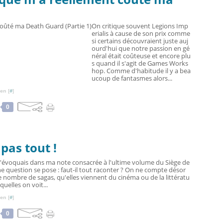
On critique souvent Legions Imp
erialis à cause de son prix comme
si certains découvraient juste auj
ourd'hui que notre passion en gé
néral était coûteuse et encore plu
s quand il s'agit de Games Works
hop. Comme d'habitude il y a bea
ucoup de fantasmes alors...
en [
#
]
0
pas tout !
'évoquais dans ma note consacrée à l'ultime volume du Siège de
une question se pose : faut-il tout raconter ? On ne compte désor
e nombre de sagas, qu'elles viennent du cinéma ou de la littératu
quelles on voit...
en [
#
]
0