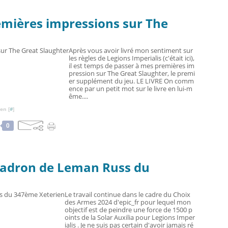
remières impressions sur The
Après vous avoir livré mon sentiment sur
les règles de Legions Imperialis (c'était ici),
il est temps de passer à mes premières im
pression sur The Great Slaughter, le premi
er supplément du jeu. LE LIVRE On comm
ence par un petit mot sur le livre en lui-m
ême....
en [
#
]
0
scadron de Leman Russ du
Le travail continue dans le cadre du Choix
des Armes 2024 d'epic_fr pour lequel mon
objectif est de peindre une force de 1500 p
oints de la Solar Auxilia pour Legions Imper
ialis . Je ne suis pas certain d'avoir jamais ré