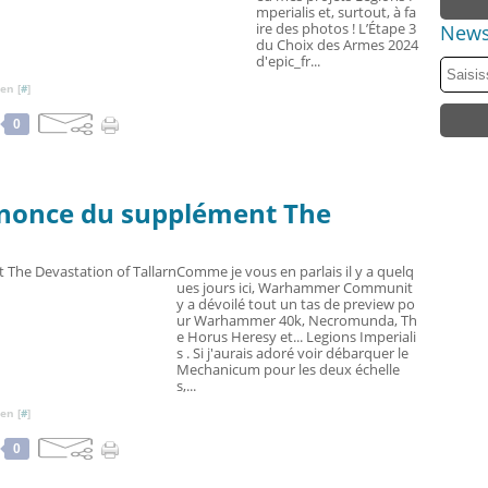
mperialis et, surtout, à fa
ire des photos ! L’Étape 3
News
du Choix des Armes 2024
d'epic_fr...
en [
#
]
0
Annonce du supplément The
Comme je vous en parlais il y a quelq
ues jours ici, Warhammer Communit
y a dévoilé tout un tas de preview po
ur Warhammer 40k, Necromunda, Th
e Horus Heresy et... Legions Imperiali
s . Si j'aurais adoré voir débarquer le
Mechanicum pour les deux échelle
s,...
en [
#
]
0