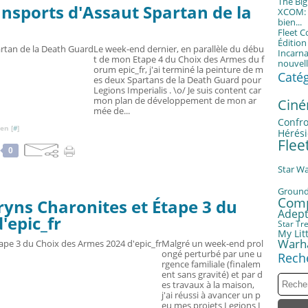
The Bi
ansports d'Assaut Spartan de la
XCOM: T
bien...
Fleet 
Éditio
Le week-end dernier, en parallèle du débu
Incarna
t de mon Etape 4 du Choix des Armes du f
nouvell
orum epic_fr, j'ai terminé la peinture de m
Caté
es deux Spartans de la Death Guard pour
Legions Imperialis . \o/ Je suis content car
mon plan de développement de mon ar
Cin
mée de...
Confro
en [
#
]
Hérési
Fle
0
Star W
Groun
Com
ryns Charonites et Étape 3 du
Adept
'epic_fr
Star Tr
My Litt
Warh
Malgré un week-end prol
ongé perturbé par une u
Rech
rgence familiale (finalem
ent sans gravité) et par d
es travaux à la maison,
j'ai réussi à avancer un p
eu mes projets Legions I