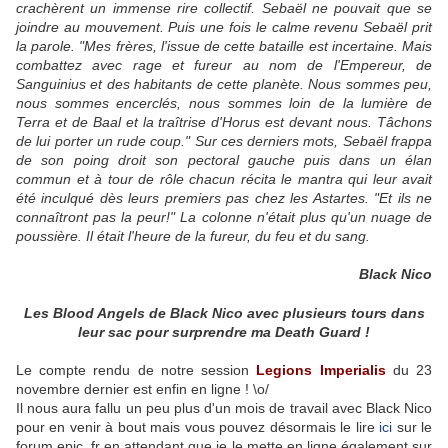
crachèrent un immense rire collectif. Sebaël ne pouvait que se
joindre au mouvement. Puis une fois le calme revenu Sebaël prit
la parole. "Mes frères, l'issue de cette bataille est incertaine. Mais
combattez avec rage et fureur au nom de l'Empereur, de
Sanguinius et des habitants de cette planète. Nous sommes peu,
nous sommes encerclés, nous sommes loin de la lumière de
Terra et de Baal et la traîtrise d'Horus est devant nous. Tâchons
de lui porter un rude coup." Sur ces derniers mots, Sebaël frappa
de son poing droit son pectoral gauche puis dans un élan
commun et à tour de rôle chacun récita le mantra qui leur avait
été inculqué dès leurs premiers pas chez les Astartes. "Et ils ne
connaîtront pas la peur!" La colonne n'était plus qu'un nuage de
poussière. Il était l'heure de la fureur, du feu et du sang.
Black Nico
Les Blood Angels de Black Nico avec plusieurs tours dans
leur sac pour surprendre ma Death Guard !
Le compte rendu de notre session
Legions Imperialis
du 23
novembre dernier est enfin en ligne ! \o/
Il nous aura fallu un peu plus d'un mois de travail avec Black Nico
pour en venir à bout mais vous pouvez désormais le lire
ici
sur le
forum epic_fr en attendant que je le mette en ligne également sur