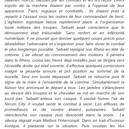
balafrés, noircis, blessés par les combats et les tirs reçus. Leurs
esprits de la machine étaient par contre à l'opposé de leur
apparence. Fiers, rugueux et combatifs... Ils étaient près à
repartir à l'assaut sous les ordres de leur commandant de bord.
L'agitation logistique laissa rapidement place à l'organisation
toute militaire des troupes. Sebaël avait conscience que le
dénouement était inéluctable. Sans renfort et en infériorité
numérique, il ne pouvait que donner quelques coups précis pour
déstabiliser l'adversaire et s'organiser pour faire durer le combat
le plus longtemps possible. Sebaël rejoignit son Rhino en tête de
colonne. L'air vibrait du ronronnement des moteurs. Il pénétra
dans le Rhino, croisa ses frères déjà installés puis se dirigea vers
l'écoutille droite qui était ouverte. Il effectua quelques contorsions
malgré la pesante armure et prit position au sommet de la
tourelle. Seul son buste dépassait. Sebaël se retourna puis fit
signe de la main à l'ensemble de la colonne. Simultanément la
liaison Vox annonçait le départ à tous. Les javelins s'élançèrent
au devant des troupes et le chevalier se mit en marche de son
lourd pas. Sebaël enleva son casque. Il voulait humer l'air de
Nircon City. Il voulait sentir le combat à venir. Les effluves de
prometheum et de cendre étaient puissantes. Sebaël
réenclencha son casque puis descendit dans la soute... Le
silence régnait mais Methos l'interrompit. Dans un trait d'humour
ironique, il plaisanta sur la situation. Puis soudain les Vox