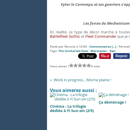
Vytor le Corrompu et ses guerriers s'a
Les forces du Mechanicum 
En réalité, ce type de décor marche à toutes 
Battlefleet Gothic
et
Fleet Commander
que je n
Posté par fbruntz à 12:00 -
Commentaires [
…
]
- Permali
Tags:
The Uncharted Seas
,
Warmaster
,
Epic
Repost
Vous aimez ?
0 vote
Work in progress... Morne plaine !
Vous aimerez aussi :
Ça déménage !
Cinéma - La trilogie
dédiée à Yi Sun-sin (2/5)