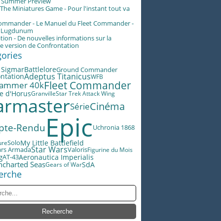
g Summer Preview
he Miniatures Game - Pour l'instant tout va
Commander - Le Manuel du Fleet Commander -
n Lugdunum
tion - De nouvelles informations sur la
e version de Confrontation
gories
 Sigmar
Battlelore
Ground Commander
Adeptus Titanicus
ntation
WFB
Fleet Commander
ammer 40k
e d'Horus
Granville
Star Trek Attack Wing
rmaster
Cinéma
Série
Epic
pte-Rendu
Uchronia 1868
My Little Battlefield
ure
Solo
Star Wars
ars Armada
Valoris
Figurine du Mois
g
AT-43
Aeronautica Imperialis
ncharted Seas
SdA
Gears of War
erche