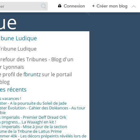
Connexion
+
Créer mon blog
ribune Ludique
rrefour des Tribunes - Blog d'un
r Lyonnais
e profil de
fbruntz
sur le portail
blog
les récents
es vacances !
er - A la poursuite du Soleil de Jade
er Évolution - Cahier des Doléances - Au tour
abie
 Imperialis - Premier Deff Dread Ork
 progress... La Waaagh! en kit !
 Imperialis - Mise à jour de la section
me de la Tribune de Laïtus Prime
er 40k - Les décors prépeints révélés lors de