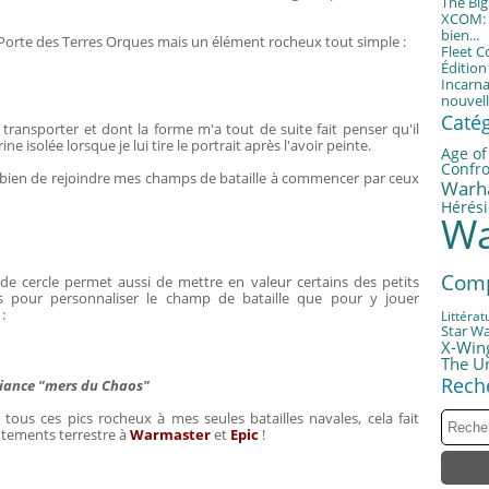
The Bi
XCOM: T
bien...
 Porte des Terres Orques mais un élément rocheux tout simple :
Fleet 
Éditio
Incarna
nouvell
Caté
à transporter et dont la forme m'a tout de suite fait penser qu'il
e isolée lorsque je lui tire le portrait après l'avoir peinte.
Age of
Confro
a bien de rejoindre mes champs de bataille à commencer par ceux
Warh
Hérési
Wa
Com
de cercle permet aussi de mettre en valeur certains des petits
us pour personnaliser le champ de bataille que pour y jouer
:
Littérat
Star W
X-Win
The U
Rech
ance "mers du Chaos"
e tous ces pics rocheux à mes seules batailles navales, cela fait
ntements terrestre à
Warmaster
et
Epic
!