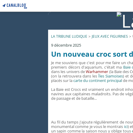
LA TRIBUNE LUDIQUE
>
JEUX AVEC FIGURINES
>
9 décembre 2025
Un nouveau croc sort de
Je me souviens que c'est pour me faire un ch
premiers décors d'aquarium, c'était ma
Baie 
dans les univers de
Warhammer
(la Baie des 
(on la retrouvera dans les
Îles Siamoises
) et 
placés sur la
carte du continent principal
de mo
La Baie est Crocs est vraiment un endroit inho
navires aux capitaines maladroits. Pas de végé
de passage et de bataille...
Au fil du temps j'ajoute régulièrement de nou
monumental comme je vous le montrais
ici
) e
un sapin comme la saison nous y oblige tou