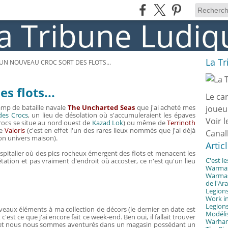
La T
UN NOUVEAU CROC SORT DES FLOTS...
s flots...
Le ca
amp de bataille navale
The Uncharted Seas
que j'ai acheté mes
joueu
des Crocs
, un lieu de désolation où s'accumuleraient les épaves
Voir l
Crocs se situe au nord ouest de
Kazad Lok
) ou même de
Terrinoth
de
Valoris
(c'est en effet l'un des rares lieux nommés que j'ai déjà
Canal
n univers maison).
Artic
spitalier où des pics rocheux émergent des flots et menacent les
C'est l
tation et pas vraiment d'endroit où accoster, ce n'est qu'un lieu
Warmast
Warmast
de l'Ar
Legions
Work in
Legions
veaux éléments à ma collection de décors (le dernier en date est
Modélis
t c'est ce que j'ai encore fait ce week-end. Ben oui, il fallait trouver
Warhamm
s et nous nous sommes aventurés dans un magasin possédant un