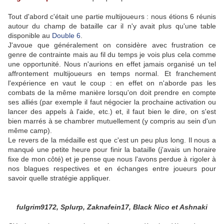
Tout d'abord c'était une partie multijoueurs : nous étions 6 réunis
autour du champ de bataille car il n'y avait plus qu'une table
disponible au
Double 6
.
J'avoue que généralement on considère avec frustration ce
genre de contrainte mais au fil du temps je vois plus cela comme
une opportunité. Nous n'aurions en effet jamais organisé un tel
affrontement multijoueurs en temps normal. Et franchement
l'expérience en vaut le coup : en effet on n'aborde pas les
combats de la même manière lorsqu'on doit prendre en compte
ses alliés (par exemple il faut négocier la prochaine activation ou
lancer des appels à l'aide, etc.) et, il faut bien le dire, on s'est
bien marrés à se chambrer mutuellement (y compris au sein d'un
même camp).
Le revers de la médaille est que c'est un peu plus long. Il nous a
manqué une petite heure pour finir la bataille (j'avais un horaire
fixe de mon côté) et je pense que nous l'avons perdue à rigoler à
nos blagues respectives et en échanges entre joueurs pour
savoir quelle stratégie appliquer.
fulgrim9172, Splurp, Zaknafein17, Black Nico et Ashnaki