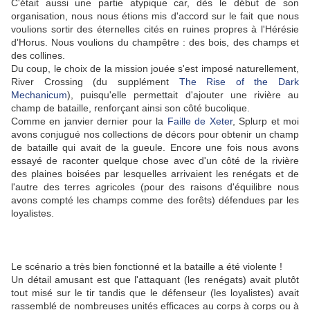
C'était aussi une partie atypique car, dès le début de son
organisation, nous nous étions mis d'accord sur le fait que nous
voulions sortir des éternelles cités en ruines propres à l'Hérésie
d'Horus. Nous voulions du champêtre : des bois, des champs et
des collines.
Du coup, le choix de la mission jouée s'est imposé naturellement,
River Crossing (du supplément
The Rise of the Dark
Mechanicum
), puisqu'elle permettait d'ajouter une rivière au
champ de bataille, renforçant ainsi son côté bucolique.
Comme en janvier dernier pour la
Faille de Xeter
, Splurp et moi
avons conjugué nos collections de décors pour obtenir un champ
de bataille qui avait de la gueule. Encore une fois nous avons
essayé de raconter quelque chose avec d'un côté de la rivière
des plaines boisées par lesquelles arrivaient les renégats et de
l'autre des terres agricoles (pour des raisons d'équilibre nous
avons compté les champs comme des forêts) défendues par les
loyalistes.
Le scénario a très bien fonctionné et la bataille a été violente !
Un détail amusant est que l'attaquant (les renégats) avait plutôt
tout misé sur le tir tandis que le défenseur (les loyalistes) avait
rassemblé de nombreuses unités efficaces au corps à corps ou à