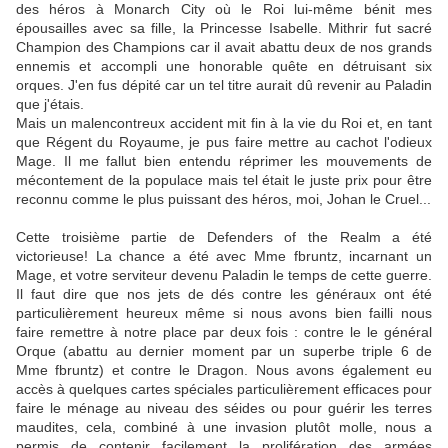
des héros à Monarch City où le Roi lui-même bénit mes
épousailles avec sa fille, la Princesse Isabelle. Mithrir fut sacré
Champion des Champions car il avait abattu deux de nos grands
ennemis et accompli une honorable quête en détruisant six
orques. J'en fus dépité car un tel titre aurait dû revenir au Paladin
que j'étais.
Mais un malencontreux accident mit fin à la vie du Roi et, en tant
que Régent du Royaume, je pus faire mettre au cachot l'odieux
Mage. Il me fallut bien entendu réprimer les mouvements de
mécontement de la populace mais tel était le juste prix pour être
reconnu comme le plus puissant des héros, moi, Johan le Cruel...
Cette troisième partie de Defenders of the Realm a été
victorieuse! La chance a été avec Mme fbruntz, incarnant un
Mage, et votre serviteur devenu Paladin le temps de cette guerre.
Il faut dire que nos jets de dés contre les généraux ont été
particulièrement heureux même si nous avons bien failli nous
faire remettre à notre place par deux fois : contre le le général
Orque (abattu au dernier moment par un superbe triple 6 de
Mme fbruntz) et contre le Dragon. Nous avons également eu
accès à quelques cartes spéciales particulièrement efficaces pour
faire le ménage au niveau des séides ou pour guérir les terres
maudites, cela, combiné à une invasion plutôt molle, nous a
permis de contenir facilement la prolifération des armées