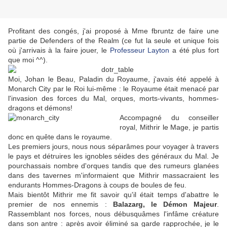
Profitant des congés, j'ai proposé à Mme fbruntz de faire une
partie de Defenders of the Realm (ce fut la seule et unique fois
où j'arrivais à la faire jouer, le
Professeur Layton
a été plus fort
que moi ^^).
Moi, Johan le Beau, Paladin du Royaume, j'avais été appelé à
Monarch City par le Roi lui-même : le Royaume était menacé par
l'invasion des forces du Mal, orques, morts-vivants, hommes-
dragons et démons!
Accompagné du conseiller
royal, Mithrir le Mage, je partis
donc en quête dans le royaume.
Les premiers jours, nous nous séparâmes pour voyager à travers
le pays et détruires les ignobles séides des généraux du Mal. Je
pourchassais nombre d'orques tandis que des rumeurs glanées
dans des tavernes m'informaient que Mithrir massacraient les
endurants Hommes-Dragons à coups de boules de feu.
Mais bientôt Mithrir me fit savoir qu'il était temps d'abattre le
premier de nos ennemis :
Balazarg, le Démon Majeur
.
Rassemblant nos forces, nous débusquâmes l'infâme créature
dans son antre : après avoir éliminé sa garde rapprochée, je le