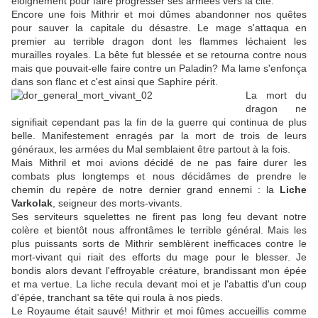
éloignement pour faire progresser ses armées vers la cité.
Encore une fois Mithrir et moi dûmes abandonner nos quêtes
pour sauver la capitale du désastre. Le mage s'attaqua en
premier au terrible dragon dont les flammes léchaient les
murailles royales. La bête fut blessée et se retourna contre nous
mais que pouvait-elle faire contre un Paladin? Ma lame s'enfonça
dans son flanc et c'est ainsi que Saphire périt.
La mort du
dragon ne
signifiait cependant pas la fin de la guerre qui continua de plus
belle. Manifestement enragés par la mort de trois de leurs
généraux, les armées du Mal semblaient être partout à la fois.
Mais Mithril et moi avions décidé de ne pas faire durer les
combats plus longtemps et nous décidâmes de prendre le
chemin du repère de notre dernier grand ennemi : la
Liche
Varkolak
, seigneur des morts-vivants.
Ses serviteurs squelettes ne firent pas long feu devant notre
colère et bientôt nous affrontâmes le terrible général. Mais les
plus puissants sorts de Mithrir semblèrent inefficaces contre le
mort-vivant qui riait des efforts du mage pour le blesser. Je
bondis alors devant l'effroyable créature, brandissant mon épée
et ma vertue. La liche recula devant moi et je l'abattis d'un coup
d'épée, tranchant sa tête qui roula à nos pieds.
Le Royaume était sauvé! Mithrir et moi fûmes accueillis comme