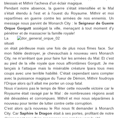
blessais et Mithrir l'acheva d'un éclair magique.
Pendant notre absence, la guerre s'était intensifiée et le Mal
s'était étendu à l'est et à l'ouest du Royaume. Mithrir et moi
repartîmes en guerre contre les armées de nos ennemis. Un
message nous parvint de Monarch City : le
Seigneur de Guerre
Orque Gorgutt
assiégait la ville, menaçant à tout moment d'y
pénétrer et de massacrer la famille royale!
La
situati
on était périlleuse mais une fois de plus nous fîmes face. Sur
mon fidèle destroyer, je chevauchais à nouveau vers Monarch
City, ne m'arrêtant que pour faire fuir les armées du Mal. Et c'est
au pied de la ville royale que nous affrontâmes Gorgutt. Je me
lançais à l'attaque mais la misérable créature lpara tous mes
coups avec une terrible habilité. C'était cependant sans compter
avec la puissance magique du Tueur de Démon, Mithrir foudroya
l'Orque alors qu'il allait me porter un coup fatal.
Nous n'avions pas le temps de fêter cette nouvelle victoire car le
Royaume était ravagé par le Mal : de nombreuses régions avait
été dévastées et corrompues. Mithril et moi nous séparâmes à
nouveau pour tenter de lutter contre cette corruption.
C'est alors qu'à nouveau le Roi nous fit demander à Monarch
City. Car
Saphire le Dragon
était à ses portes, profitant de notre