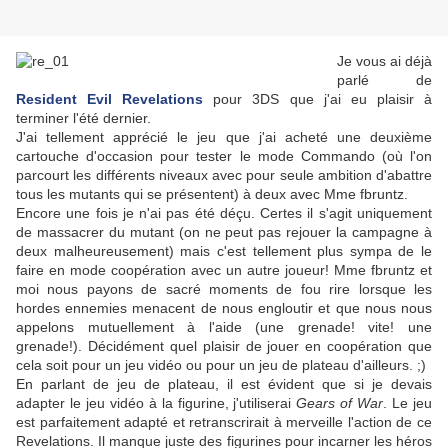
Je vous ai déjà
parlé de
Resident
Evil Revelations
pour 3DS que j'ai eu plaisir à
terminer l'été dernier.
J'ai tellement apprécié le jeu que j'ai acheté une deuxième
cartouche d'occasion pour tester le mode Commando (où l'on
parcourt les différents niveaux avec pour seule ambition d'abattre
tous les mutants qui se présentent) à deux avec Mme fbruntz.
Encore une fois je n'ai pas été déçu. Certes il s'agit uniquement
de massacrer du mutant (on ne peut pas rejouer la campagne à
deux malheureusement) mais c'est tellement plus sympa de le
faire en mode coopération avec un autre joueur! Mme fbruntz et
moi nous payons de sacré moments de fou rire lorsque les
hordes ennemies menacent de nous engloutir et que nous nous
appelons mutuellement à l'aide (une grenade! vite! une
grenade!). Décidément quel plaisir de jouer en coopération que
cela soit pour un jeu vidéo ou pour un jeu de plateau d'ailleurs. ;)
En parlant de jeu de plateau, il est évident que si je devais
adapter le jeu vidéo à la figurine, j'utiliserai
Gears of War
. Le jeu
est parfaitement adapté et retranscrirait à merveille l'action de ce
Revelations. Il manque juste des figurines pour incarner les héros