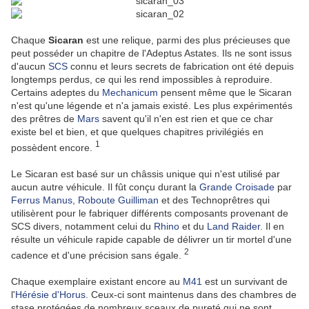
Chaque
Sicaran
est une relique, parmi des plus précieuses que
peut posséder un chapitre de l'Adeptus Astates. Ils ne sont issus
d'aucun
SCS
connu et leurs secrets de fabrication ont été depuis
longtemps perdus, ce qui les rend impossibles à reproduire.
Certains adeptes du
Mechanicum
pensent même que le Sicaran
n'est qu'une légende et n'a jamais existé. Les plus expérimentés
des prêtres de
Mars
savent qu'il n'en est rien et que ce char
existe bel et bien, et que quelques chapitres privilégiés en
1
possèdent encore.
Le Sicaran est basé sur un châssis unique qui n'est utilisé par
aucun autre véhicule. Il fût conçu durant la
Grande Croisade
par
Ferrus Manus
,
Roboute Guilliman
et des Technoprêtres qui
utilisèrent pour le fabriquer différents composants provenant de
SCS divers, notamment celui du
Rhino
et du
Land Raider
. Il en
résulte un véhicule rapide capable de délivrer un tir mortel d'une
2
cadence et d'une précision sans égale.
Chaque exemplaire existant encore au
M41
est un survivant de
l'
Hérésie d'Horus
. Ceux-ci sont maintenus dans des chambres de
stase protégées de nombreux sceaux de pureté qui ne sont