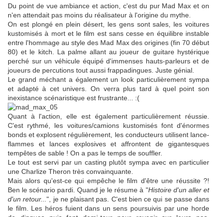
Du point de vue ambiance et action, c'est du pur Mad Max et on
n'en attendait pas moins du réalisateur à l'origine du mythe.
On est plongé en plein désert, les gens sont sales, les voitures
kustomisés à mort et le film est sans cesse en équilibre instable
entre l'hommage au style des Mad Max des origines (fin 70 début
80) et le kitch. La palme allant au joueur de guitare hystérique
perché sur un véhicule équipé d'immenses hauts-parleurs et de
joueurs de percutions tout aussi frappadingues. Juste génial.
Le grand méchant a également un look particulièrement sympa
et adapté à cet univers. On verra plus tard à quel point son
inexistance scénaristique est frustrante... :(
Quant à l'action, elle est également particulièrement réussie.
C'est rythmé, les voitures/camions kustomisés font d'énormes
bonds et explosent régulièrement, les conducteurs utilisent lance-
flammes et lances explosives et affrontent de gigantesques
tempêtes de sable ! On a pas le temps de souffler.
Le tout est servi par un casting plutôt sympa avec en particulier
une Charlize Theron très convainquante.
Mais alors qu'est-ce qui empêche le film d'être une réussite ?!
Ben le scénario pardi. Quand je le résume à "
Histoire d'un aller et
d'un retour...
", je ne plaisant pas. C'est bien ce qui se passe dans
le film. Les héros fuient dans un sens poursuivis par une horde