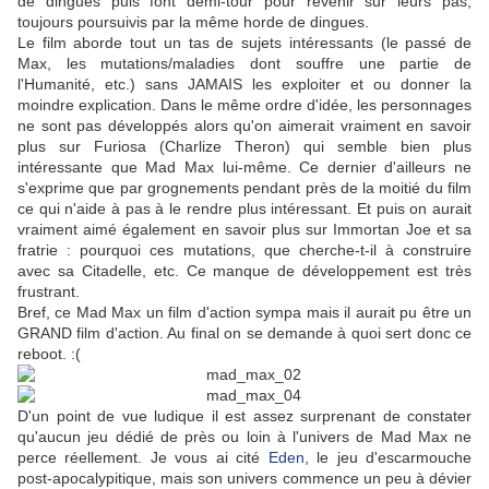
de dingues puis font demi-tour pour revenir sur leurs pas,
toujours poursuivis par la même horde de dingues.
Le film aborde tout un tas de sujets intéressants (le passé de
Max, les mutations/maladies dont souffre une partie de
l'Humanité, etc.) sans JAMAIS les exploiter et ou donner la
moindre explication. Dans le même ordre d'idée, les personnages
ne sont pas développés alors qu'on aimerait vraiment en savoir
plus sur Furiosa (Charlize Theron) qui semble bien plus
intéressante que Mad Max lui-même. Ce dernier d'ailleurs ne
s'exprime que par grognements pendant près de la moitié du film
ce qui n'aide à pas à le rendre plus intéressant. Et puis on aurait
vraiment aimé également en savoir plus sur Immortan Joe et sa
fratrie : pourquoi ces mutations, que cherche-t-il à construire
avec sa Citadelle, etc. Ce manque de développement est très
frustrant.
Bref, ce Mad Max un film d'action sympa mais il aurait pu être un
GRAND film d'action. Au final on se demande à quoi sert donc ce
reboot. :(
D'un point de vue ludique il est assez surprenant de constater
qu'aucun jeu dédié de près ou loin à l'univers de Mad Max ne
perce réellement. Je vous ai cité
Eden
, le jeu d'escarmouche
post-apocalypitique, mais son univers commence un peu à dévier