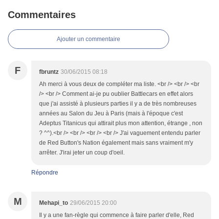
Commentaires
Ajouter un commentaire
F
fbruntz
30/06/2015 08:18
Ah merci à vous deux de compléter ma liste. <br /> <br /> <br
/> <br /> Comment ai-je pu oublier Battlecars en effet alors
que j'ai assisté à plusieurs parties il y a de très nombreuses
années au Salon du Jeu à Paris (mais à l'époque c'est
Adeptus Titanicus qui attirait plus mon attention, étrange , non
? ^^).<br /> <br /> <br /> <br /> J'ai vaguement entendu parler
de Red Button's Nation également mais sans vraiment m'y
arrêter. J'irai jeter un coup d'oeil.
Répondre
M
Mehapi_to
29/06/2015 20:00
Il y a une fan-règle qui commence à faire parler d'elle, Red