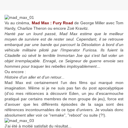
Vu au cinéma,
Mad Max : Fury Road
de George Miller avec Tom
Hardy, Charlize Theron ou encore Zoë Kravitz.
Hanté par un lourd passé, Mad Max estime que le meilleur
moyen de survivre est de rester seul. Cependant, il se retrouve
embarqué par une bande qui parcourt la Désolation à bord d'un
véhicule militaire piloté par l'Imperator Furiosa. Ils fuient la
Citadelle où sévit le terrible Immortan Joe qui s'est fait voler un
objet irremplaçable. Enragé, ce Seigneur de guerre envoie ses
hommes pour traquer les rebelles impitoyablement…
Ou encore :
Histoire d'un aller et d'un retour...
Mad Max est certainement l'un des films qui marqué mon
imagination. Même si je ne suis pas fan du post apocalyptique
(d'où mes réticences à découvrir Eden, un jeu d'escarmouche
pratiqué par certains membres de mon groupe de jeu), force est
d'avouer que les différents épisodes de la saga sont des
références incontournables de ce type d'univers. Je voulais donc
absolument aller voir ce "remake", "reboot" ou suite (?!).
J'ai été à moitié satisfait du résultat...