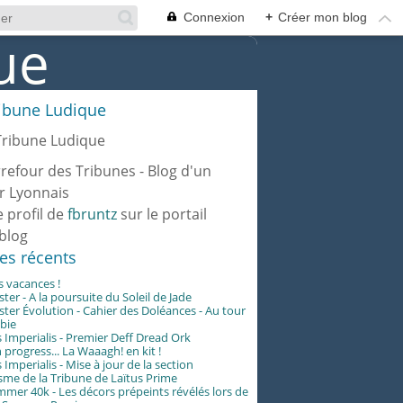
Connexion
+
Créer mon blog
ribune Ludique
rrefour des Tribunes - Blog d'un
r Lyonnais
e profil de
fbruntz
sur le portail
blog
les récents
es vacances !
er - A la poursuite du Soleil de Jade
er Évolution - Cahier des Doléances - Au tour
abie
 Imperialis - Premier Deff Dread Ork
 progress... La Waaagh! en kit !
 Imperialis - Mise à jour de la section
me de la Tribune de Laïtus Prime
er 40k - Les décors prépeints révélés lors de