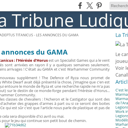
La T
ADEPTUS TITANICUS - LES ANNONCES DU GAMA
es annonces du GAMA
Le ca
anicus : l'Hérésie d'Horus
est un Specialist Games qui a le vent
joueu
és sont arrivées en rayon il y a quelques semaines seulement,
Voir l
ins arrivages ! C'était au GAMA et c'est Warhammer Community
Canal
 nouveau supplément ! The Defence of Ryza nous promet de
Artic
u White Dwarf avait déjà présenté la chose, j'imagine que c'en est
ff qui entoure le monde de Ryza et une recherche rapide ne m'a pas
C'est l
ut) sur le destin de ce monde-forge pendant l'Hérésie d'Horus...
Warmast
Warhammer Community.
Warmast
 classes de chevaliers : l'Acheron et le Castigator qui sont des
de l'Ar
le d'acheter des grappes d'armes à part ou si ce seront des boites
Legions
e qui est sûr c'est que l'article nous parle de plastique et pas de
Work in
Legions
cela sera disponible d'ici avril ou mai.
Modélis
 pour le jeu qui continue son petit bout de chemin.
Warhamm