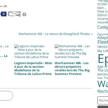
The Bi
XCOM: T
en [
#
]
bien...
Fleet 
0
Éditio
Incarna
nouvell
Caté
Warhammer 40k - Le retour de Ghazghkull Thraka
Figurin
Adept
Fle
Hérési
My Litt
E
.. La
Legions Imperialis - Mise
Warhammer 40k - Les
Age of
à jour de la section
décors prépeints
The U
Modélisme de la
révélés lors de The Big
Tribune de Laïtus Prime
Summer Preview
Aerona
Star Tr
Wa
Rech