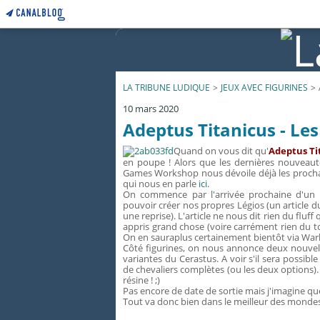
LA TRIBUNE LUDIQUE
>
JEUX AVEC FIGURINES
>
10 mars 2020
Adeptus Titanicus - L
Quand on vous dit qu'
Adeptus Tit
en poupe ! Alors que les dernières nouveaut
Games Workshop nous dévoile déjà les procha
qui nous en parle
ici
.
On commence par l'arrivée prochaine d'un
pouvoir créer nos propres Légios (un article d
une reprise). L'article ne nous dit rien du flu
appris grand chose (voire carrément rien du to
On en sauraplus certainement bientôt via 
Côté figurines, on nous annonce deux nouvelles
variantes du Cerastus. A voir s'il sera possib
de chevaliers complètes (ou les deux options). C
résine ! ;)
Pas encore de date de sortie mais j'imagine que 
Tout va donc bien dans le meilleur des mondes