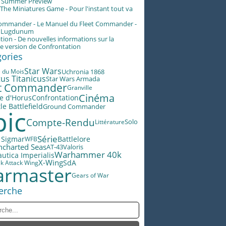
g Summer Preview
he Miniatures Game - Pour l'instant tout va
Commander - Le Manuel du Fleet Commander -
n Lugdunum
tion - De nouvelles informations sur la
e version de Confrontation
gories
Star Wars
e du Mois
Uchronia 1868
us Titanicus
Star Wars Armada
et Commander
Granville
Cinéma
e d'Horus
Confrontation
le Battlefield
Ground Commander
pic
Compte-Rendu
Littérature
Solo
Série
 Sigmar
Battlelore
WFB
ncharted Seas
AT-43
Valoris
Warhammer 40k
utica Imperialis
X-Wing
SdA
ek Attack Wing
rmaster
Gears of War
erche