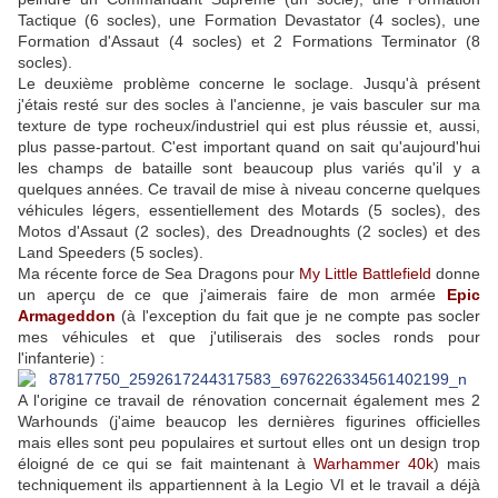
Tactique (6 socles), une Formation Devastator (4 socles), une
Formation d'Assaut (4 socles) et 2 Formations Terminator (8
socles).
Le deuxième problème concerne le soclage. Jusqu'à présent
j'étais resté sur des socles à l'ancienne, je vais basculer sur ma
texture de type rocheux/industriel qui est plus réussie et, aussi,
plus passe-partout. C'est important quand on sait qu'aujourd'hui
les champs de bataille sont beaucoup plus variés qu'il y a
quelques années. Ce travail de mise à niveau concerne quelques
véhicules légers, essentiellement des Motards (5 socles), des
Motos d'Assaut (2 socles), des Dreadnoughts (2 socles) et des
Land Speeders (5 socles).
Ma récente force de Sea Dragons pour
My Little Battlefield
donne
un aperçu de ce que j'aimerais faire de mon armée
Epic
Armageddon
(à l'exception du fait que je ne compte pas socler
mes véhicules et que j'utiliserais des socles ronds pour
l'infanterie) :
A l'origine ce travail de rénovation concernait également mes 2
Warhounds (j'aime beaucop les dernières figurines officielles
mais elles sont peu populaires et surtout elles ont un design trop
éloigné de ce qui se fait maintenant à
Warhammer 40k
) mais
techniquement ils appartiennent à la Legio VI et le travail a déjà