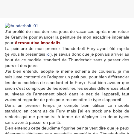
J'ai profité de mes derniers jours de vacances après mon retour
de Granville pour avancer la peinture de mon escadrille impériale
pour
Aeronautica Imperialis
.
La peinture de mon premier Thunderbolt Fury ayant été rapide
(je vous le présentais
ici
), je savais donc que je pouvais arriver au
bout de ce modèle standard de Thunderbolt sans y passer des
jours et des jours.
J'ai bien entendu adopté le même schéma de couleurs, je me
suis juste contenté de l'adapter un petit peu pour bien différencier
les deux modèles (le standard et le Fury). Faut bien avouer que
sinon c'est compliqué de les identifier, les seules différences étant
au niveau de l'armement placé dans le nez de l'appareil, faut
vraiment regarder de près pour reconnaître le type d'appareil.
Dans un premier temps je compte bien utiliser ce modèle
standard en count as de Fury mais j'ai en stock une boite de
renforts qui me permettra à terme de déployer les deux types
sans avoir à passer en par là.
Bien entendu cette deuxième figurine peinte veut dire que je peux
désormais déployer une escadrille complète de Thunderbolts à