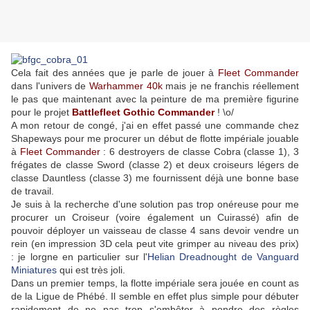
Cela fait des années que je parle de jouer à
Fleet Commander
dans l'univers de
Warhammer 40k
mais je ne franchis réellement
le pas que maintenant avec la peinture de ma première figurine
pour le projet
Battlefleet Gothic Commander
! \o/
A mon retour de congé, j'ai en effet passé une commande chez
Shapeways pour me procurer un début de flotte impériale jouable
à
Fleet Commander
: 6 destroyers de classe Cobra (classe 1), 3
frégates de classe Sword (classe 2) et deux croiseurs légers de
classe Dauntless (classe 3) me fournissent déjà une bonne base
de travail.
Je suis à la recherche d'une solution pas trop onéreuse pour me
procurer un Croiseur (voire également un Cuirassé) afin de
pouvoir déployer un vaisseau de classe 4 sans devoir vendre un
rein (en impression 3D cela peut vite grimper au niveau des prix)
: je lorgne en particulier sur l'
Helian Dreadnought de Vanguard
Miniatures
qui est très joli.
Dans un premier temps, la flotte impériale sera jouée en count as
de la Ligue de Phébé. Il semble en effet plus simple pour débuter
rapidement de ne pas trop s'embêter à pondre des règles