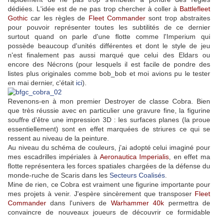
dédiées. L'idée est de ne pas trop chercher à coller à
Battlefleet
Gothic
car les règles de
Fleet Commander
sont trop abstraites
pour pouvoir représenter toutes les subtilités de ce dernier
surtout quand on parle d'une flotte comme l'Imperium qui
possède beaucoup d'unités différentes et dont le style de jeu
n'est finalement pas aussi marqué que celui des Eldars ou
encore des Nécrons (pour lesquels il est facile de pondre des
listes plus originales comme bob_bob et moi avions pu le tester
en mai dernier, c'était
ici
).
Revenons-en à mon premier Destroyer de classe Cobra. Bien
que très réussie avec en particulier une gravure fine, la figurine
souffre d'être une impression 3D : les surfaces planes (la proue
essentiellement) sont en effet marquées de striures ce qui se
ressent au niveau de la peinture.
Au niveau du schéma de couleurs, j'ai adopté celui imaginé pour
mes escadrilles impériales à
Aeronautica Imperialis
, en effet ma
flotte représentera les forces spatiales chargées de la défense du
monde-ruche de Scaris dans les
Secteurs Coalisés
.
Mine de rien, ce Cobra est vraiment une figurine importante pour
mes projets à venir. J'espère sincèrement que transposer
Fleet
Commander
dans l'univers de
Warhammer 40k
permettra de
convaincre de nouveaux joueurs de découvrir ce formidable