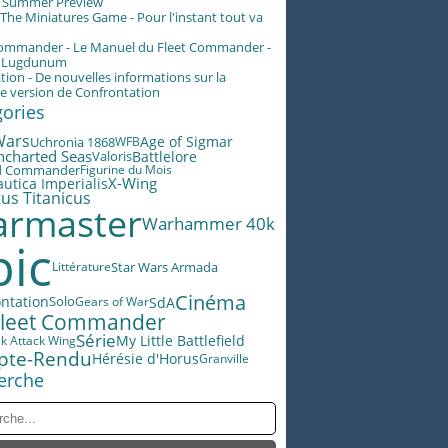
g Summer Preview
he Miniatures Game - Pour l'instant tout va
Commander - Le Manuel du Fleet Commander -
n Lugdunum
tion - De nouvelles informations sur la
e version de Confrontation
gories
Wars
Age of Sigmar
Uchronia 1868
WFB
ncharted Seas
Battlelore
Valoris
d Commander
Figurine du Mois
X-Wing
utica Imperialis
us Titanicus
rmaster
Warhammer 40k
pic
Star Wars Armada
Littérature
Cinéma
ntation
SdA
Solo
Gears of War
Fleet Commander
Série
My Little Battlefield
ek Attack Wing
pte-Rendu
Hérésie d'Horus
Granville
erche