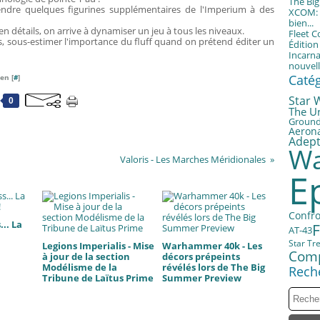
The Bi
dre quelques figurines supplémentaires de l'Imperium à des
XCOM: T
bien...
 en détails, on arrive à dynamiser un jeu à tous les niveaux.
Fleet 
is, sous-estimer l'importance du fluff quand on prétend éditer un
Éditio
Incarna
nouvell
Caté
en [
#
]
Star 
0
The U
Groun
Aerona
Adept
Wa
Valoris - Les Marches Méridionales
E
Confro
.. La
AT-43
Star Tr
Legions Imperialis - Mise
Warhammer 40k - Les
Com
à jour de la section
décors prépeints
Modélisme de la
révélés lors de The Big
Rech
Tribune de Laïtus Prime
Summer Preview