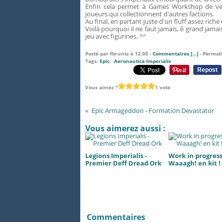
Enfin cela permet à Games Workshop de ven
joueurs qui collectionnent d'autres factions.
Au final, en partant juste d'un fluff assez riche
Voilà pourquoi il ne faut jamais, ô grand jama
jeu avec figurines. ^^
Posté par fbruntz à 12:00 -
Commentaires [
…
]
- Permali
Tags:
Epic
,
Aeronautica Imperialis
Repost
Vous aimez ?
1 vote
Epic Armageddon - Formation Devastator
Vous aimerez aussi :
Legions Imperialis -
Work in progress.
Premier Deff Dread Ork
Waaagh! en kit !
Commentaires