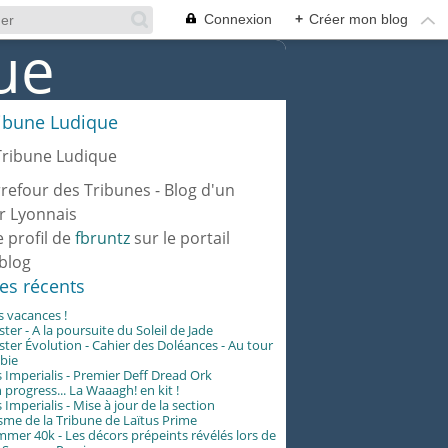
Connexion
+
Créer mon blog
ribune Ludique
rrefour des Tribunes - Blog d'un
r Lyonnais
e profil de
fbruntz
sur le portail
blog
les récents
es vacances !
er - A la poursuite du Soleil de Jade
er Évolution - Cahier des Doléances - Au tour
abie
 Imperialis - Premier Deff Dread Ork
 progress... La Waaagh! en kit !
 Imperialis - Mise à jour de la section
me de la Tribune de Laïtus Prime
er 40k - Les décors prépeints révélés lors de