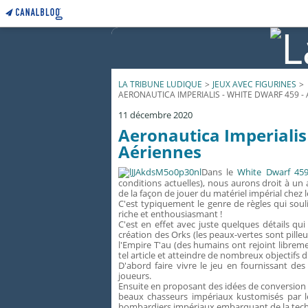
LA TRIBUNE LUDIQUE
>
JEUX AVEC FIGURINES
>
AERONAUTICA IMPERIALIS - WHITE DWARF 459 
11 décembre 2020
Aeronautica Imperialis
Aériennes
Dans le
White Dwarf 45
conditions actuelles), nous aurons droit à un 
de la façon de jouer du matériel impérial chez l
C'est typiquement le genre de règles qui souli
riche et enthousiasmant !
C'est en effet avec juste quelques détails q
création des Orks (les peaux-vertes sont pilleu
l'Empire T'au (des humains ont rejoint libreme
tel article et atteindre de nombreux objectifs d
D'abord faire vivre le jeu en fournissant de
joueurs.
Ensuite en proposant des idées de conversion et
beaux chasseurs impériaux kustomisés par 
bombardiers impériaux embarquant de la techn