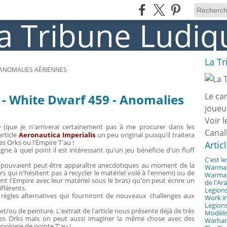
La T
- ANOMALIES AÉRIENNES
Le ca
 - White Dwarf 459 - Anomalies
joueu
Voir l
9
(que je n'arriverai certainement pas à me procurer dans les
Canal
article
Aeronautica Imperialis
un peu original puisqu'il traitera
es Orks ou l'Empire T'au !
Artic
gne à quel point il est intéressant qu'un jeu bénéficie d'un fluff
C'est l
ui pouvaient peut-être apparaître anecdotiques au moment de la
Warmast
rs qui n'hésitent pas à recycler le matériel volé à l'ennemi) ou de
Warmast
nt l'Empire avec leur matériel sous le bras) qu'on peut écrire un
de l'Ar
ifférents.
Legions
s règles alternatives qui fourniront de nouveaux challenges aux
Work in
Legions
/ou de peinture. L'extrait de l'article nous présente déjà de très
Modélis
les Orks mais on peut aussi imaginer la même chose avec des
Warhamm
ologie de pointe T'au !