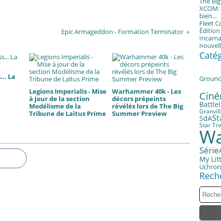
The Bi
XCOM: T
bien...
Fleet 
Éditio
Epic Armageddon - Formation Terminator
Incarna
nouvell
Caté
.. La
Groun
Legions Imperialis - Mise
Warhammer 40k - Les
Cin
à jour de la section
décors prépeints
Battle
Modélisme de la
révélés lors de The Big
Granvil
Tribune de Laïtus Prime
Summer Preview
St
SdA
Star Tr
Wa
Série
My Litt
Uchron
Rech