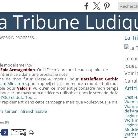
La T
WORK IN PROGRESS...
Le ca
de modélisme ! \o/
joueu
r
Epic Armageddon
. Ouf ! Elle m'aura pris beaucoup plus de
Voir l
ntrerai cela dans une prochaine note.
che de mon futur Classe 4 impérial pour
Battlefleet Gothic
Canal
ard Miniatures
pour rappel) et j'ai commencé à monter huit (oui,
Artic
able pour
Valoris
. Vu qu'en ce moment je consacre mon temps
ur boucler un maximum de décors utilisables dans le scénario de la
C'est l
'Oeil et de la Tour
...
Warmast
cer rapidement dans cette campagne mais que voulez-vous je n'ai
Warmast
de l'Ar
Legions
Work in
en [
#
]
Legions
Modélis
0
Warhamm