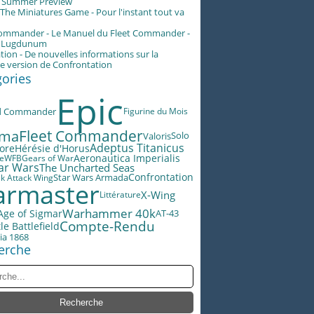
g Summer Preview
he Miniatures Game - Pour l'instant tout va
Commander - Le Manuel du Fleet Commander -
n Lugdunum
tion - De nouvelles informations sur la
e version de Confrontation
gories
Epic
d Commander
Figurine du Mois
éma
Fleet Commander
Valoris
Solo
Adeptus Titanicus
lore
Hérésie d'Horus
Aeronautica Imperialis
le
WFB
Gears of War
ar Wars
The Uncharted Seas
Star Wars Armada
Confrontation
ek Attack Wing
rmaster
X-Wing
Littérature
Warhammer 40k
Age of Sigmar
AT-43
Compte-Rendu
le Battlefield
ia 1868
erche