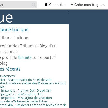
Connexion
+
Créer mon blog
ribune Ludique
rrefour des Tribunes - Blog d'un
r Lyonnais
e profil de
fbruntz
sur le portail
blog
les récents
es vacances !
er - A la poursuite du Soleil de Jade
er Évolution - Cahier des Doléances - Au tour
abie
 Imperialis - Premier Deff Dread Ork
 progress... La Waaagh! en kit !
 Imperialis - Mise à jour de la section
me de la Tribune de Laïtus Prime
er 40k - Les décors prépeints révélés lors de