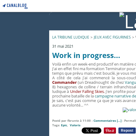
LA TRIBUNE LUDIQUE
>
JEUX AVEC FIGURINES
>
31 mai 2021
Work in progress...
Voilà enfin un week-end productif en matière 
J'ai en effet fini ma formation Terminator pou
temps que prévu mais c'est bouclé, je vous mo
A côté de cela j'ai commencé la sous-cou
Commander
(un Dreadnought de chez
Vangu
8) hexagones de colline / terrain infranchiss
ludique à
Under Falling Skies
, j'en profite po
prochaine bataille de la
campagne narrative de l
Je sais, c'est pas comme ça que je vais avan
aucune volonté... ^^
Posté par fbruntz à 11:00 -
Commentaires [
…
]
- Permali
Tags:
Epic
,
Valoris
Repost