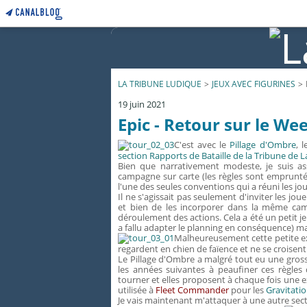
LA TRIBUNE LUDIQUE
>
JEUX AVEC FIGURINES
>
19 juin 2021
Epic - Retour sur le W
C'est avec le
Pillage d'Ombre
, 
section Rapports de Bataille de la Tribune de L
Bien que narrativement modeste, je suis as
campagne sur carte (les règles sont emprunt
l'une des seules conventions qui a réuni les j
Il ne s'agissait pas seulement d'inviter les jo
et bien de les incorporer dans la même camp
déroulement des actions. Cela a été un petit jeu
a fallu adapter le planning en conséquence) mai
Malheureusement cette petite e
regardent en chien de faïence et ne se croisent
Le Pillage d'Ombre a malgré tout eu une grosse
les années suivantes à peaufiner ces règle
tourner et elles proposent à chaque fois une e
utilisée à
Fleet Commander
pour les
Gravitati
Je vais maintenant m'attaquer à une autre sec