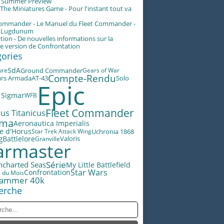
g Summer Preview
he Miniatures Game - Pour l'instant tout va
Commander - Le Manuel du Fleet Commander -
n Lugdunum
tion - De nouvelles informations sur la
e version de Confrontation
gories
SdA
ure
Ground Commander
Gears of War
Compte-Rendu
ars Armada
AT-43
Solo
Epic
 Sigmar
WFB
Fleet Commander
us Titanicus
éma
Aeronautica Imperialis
e d'Horus
Star Trek Attack Wing
Uchronia 1868
g
Battlelore
Valoris
Granville
rmaster
Série
ncharted Seas
My Little Battlefield
Star Wars
Confrontation
e du Mois
ammer 40k
erche