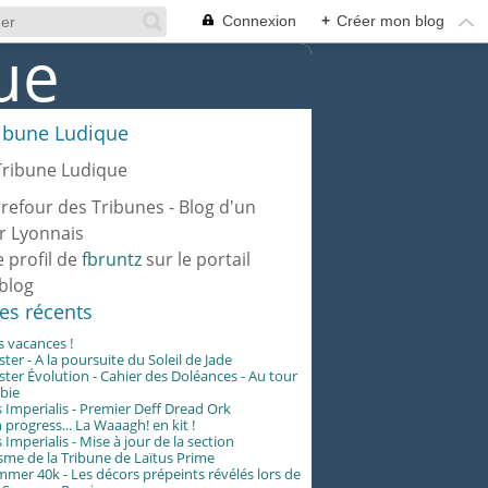
Connexion
+
Créer mon blog
ribune Ludique
rrefour des Tribunes - Blog d'un
r Lyonnais
e profil de
fbruntz
sur le portail
blog
les récents
es vacances !
er - A la poursuite du Soleil de Jade
er Évolution - Cahier des Doléances - Au tour
abie
 Imperialis - Premier Deff Dread Ork
 progress... La Waaagh! en kit !
 Imperialis - Mise à jour de la section
me de la Tribune de Laïtus Prime
er 40k - Les décors prépeints révélés lors de