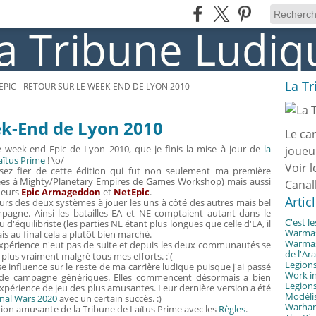
La T
EPIC - RETOUR SUR LE WEEK-END DE LYON 2010
eek-End de Lyon 2010
Le ca
le week-end Epic de Lyon 2010, que je finis la mise à jour de
la
joueu
aïtus Prime
! \o/
Voir l
sez fier de cette édition qui fut non seulement ma première
ées à Mighty/Planetary Empires de Games Workshop) mais aussi
Canal
oueurs
Epic Armageddon
et
NetEpic
.
Artic
ueurs des deux systèmes à jouer les uns à côté des autres mais bel
agne. Ainsi les batailles EA et NE comptaient autant dans le
C'est l
 d'équilibriste (les parties NE étant plus longues que celle d'EA, il
Warmast
s au final cela a plutôt bien marché.
Warmast
xpérience n'eut pas de suite et depuis les deux communautés se
de l'Ar
 plus vraiment malgré tous mes efforts. :'(
Legions
 influence sur le reste de ma carrière ludique puisque j'ai passé
Work in
s de campagne génériques. Elles commencent désormais a bien
Legions
xpérience de jeu des plus amusantes. Leur dernière version a été
Modélis
onal Wars 2020
avec un certain succès. :)
Warhamm
tion amusante de la Tribune de Laïtus Prime avec les
Règles
.