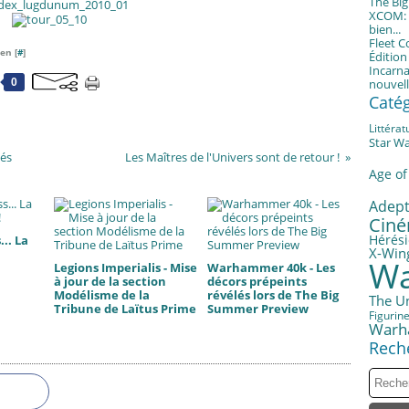
The Bi
XCOM: T
bien...
Fleet 
en [
#
]
Éditio
Incarna
0
nouvell
Caté
Littérat
Star W
és
Les Maîtres de l'Univers sont de retour !
Age of
Adept
Cin
Hérési
.. La
X-Win
Wa
Legions Imperialis - Mise
Warhammer 40k - Les
à jour de la section
décors prépeints
Modélisme de la
révélés lors de The Big
The U
Tribune de Laïtus Prime
Summer Preview
Figurin
Warh
Rech