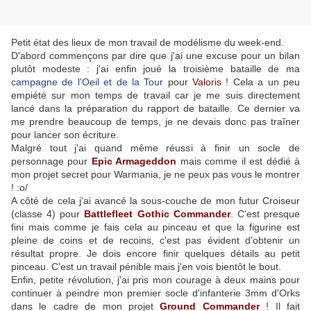
Petit état des lieux de mon travail de modélisme du week-end.
D'abord commençons par dire que j'ai une excuse pour un bilan
plutôt modeste : j'ai enfin joué la troisième bataille de ma
campagne de l'Oeil et de la Tour
pour
Valoris
! Cela a un peu
empiété sur mon temps de travail car je me suis directement
lancé dans la préparation du rapport de bataille. Ce dernier va
me prendre beaucoup de temps, je ne devais donc pas traîner
pour lancer son écriture.
Malgré tout j'ai quand même réussi à finir un socle de
personnage pour
Epic Armageddon
mais comme il est dédié à
mon projet secret pour Warmania, je ne peux pas vous le montrer
! :o/
A côté de cela j'ai avancé la sous-couche de mon futur Croiseur
(classe 4) pour
Battlefleet Gothic Commander
. C'est presque
fini mais comme je fais cela au pinceau et que la figurine est
pleine de coins et de recoins, c'est pas évident d'obtenir un
résultat propre. Je dois encore finir quelques détails au petit
pinceau. C'est un travail pénible mais j'en vois bientôt le bout.
Enfin, petite révolution, j'ai pris mon courage à deux mains pour
continuer à peindre mon premier socle d'infanterie 3mm d'Orks
dans le cadre de mon projet
Ground Commander
! Il fait