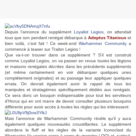
Depuis l'annonce du supplément
Loyalist Legios
, on attendait
tous que son pendant renégat débarque à
Adeptus Titanicus
et
bien voilà, c'est fait ! Ce week-end
Warhammer Community
a
commencé à teaser sur Traitor Legios !
Que va-t-on trouver dans ce supplément ? S'il est construit
comme Loyalist Legios, on va passer en revue toutes les légions
et maisons renégates décrites dans les précédents suppléments
(et même certainement en voir débarquer quelques unes
complètement originales) et au passage leur appliquer quelques
errata. On devrait également avoir le rappel de tous les
manipules et stratagèmes spécifiquement dédiés aux renégats.
Ce sera donc un bouquin indispensable pour tout les serviteurs
d'Horus qui en ont marre de devoir consulter plusieurs bouquins
différents pour avoir accès à toutes les règles qui les intéressent.
Mais l'annonce de Warhammer Community révèle qu'il y aura
également quelques nouveautés croustillantes. Le supplément
abordera le fluff et les règles de la variante Iconoclast du
Warmaster (la version corps à corps du monstre ! OO) et, surtout,