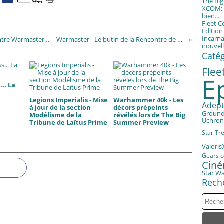
The Bi
XCOM: T
bien...
Fleet 
Éditio
Incarna
Warmaster - Premier debriefing de la Rencontre Warmaster de Bourges 2021
Warmaster - Le butin de la Rencontre de Bourges 2021
nouvell
Caté
Fle
E
.. La
Legions Imperialis - Mise
Warhammer 40k - Les
Adept
à jour de la section
décors prépeints
Groun
Modélisme de la
révélés lors de The Big
Uchron
Tribune de Laïtus Prime
Summer Preview
Star Tr
Valoris
Gears o
Cin
Star W
Rech