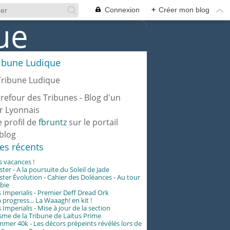
Connexion
+
Créer mon blog
ribune Ludique
rrefour des Tribunes - Blog d'un
r Lyonnais
e profil de
fbruntz
sur le portail
blog
les récents
es vacances !
er - A la poursuite du Soleil de Jade
er Évolution - Cahier des Doléances - Au tour
abie
 Imperialis - Premier Deff Dread Ork
 progress... La Waaagh! en kit !
 Imperialis - Mise à jour de la section
me de la Tribune de Laïtus Prime
er 40k - Les décors prépeints révélés lors de