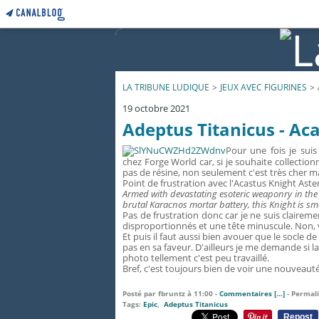
LA TRIBUNE LUDIQUE
>
JEUX AVEC FIGURINES
>
19 octobre 2021
Adeptus Titanicus - Ac
Pour une fois je su
chez Forge World car, si je souhaite collection
pas de résine, non seulement c'est très cher m
Point de frustration avec l'
Acastus Knight Aste
Armed with devastating esoteric weaponry in the 
brutal Karacnos mortar battery, this Knight is sm
Pas de frustration donc car je ne suis claireme
disproportionnés et une tête minuscule. Non, 
Et puis il faut aussi bien avouer que le socle de
pas en sa faveur. D'ailleurs je me demande si l
photo tellement c'est peu travaillé.
Bref, c'est toujours bien de voir une nouveaut
Posté par fbruntz à 11:00 -
Commentaires [
…
]
- Permali
Tags:
Epic
,
Adeptus Titanicus
Repost