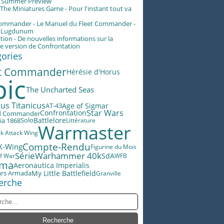
g Summer Preview
he Miniatures Game - Pour l'instant tout va
Commander - Le Manuel du Fleet Commander -
n Lugdunum
tion - De nouvelles informations sur la
e version de Confrontation
gories
et Commander
Hérésie d'Horus
pic
The Uncharted Seas
us Titanicus
Age of Sigmar
AT-43
Star Wars
Confrontation
d Commander
Battlelore
ia 1868
Solo
Littérature
Warmaster
ek Attack Wing
Compte-Rendu
X-Wing
Figurine du Mois
Warhammer 40k
Série
SdA
f War
WFB
éma
Aeronautica Imperialis
ars Armada
My Little Battlefield
Granville
erche