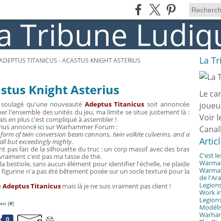
La T
ADEPTUS TITANICUS - ACASTUS KNIGHT ASTERIUS
astus Knight Asterius
Le ca
is soulagé qu'une nouveauté
Adeptus Titanicus
soit annoncée
joueu
ner l'ensemble des unités du jeu, ma limite se situe justement là :
Voir l
ais en plus c'est compliqué à assembler !
rius
annoncé
ici
sur Warhammer Forum :
Canal
form of twin conversion beam cannons, twin volkite culverins, and a
Artic
all but exceedingly mighty.
nt pas fan de la silhouette du truc : un corp massif avec des bras
C'est l
vraiment c'est pas ma tasse de thé.
Warmast
 la bestiole, sans aucun élément pour identifier l'échelle, ne plaide
Warmast
a figurine n'a pas été bêtement posée sur un socle texturé pour la
de l'Ar
Legions
é
Adeptus Titanicus
mais là je ne suis vraiment pas client !
Work in
Legions
en [
#
]
Modélis
Warhamm
0