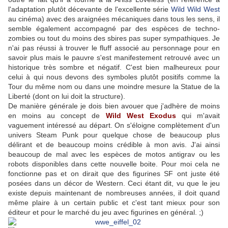
l'adaptation plutôt décevante de l'excellente série
Wild Wild West
au cinéma) avec des araignées mécaniques dans tous les sens, il
semble également accompagné par des espèces de techno-
zombies ou tout du moins des sbires pas super sympathiques. Je
n'ai pas réussi à trouver le fluff associé au personnage pour en
savoir plus mais le pauvre s'est manifestement retrouvé avec un
historique très sombre et négatif. C'est bien malheureux pour
celui à qui nous devons des symboles plutôt positifs comme la
Tour du même nom ou dans une moindre mesure la Statue de la
Liberté (dont on lui doit la structure).
De manière générale je dois bien avouer que j'adhère de moins
en moins au concept de
Wild West Exodus
qui m'avait
vaguement intéressé au départ. On s'éloigne complètement d'un
univers Steam Punk pour quelque chose de beaucoup plus
délirant et de beaucoup moins crédible à mon avis. J'ai ainsi
beaucoup de mal avec les espèces de motos antigrav ou les
robots disponibles dans cette nouvelle boite. Pour moi cela ne
fonctionne pas et on dirait que des figurines SF ont juste été
posées dans un décor de Western. Ceci étant dit, vu que le jeu
existe depuis maintenant de nombreuses années, il doit quand
même plaire à un certain public et c'est tant mieux pour son
éditeur et pour le marché du jeu avec figurines en général. ;)