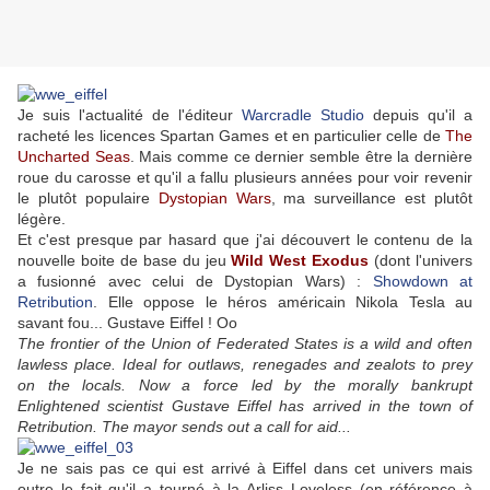
Je suis l'actualité de l'éditeur
Warcradle Studio
depuis qu'il a
racheté les licences Spartan Games et en particulier celle de
The
Uncharted Seas
. Mais comme ce dernier semble être la dernière
roue du carosse et qu'il a fallu plusieurs années pour voir revenir
le plutôt populaire
Dystopian Wars
, ma surveillance est plutôt
légère.
Et c'est presque par hasard que j'ai découvert le contenu de la
nouvelle boite de base du jeu
Wild West Exodus
(dont l'univers
a fusionné avec celui de Dystopian Wars) :
Showdown at
Retribution
. Elle oppose le héros américain Nikola Tesla au
savant fou... Gustave Eiffel ! Oo
The frontier of the Union of Federated States is a wild and often
lawless place. Ideal for outlaws, renegades and zealots to prey
on the locals. Now a force led by the morally bankrupt
Enlightened scientist Gustave Eiffel has arrived in the town of
Retribution. The mayor sends out a call for aid...
Je ne sais pas ce qui est arrivé à Eiffel dans cet univers mais
outre le fait qu'il a tourné à la Arliss Loveless (en référence à