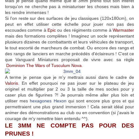
Mais je pense quand même que le 3mm prend tout son intérêt
lorsqu'on ne cherche pas à miniaturiser les choses mais bien à
les rendre immenses !
Si l'on reste sur des surfaces de jeu classiques (120x180cm), on
peut en effet utiliser cette échelle pour jouer non pas des
escouades comme à
Epic
ou des régiments comme à
Warmaster
mais des formations complètes ! Imaginez un socle représentant
plusieurs dizaines de combattants et leurs véhicules de transport,
le tout escorté de marcheurs de combat. Ou encore des rangs et
des rangs de lanciers en marche précédés d'éclaireurs ! C'est ce
que Vanguard Miniatures proposait de vivre avec sa règle
Dominion The Wars of Tusculum Nova
.
A terme je pense que je m'y mettrais aussi dans le cadre de
Valoris
. En effet pourquoi ne pas jouer sur le plateau de jeu
originel et multiplier par 2 ou 3 la taille de mes socles pour y
caser plus de figurines ?! Je pourrais même aller plus loin et
utiliser mes
hexagones Hexon
qui sont encore plus gros et qui
permettraient une plus grand immersion ! Cela serait idéal pour
animer des démonstrations au club ou en convention (si j'avais le
courage de m'y remettre bien entendu ^^).
LE 3MM NE COMPTE PAS POUR DES
PRUNES !