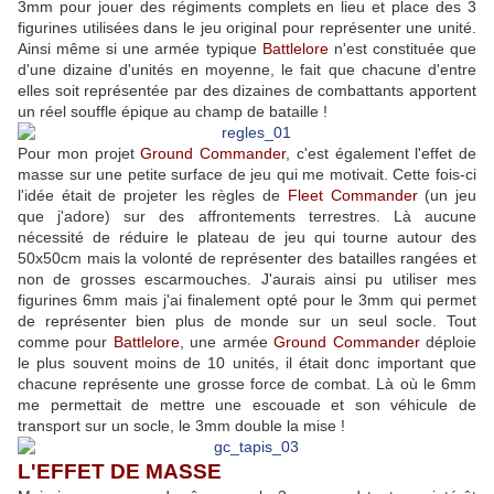
3mm pour jouer des régiments complets en lieu et place des 3
figurines utilisées dans le jeu original pour représenter une unité.
Ainsi même si une armée typique
Battlelore
n'est constituée que
d'une dizaine d'unités en moyenne, le fait que chacune d'entre
elles soit représentée par des dizaines de combattants apportent
un réel souffle épique au champ de bataille !
Pour mon projet
Ground Commander
, c'est également l'effet de
masse sur une petite surface de jeu qui me motivait. Cette fois-ci
l'idée était de projeter les règles de
Fleet Commander
(un jeu
que j'adore) sur des affrontements terrestres. Là aucune
nécessité de réduire le plateau de jeu qui tourne autour des
50x50cm mais la volonté de représenter des batailles rangées et
non de grosses escarmouches. J'aurais ainsi pu utiliser mes
figurines 6mm mais j'ai finalement opté pour le 3mm qui permet
de représenter bien plus de monde sur un seul socle. Tout
comme pour
Battlelore
, une armée
Ground Commander
déploie
le plus souvent moins de 10 unités, il était donc important que
chacune représente une grosse force de combat. Là où le 6mm
me permettait de mettre une escouade et son véhicule de
transport sur un socle, le 3mm double la mise !
L'EFFET DE MASSE