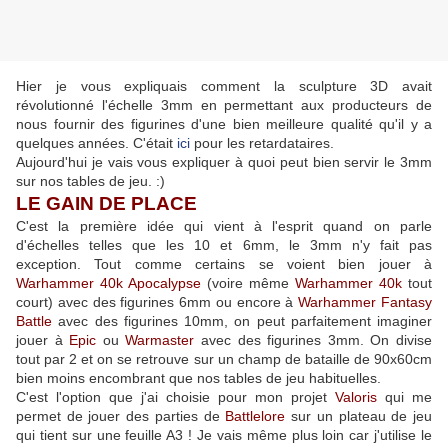
Hier je vous expliquais comment la sculpture 3D avait
révolutionné l'échelle 3mm en permettant aux producteurs de
nous fournir des figurines d'une bien meilleure qualité qu'il y a
quelques années. C'était
ici
pour les retardataires.
Aujourd'hui je vais vous expliquer à quoi peut bien servir le 3mm
sur nos tables de jeu. :)
LE GAIN DE PLACE
C'est la première idée qui vient à l'esprit quand on parle
d'échelles telles que les 10 et 6mm, le 3mm n'y fait pas
exception. Tout comme certains se voient bien jouer à
Warhammer 40k Apocalypse
(voire même
Warhammer 40k
tout
court) avec des figurines 6mm ou encore à
Warhammer Fantasy
Battle
avec des figurines 10mm, on peut parfaitement imaginer
jouer à
Epic
ou
Warmaster
avec des figurines 3mm. On divise
tout par 2 et on se retrouve sur un champ de bataille de 90x60cm
bien moins encombrant que nos tables de jeu habituelles.
C'est l'option que j'ai choisie pour mon projet
Valoris
qui me
permet de jouer des parties de
Battlelore
sur un plateau de jeu
qui tient sur une feuille A3 ! Je vais même plus loin car j'utilise le