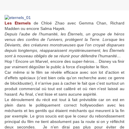
Les Eternels
de Chloé Zhao avec Gemma Chan, Richard
Madden ou encore Salma Hayek.
Depuis l’aube de l’humanité, les Éternels, un groupe de héros
venus des confins de l’univers, protègent la Terre. Lorsque les
Déviants, des créatures monstrueuses que l’on croyait disparues
depuis longtemps, réapparaissent mystérieusement, les Éternels
sont à nouveau obligés de se réunir pour défendre l’humanité…
Hop ! Encore un Marvel, encore des super-héros... Disney va finir
par vraiment dégoûter le public à force d'exploiter le filon.
Car même si le film se révèle efficace avec son lot d'action et
d'effets spéciaux (c'est bien cela qu'on recherche avec ce genre
de blockbuster), il n'arrive pas à cacher le fait que c'est surtout un
produit commercial où tout est calibré et où rien n'est laissé au
hasard. Au final, c'est lisse et sans aucune aspirité.
Le déroulement du récit est tout à fait prévisible car on est en
plein dans le politiquement correct hollywoodien avec les
méchants et les gentils qui étaient méchants qui meurent à la fin
par exemple. Le gros soucis est que le coeur du rebondissement
principal du film ne tient absolument pas la route si on y réfléchit
deux secondes. Je n'en dirai pas plus pour éviter de