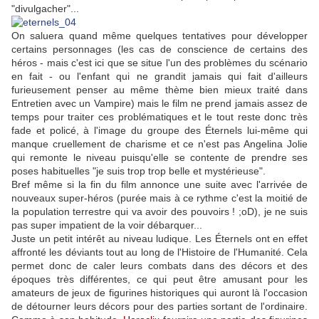
"divulgacher"...
On saluera quand même quelques tentatives pour développer
certains personnages (les cas de conscience de certains des
héros - mais c'est ici que se situe l'un des problèmes du scénario
en fait - ou l'enfant qui ne grandit jamais qui fait d'ailleurs
furieusement penser au même thème bien mieux traité dans
Entretien avec un Vampire) mais le film ne prend jamais assez de
temps pour traiter ces problématiques et le tout reste donc très
fade et policé, à l'image du groupe des Éternels lui-même qui
manque cruellement de charisme et ce n'est pas Angelina Jolie
qui remonte le niveau puisqu'elle se contente de prendre ses
poses habituelles "je suis trop trop belle et mystérieuse".
Bref même si la fin du film annonce une suite avec l'arrivée de
nouveaux super-héros (purée mais à ce rythme c'est la moitié de
la population terrestre qui va avoir des pouvoirs ! ;oD), je ne suis
pas super impatient de la voir débarquer...
Juste un petit intérêt au niveau ludique. Les Éternels ont en effet
affronté les déviants tout au long de l'Histoire de l'Humanité. Cela
permet donc de caler leurs combats dans des décors et des
époques très différentes, ce qui peut être amusant pour les
amateurs de jeux de figurines historiques qui auront là l'occasion
de détourner leurs décors pour des parties sortant de l'ordinaire.