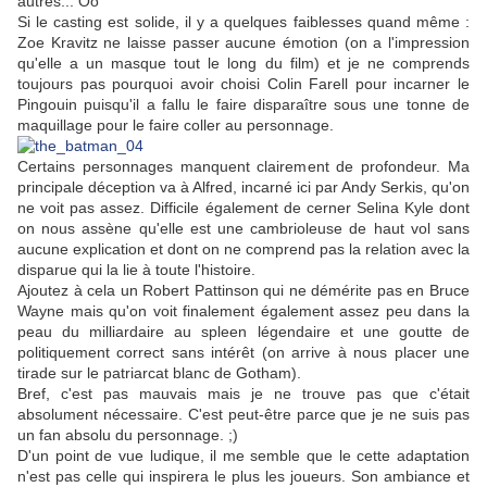
autres... Oo'
Si le casting est solide, il y a quelques faiblesses quand même :
Zoe Kravitz ne laisse passer aucune émotion (on a l'impression
qu'elle a un masque tout le long du film) et je ne comprends
toujours pas pourquoi avoir choisi Colin Farell pour incarner le
Pingouin puisqu'il a fallu le faire disparaître sous une tonne de
maquillage pour le faire coller au personnage.
Certains personnages manquent clairement de profondeur. Ma
principale déception va à Alfred, incarné ici par Andy Serkis, qu'on
ne voit pas assez. Difficile également de cerner Selina Kyle dont
on nous assène qu'elle est une cambrioleuse de haut vol sans
aucune explication et dont on ne comprend pas la relation avec la
disparue qui la lie à toute l'histoire.
Ajoutez à cela un Robert Pattinson qui ne démérite pas en Bruce
Wayne mais qu'on voit finalement également assez peu dans la
peau du milliardaire au spleen légendaire et une goutte de
politiquement correct sans intérêt (on arrive à nous placer une
tirade sur le patriarcat blanc de Gotham).
Bref, c'est pas mauvais mais je ne trouve pas que c'était
absolument nécessaire. C'est peut-être parce que je ne suis pas
un fan absolu du personnage. ;)
D'un point de vue ludique, il me semble que le cette adaptation
n'est pas celle qui inspirera le plus les joueurs. Son ambiance et