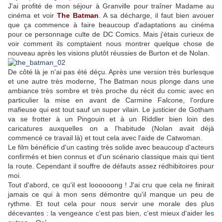
J'ai profité de mon séjour à Granville pour traîner Madame au
cinéma et voir
The Batman
. A sa décharge, il faut bien avouer
que ça commence à faire beaucoup d'adaptations au cinéma
pour ce personnage culte de DC Comics. Mais j'étais curieux de
voir comment ils comptaient nous montrer quelque chose de
nouveau après les visions plutôt réussies de Burton et de Nolan.
De côté là je n'ai pas été déçu. Après une version très burlesque
et une autre très moderne, The Batman nous plonge dans une
ambiance très sombre et très proche du récit du comic avec en
particulier la mise en avant de Carmine Falcone, l'ordure
mafieuse qui est tout sauf un super vilain. Le justicier de Gotham
va se frotter à un Pingouin et à un Riddler bien loin des
caricatures auxquelles on a l'habitude (Nolan avait déjà
commencé ce travail là) et tout cela avec l'aide de Catwoman.
Le film bénéficie d'un casting très solide avec beaucoup d'acteurs
confirmés et bien connus et d'un scénario classique mais qui tient
la route. Cependant il souffre de défauts assez rédhibitoires pour
moi.
Tout d'abord, ce qu'il est loooooong ! J'ai cru que cela ne finirait
jamais ce qui à mon sens démontre qu'il manque un peu de
rythme. Et tout cela pour nous servir une morale des plus
décevantes : la vengeance c'est pas bien, c'est mieux d'aider les