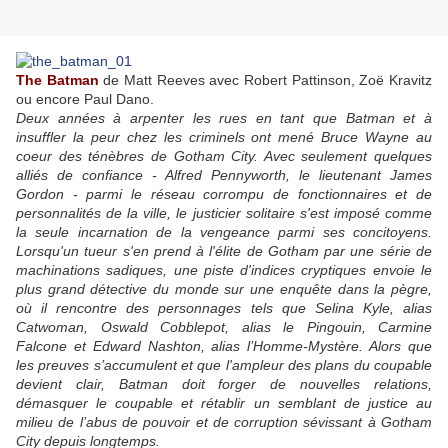
The Batman
de Matt Reeves avec Robert Pattinson, Zoë Kravitz
ou encore Paul Dano.
Deux années à arpenter les rues en tant que Batman et à
insuffler la peur chez les criminels ont mené Bruce Wayne au
coeur des ténèbres de Gotham City. Avec seulement quelques
alliés de confiance - Alfred Pennyworth, le lieutenant James
Gordon - parmi le réseau corrompu de fonctionnaires et de
personnalités de la ville, le justicier solitaire s'est imposé comme
la seule incarnation de la vengeance parmi ses concitoyens.
Lorsqu'un tueur s'en prend à l'élite de Gotham par une série de
machinations sadiques, une piste d'indices cryptiques envoie le
plus grand détective du monde sur une enquête dans la pègre,
où il rencontre des personnages tels que Selina Kyle, alias
Catwoman, Oswald Cobblepot, alias le Pingouin, Carmine
Falcone et Edward Nashton, alias l’Homme-Mystère. Alors que
les preuves s’accumulent et que l'ampleur des plans du coupable
devient clair, Batman doit forger de nouvelles relations,
démasquer le coupable et rétablir un semblant de justice au
milieu de l’abus de pouvoir et de corruption sévissant à Gotham
City depuis longtemps.