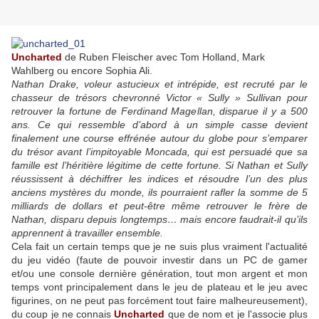
Uncharted
de Ruben Fleischer avec Tom Holland, Mark
Wahlberg ou encore Sophia Ali.
Nathan Drake, voleur astucieux et intrépide, est recruté par le
chasseur de trésors chevronné Victor « Sully » Sullivan pour
retrouver la fortune de Ferdinand Magellan, disparue il y a 500
ans. Ce qui ressemble d’abord à un simple casse devient
finalement une course effrénée autour du globe pour s’emparer
du trésor avant l’impitoyable Moncada, qui est persuadé que sa
famille est l’héritière légitime de cette fortune. Si Nathan et Sully
réussissent à déchiffrer les indices et résoudre l’un des plus
anciens mystères du monde, ils pourraient rafler la somme de 5
milliards de dollars et peut-être même retrouver le frère de
Nathan, disparu depuis longtemps… mais encore faudrait-il qu’ils
apprennent à travailler ensemble.
Cela fait un certain temps que je ne suis plus vraiment l'actualité
du jeu vidéo (faute de pouvoir investir dans un PC de gamer
et/ou une console dernière génération, tout mon argent et mon
temps vont principalement dans le jeu de plateau et le jeu avec
figurines, on ne peut pas forcément tout faire malheureusement),
du coup je ne connais
Uncharted
que de nom et je l'associe plus