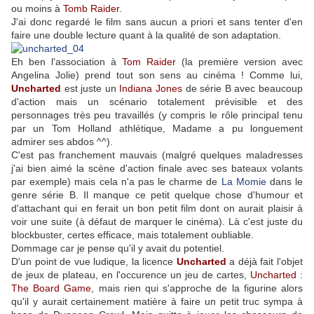
ou moins à
Tomb Raider
.
J'ai donc regardé le film sans aucun a priori et sans tenter d'en
faire une double lecture quant à la qualité de son adaptation.
Eh ben l'association à
Tom Raider
(la première version avec
Angelina Jolie) prend tout son sens au cinéma ! Comme lui,
Uncharted
est juste un
Indiana Jones
de série B avec beaucoup
d'action mais un scénario totalement prévisible et des
personnages très peu travaillés (y compris le rôle principal tenu
par un Tom Holland athlétique, Madame a pu longuement
admirer ses abdos ^^).
C'est pas franchement mauvais (malgré quelques maladresses
j'ai bien aimé la scène d'action finale avec ses bateaux volants
par exemple) mais cela n'a pas le charme de
La Momie
dans le
genre série B. Il manque ce petit quelque chose d'humour et
d'attachant qui en ferait un bon petit film dont on aurait plaisir à
voir une suite (à défaut de marquer le cinéma). Là c'est juste du
blockbuster, certes efficace, mais totalement oubliable.
Dommage car je pense qu'il y avait du potentiel.
D'un point de vue ludique, la licence
Uncharted
a déjà fait l'objet
de jeux de plateau, en l'occurence un jeu de cartes,
Uncharted :
The Board Game
, mais rien qui s'approche de la figurine alors
qu'il y aurait certainement matière à faire un petit truc sympa à