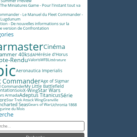
g Summer Preview
he Miniatures Game - Pour l'instant tout va
Commander - Le Manuel du Fleet Commander -
n Lugdunum
tion - De nouvelles informations sur la
e version de Confrontation
gories
rmaster
Cinéma
ammer 40k
Hérésie d'Horus
SdA
pte-Rendu
Valoris
WFB
Littérature
pic
Aeronautica Imperialis
et Commander
Age of Sigmar
My Little Battlefield
d Commander
Star Wars
X-Wing
ntation
Solo
Adeptus Titanicus
Série
ars Armada
lore
Star Trek Attack Wing
Granville
ncharted Seas
Gears of War
Uchronia 1868
igurine du Mois
erche