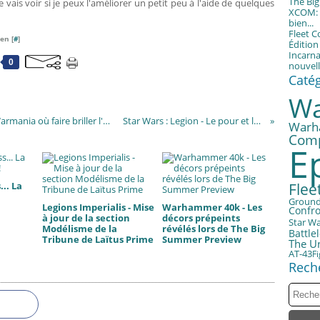
The Bi
je vais voir si je peux l'améliorer un petit peu à l'aide de quelques
XCOM: T
bien...
Fleet 
en [
#
]
Éditio
Incarna
0
nouvell
Caté
Wa
Warmaster - Epique Hippique, le concours Warmania où faire briller l'échelle 10mm
Star Wars : Legion - Le pour et le contre
Warh
Com
E
.. La
Fle
Groun
Legions Imperialis - Mise
Warhammer 40k - Les
Confro
à jour de la section
décors prépeints
Star W
Modélisme de la
révélés lors de The Big
Battle
Tribune de Laïtus Prime
Summer Preview
The U
AT-43
F
Rech