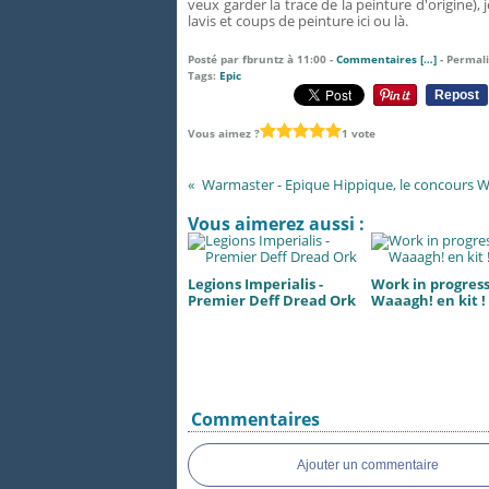
veux garder la trace de la peinture d'origine), 
lavis et coups de peinture ici ou là.
Posté par fbruntz à 11:00 -
Commentaires [
…
]
- Permali
Tags:
Epic
Repost
Vous aimez ?
1 vote
Vous aimerez aussi :
Legions Imperialis -
Work in progress.
Premier Deff Dread Ork
Waaagh! en kit !
Commentaires
Ajouter un commentaire