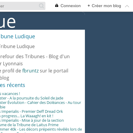
Connexion
+
Créer mon blog
ribune Ludique
rrefour des Tribunes - Blog d'un
r Lyonnais
e profil de
fbruntz
sur le portail
blog
les récents
es vacances !
er - A la poursuite du Soleil de Jade
er Évolution - Cahier des Doléances - Au tour
abie
 Imperialis - Premier Deff Dread Ork
 progress... La Waaagh! en kit !
 Imperialis - Mise à jour de la section
me de la Tribune de Laïtus Prime
er 40k - Les décors prépeints révélés lors de