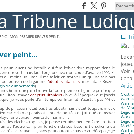
La T
EPIC - MON PREMIER REAVER PEINT...
er peint...
Le ca
joueu
 pour jouer une bataille qui fera l'objet d'un rapport dans le
Voir l
s encore sorti mais faut toujours avoir un coup d'avance ! ^^). Et
s au moins un Titan, il me fallait en trouver un qui ne soit pas
Canal
 school ou issu de la gamme
Adeptus Titanicus
, mes Titans Reaver
Artic
gio Vox Imperatoris
).
urines 6mm que j'ai retrouvé la toute première figurine peinte que
C'est l
t un Titan Reaver
Adeptus Titanicus
(la v1 à l'époque) que j'avais
Warmast
ique (je vous parle d'un temps où Internet n'existait pas ^^) et
Warmast
de l'Ar
up de pinceau n'était pas très abouti mais c'était toujours mieux
Legions
rien car cela me paraissait hors de portée) et j'ai joué ce Reaver
Work in
loyer une version peinte de mes mains.
Legions
côtés des Black Octopuses, je pense certainement en faire un Titan
Modélis
l'un ou l'autre camp en fonction de ses besoins (le schéma de
Warhamm
ce rôle je trouve). Et, sans pour autant le passer au décapage (je