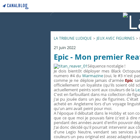
LA TRIBUNE LUDIQUE
>
JEUX AVEC FIGURINES
>
21 juin 2022
Epic - Mon premier Reav
Séquence nostalgie !
Je dois bientôt déployer mes Black Octopuses
numero #4 du
Warmazine
(oui, le #3 n'est pa
comme je ne déploie jamais d'armée
Epic
san
officiellement un loyaliste (qu'ils soient old
actuellement peints sont aux couleurs de la
Le
C'est en farfouillant dans ma collection de fig
j'ai pu jouée dans un jeu de figurines. C'étai
acheté en Angleterre lors d'un voyage linguist
qu'un ami avait peint pour moi.
A l'époque il débutait dans le Hobby et son co
que ce que moi je pouvais faire (c'est à dire 
pendant des années avant d'enfin pouvoir dép
J'ai donc décidé qu'il pourrait intervenir aux 
d'une Legio Neutre, vendant ses services à 
couleurs un peu original est assez adapté pour 