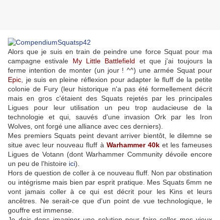
Alors que je suis en train de peindre une force Squat pour ma
campagne estivale
My Little Battlefield
et que j'ai toujours la
ferme intention de monter (un jour ! ^^) une armée Squat pour
Epic
, je suis en pleine réflexion pour adapter le fluff de la petite
colonie de Fury (leur historique n'a pas été formellement décrit
mais en gros c'étaient des Squats rejetés par les principales
Ligues pour leur utilisation un peu trop audacieuse de la
technologie et qui, sauvés d'une invasion Ork par les Iron
Wolves, ont forgé une alliance avec ces derniers).
Mes premiers Squats peint devant arriver bientôt, le dilemne se
situe avec leur nouveau fluff à
Warhammer 40k
et les fameuses
Ligues de Votann (dont Warhammer Community dévoile encore
un peu de l'histoire
ici
).
Hors de question de coller à ce nouveau fluff. Non par obstination
ou intégrisme mais bien par esprit pratique. Mes Squats 6mm ne
vont jamais coller à ce qui est décrit pour les Kins et leurs
ancêtres. Ne serait-ce que d'un point de vue technologique, le
gouffre est immense.
Je dois donc imaginer une solution pour faire coller mes vieux