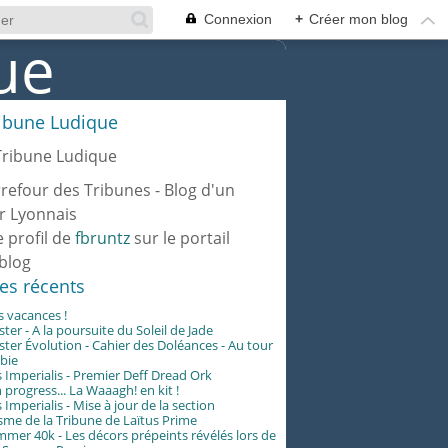
Connexion
+
Créer mon blog
ribune Ludique
rrefour des Tribunes - Blog d'un
r Lyonnais
e profil de
fbruntz
sur le portail
blog
les récents
es vacances !
er - A la poursuite du Soleil de Jade
er Évolution - Cahier des Doléances - Au tour
abie
 Imperialis - Premier Deff Dread Ork
 progress... La Waaagh! en kit !
 Imperialis - Mise à jour de la section
me de la Tribune de Laïtus Prime
er 40k - Les décors prépeints révélés lors de