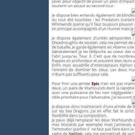
(avec pour objectif de poser un pion d'impact 
soutenir un assaut au second tour.
Je dispose bien entendu également de blindés 
du tout été touchées : les Predators (varian
Whirlwinds (parce qu'il faut toujours pouvoir 
en principe accompagnés d'un Hunter mais je l'a
Je dispose également d'unités aéroportées 
Dreadnoughts de soutien, cela me permet de d
de bataille. Je garde également en réserve un
Généralement je les téléporte au coeur des co
l'abri jusqu'au Tour 3. C'est que de nombre
frappes en profondeur et assurent bien leurs ar
Enfin mon escadrille d'Intercepteurs Xiphon
l'ennemi de dominer les cieux. Les deux Hun
n'étant pas suffisants pour cela.
Pour finir une armée
Epic
n'en est pas vraim
deux, un paire de Warhounds dont la rapidité 
avec une puissance de feu non négligeable ! I
cible prioritaire pour l'adversaire, j'ai souvent 
Je dispose donc maintenant d'une armée de 3000
sur les Sea Dragons. J'ai en effet fait le str
flexibilité dans sa composition.
Je peux déjà remplacer les deux Warhounds p
mes Motards par exemple) mais j'aimerais 
Terminator (parfois il ne faut pas faire dans la
cadre de
NetEpic
, cela me permettrait de sor