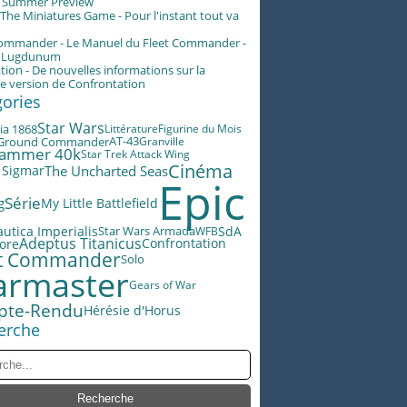
g Summer Preview
he Miniatures Game - Pour l'instant tout va
Commander - Le Manuel du Fleet Commander -
n Lugdunum
tion - De nouvelles informations sur la
e version de Confrontation
gories
Star Wars
ia 1868
Littérature
Figurine du Mois
AT-43
Ground Commander
Granville
ammer 40k
Star Trek Attack Wing
Cinéma
The Uncharted Seas
 Sigmar
Epic
Série
g
My Little Battlefield
utica Imperialis
Star Wars Armada
SdA
WFB
Adeptus Titanicus
lore
Confrontation
et Commander
Solo
rmaster
Gears of War
pte-Rendu
Hérésie d'Horus
erche