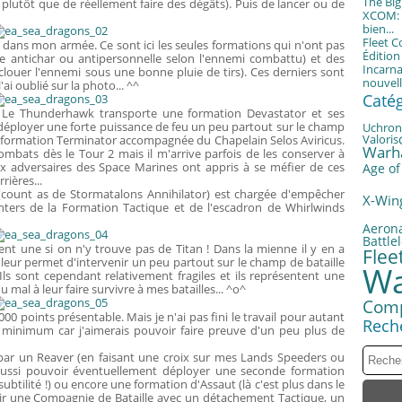
The Bi
plutôt que de réellement faire des dégâts). Puis de lancer ou de
XCOM: T
bien...
Fleet 
dans mon armée. Ce sont ici les seules formations qui n'ont pas
Éditio
te antichar ou antipersonnelle selon l'ennemi combattu) et des
Incarna
clouer l'ennemi sous une bonne pluie de tirs). Ces derniers sont
nouvell
i oublié sur la photo... ^^
Caté
! Le Thunderhawk transporte une formation Devastator et ses
éployer une forte puissance de feu un peu partout sur le champ
Uchron
Valoris
e formation Terminator accompagnée du Chapelain Selos Aviricus.
Warh
mbats dès le Tour 2 mais il m'arrive parfois de les conserver à
ux adversaires des Space Marines ont appris à se méfier de ces
Age of
rières...
 (count as de Stormatalons Annihilator) est chargée d'empêcher
X-Win
ters de la Formation Tactique et de l'escadron de Whirlwinds
Aerona
Battle
ent une si on n'y trouve pas de Titan ! Dans la mienne il y en a
Fle
leur permet d'intervenir un peu partout sur le champ de bataille
Wa
ls sont cependant relativement fragiles et ils représentent une
du mal à leur faire survivre à mes batailles... ^o^
Com
 points présentable. Mais je n'ai pas fini le travail pour autant
Rech
ict minimum car j'aimerais pouvoir faire preuve d'un peu plus de
ar un Reaver (en faisant une croix sur mes Lands Speeders ou
aussi pouvoir éventuellement déployer une seconde formation
 subtilité !) ou encore une formation d'Assaut (là c'est plus dans le
tir une Compagnie de Bataille avec un détachement Tactique, un