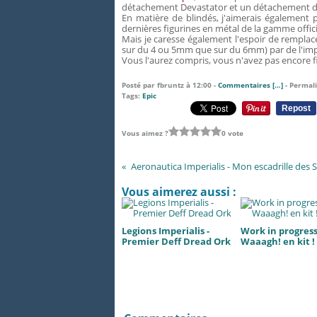
détachement Devastator et un détachement d'
En matière de blindés, j'aimerais également
dernières figurines en métal de la gamme offici
Mais je caresse également l'espoir de remplace
sur du 4 ou 5mm que sur du 6mm) par de l'imp
Vous l'aurez compris, vous n'avez pas encore fi
Posté par fbruntz à 12:00 -
Commentaires [
…
]
- Permali
Tags:
Epic
Repost
Vous aimez ?
0 vote
Aeronautica Imperialis - Mon escadrille des
Vous aimerez aussi :
Legions Imperialis -
Work in progress.
Premier Deff Dread Ork
Waaagh! en kit !