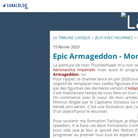
LA TRIBUNE LUDIQUE
>
JEUX AVEC FIGURINES
>
15 février 2023
Epic Armageddon - Mo
La peinture de mon Thunderhawk m'a non seu
Aeronautica Imperialis
mais aussi le prog
Armageddon
. \o/
Pour rappel, ce chantier lancé en juin 2020 (oui,
objectif de remplacer mes vieilles figurines d'
par des figurines des dernières version d'
Adept
Il est maintenant temps de vous faire un tour d
On commence avec le coeur de mon armée, u
Rhinos) dirigée par le Capitaine Octasius 
blindé anti-aérien. C'est une formation que j
d'un objectif pour le sécuriser.
Pour soutenir ma formation Tactique, je disp
Speeders. A la base ces deux formations n'ont
pour cela que je leur ai ajouté des Motos d
progresser au premier tour tout en espérant av