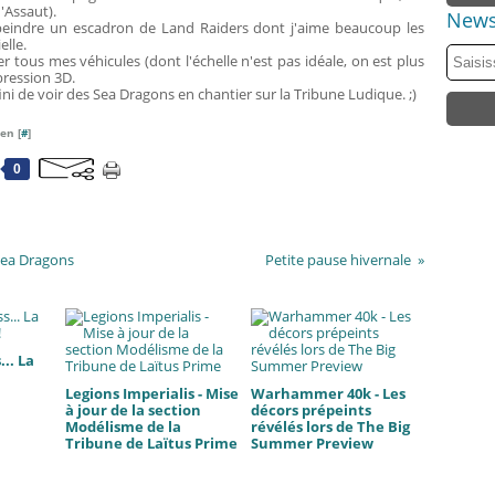
Assaut).
News
 peindre un escadron de Land Raiders dont j'aime beaucoup les
elle.
r tous mes véhicules (dont l'échelle n'est pas idéale, on est plus
ression 3D.
ni de voir des Sea Dragons en chantier sur la Tribune Ludique. ;)
en [
#
]
0
 Sea Dragons
Petite pause hivernale
.. La
Legions Imperialis - Mise
Warhammer 40k - Les
à jour de la section
décors prépeints
Modélisme de la
révélés lors de The Big
Tribune de Laïtus Prime
Summer Preview