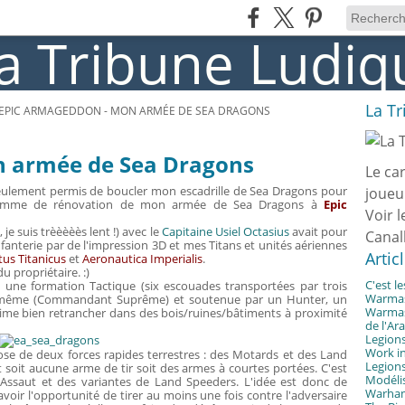
La T
EPIC ARMAGEDDON - MON ARMÉE DE SEA DRAGONS
n armée de Sea Dragons
Le ca
lement permis de boucler mon escadrille de Sea Dragons pour
joueu
ramme de rénovation de mon armée de Sea Dragons à
Epic
Voir l
 je suis trèèèèès lent !) avec le
Capitaine Usiel Octasius
avait pour
Canal
infanterie par de l'impression 3D et mes Titans et unités aériennes
Artic
us Titanicus
et
Aeronautica Imperialis
.
u propriétaire. :)
C'est l
ne formation Tactique (six escouades transportées par trois
Warmast
lui-même (Commandant Suprême) et soutenue par un Hunter, un
Warmast
'aime bien retrancher dans des bois/ruines/bâtiments à proximité
de l'Ar
Legions
Work in
ose de deux forces rapides terrestres : des Motards et des Land
Legions
 soit aucune arme de tir soit des armes à courtes portées. C'est
Modélis
'Assaut et des variantes de Land Speeders. L'idée est donc de
Warhamm
oir l'opportunité de tirer au moins une fois contre l'adversaire