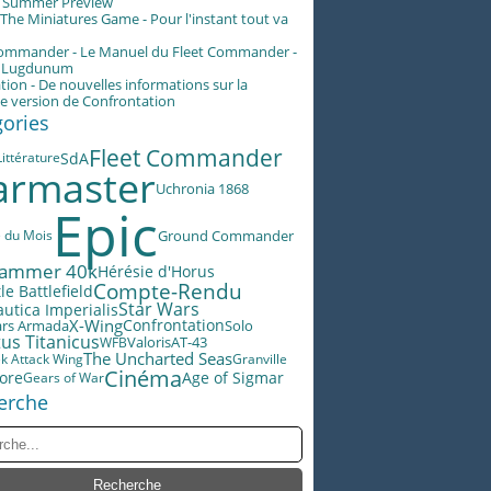
g Summer Preview
he Miniatures Game - Pour l'instant tout va
Commander - Le Manuel du Fleet Commander -
n Lugdunum
tion - De nouvelles informations sur la
e version de Confrontation
gories
Fleet Commander
SdA
Littérature
rmaster
Uchronia 1868
Epic
e du Mois
Ground Commander
ammer 40k
Hérésie d'Horus
Compte-Rendu
le Battlefield
Star Wars
utica Imperialis
X-Wing
ars Armada
Confrontation
Solo
us Titanicus
Valoris
AT-43
WFB
The Uncharted Seas
ek Attack Wing
Granville
Cinéma
lore
Age of Sigmar
Gears of War
erche