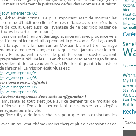
The Bi
puit mais rapidement la puissance de feu des Boomers eut raison
XCOM: T
bien...
Fleet 
eu, l'échec était normal. Le plus important était de montrer les
Éditio
Et comme d'habitude elle a été très efficace avec des réactions
Incarna
is de court. C'est aussi ça l'avantage de ne pas trop passer de
nouvell
outes les cartes par coeur ! ;)
Caté
 passionnante ! Fenix et Santiago avancèrent avec prudence vers
age. L'ennemi leur mettait cependant la pression et Santiago avait
Série
t lorsqu'il mit la main sur un Mortier. L'arme fit un carnage
Wa
tendance à mettre en danger Fenix qui n'était jamais assez loin du
int, Fenix parvint à sceller le puit. Plusieurs locustes avaient
e préparaient à réduire le CGU en charpies lorsque Santiago fit une
es volèrent de nouveau en éclats ! Fenix eut quant à lui juste le
Figurin
 de
shrapnel ! La mission était réussie ! :)
Warh
My Litt
er s'avère vite... difficile !
Aerona
Star W
Adept
 s'avérer dangereuse dans cette configuration !
Star Tr
amusante et tout s'est joué sur ce dernier tir de mortier de
Battle
défense de Fenix lui permettant de survivre aux dégâts
s adjacentes à la cible.
Rech
goflo69, il y a de fortes chances pour que nous explorions les
é avec un nouveau thème (moins cher) et plus d'extensions et de