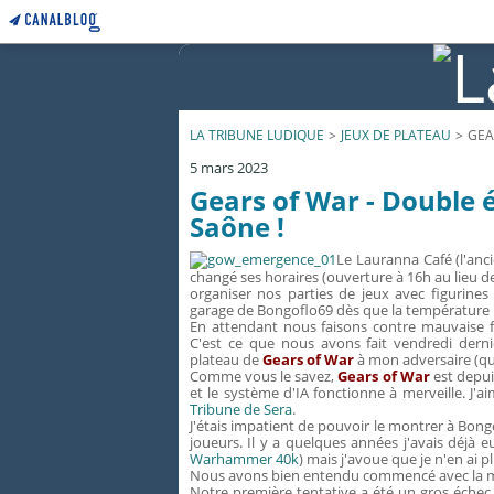
LA TRIBUNE LUDIQUE
>
JEUX DE PLATEAU
>
GEA
5 mars 2023
Gears of War - Double 
Saône !
Le Lauranna Café (l'anc
changé ses horaires (ouverture à 16h au lieu d
organiser nos parties de jeux avec figurines (
garage de Bongoflo69 dès que la température l
En attendant nous faisons contre mauvaise f
C'est ce que nous avons fait vendredi dernie
plateau de
Gears of War
à mon adversaire (qui
Comme vous le savez,
Gears of War
est depui
et le système d'IA fonctionne à merveille. J'ai
Tribune de Sera
.
J'étais impatient de pouvoir le montrer à Bongo
joueurs. Il y a quelques années j'avais déjà
Warhammer 40k
) mais j'avoue que je n'en ai 
Nous avons bien entendu commencé avec la mis
Notre première tentative a été un gros échec