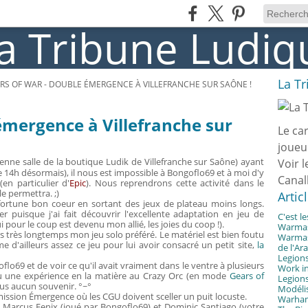
La T
RS OF WAR - DOUBLE ÉMERGENCE À VILLEFRANCHE SUR SAÔNE !
émergence à Villefranche sur
Le ca
joueu
ienne salle de la boutique Ludik de Villefranche sur Saône) ayant
Voir l
e 14h désormais), il nous est impossible à Bongoflo69 et à moi d'y
Canal
en particulier d'
Epic
). Nous reprendrons cette activité dans le
e permettra. ;)
Artic
ortune bon coeur en sortant des jeux de plateau moins longs.
r puisque j'ai fait découvrir l'excellente adaptation en jeu de
C'est l
 pour le coup est devenu mon allié, les joies du coop !).
Warmast
s très longtemps mon jeu solo préféré. Le matériel est bien foutu
Warmast
me d'ailleurs assez ce jeu pour lui avoir consacré un petit site,
la
de l'Ar
Legions
flo69 et de voir ce qu'il avait vraiment dans le ventre à plusieurs
Work in
 eu une expérience en la matière au Crazy Orc (en mode
Gears of
Legions
plus aucun souvenir. °~°
Modélis
sion Émergence où les CGU doivent sceller un puit locuste.
Warhamm
. Marcus Fenix (joué par Bongoflo69) et Dominic Santiago (votre