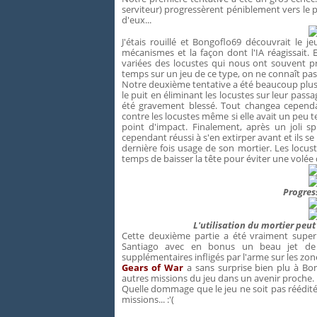
serviteur) progressèrent péniblement vers le 
d'eux...
J'étais rouillé et Bongoflo69 découvrait le j
mécanismes et la façon dont l'IA réagissait. 
variées des locustes qui nous ont souvent pr
temps sur un jeu de ce type, on ne connaît pas t
Notre deuxième tentative a été beaucoup plus
le puit en éliminant les locustes sur leur pass
été gravement blessé. Tout changea cependan
contre les locustes même si elle avait un peu 
point d'impact. Finalement, après un joli spr
cependant réussi à s'en extirper avant et ils s
dernière fois usage de son mortier. Les locust
temps de baisser la tête pour éviter une volée
Progress
L'utilisation du mortier peut
Cette deuxième partie a été vraiment super 
Santiago avec en bonus un beau jet de 
supplémentaires infligés par l'arme sur les zone
Gears of War
a sans surprise bien plu à Bon
autres missions du jeu dans un avenir proche.
Quelle dommage que le jeu ne soit pas réédit
missions... :'(