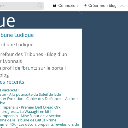
Connexion
+
Créer mon blog
ribune Ludique
rrefour des Tribunes - Blog d'un
r Lyonnais
e profil de
fbruntz
sur le portail
blog
les récents
es vacances !
er - A la poursuite du Soleil de Jade
er Évolution - Cahier des Doléances - Au tour
abie
 Imperialis - Premier Deff Dread Ork
 progress... La Waaagh! en kit !
 Imperialis - Mise à jour de la section
me de la Tribune de Laïtus Prime
er 40k - Les décors prépeints révélés lors de