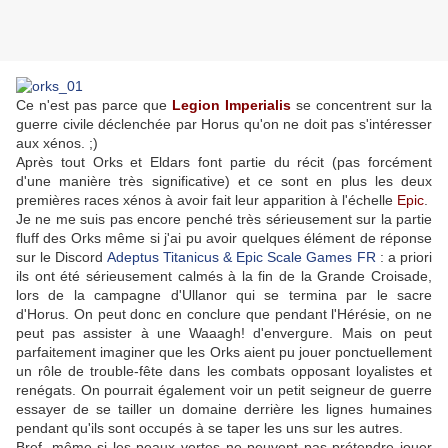
Ce n'est pas parce que
Legion Imperialis
se concentrent sur la
guerre civile déclenchée par Horus qu'on ne doit pas s'intéresser
aux xénos. ;)
Après tout Orks et Eldars font partie du récit (pas forcément
d'une manière très significative) et ce sont en plus les deux
premières races xénos à avoir fait leur apparition à l'échelle
Epic
.
Je ne me suis pas encore penché très sérieusement sur la partie
fluff des Orks même si j'ai pu avoir quelques élément de réponse
sur le Discord
Adeptus Titanicus & Epic Scale Games FR
: a priori
ils ont été sérieusement calmés à la fin de la Grande Croisade,
lors de la campagne d'Ullanor qui se termina par le sacre
d'Horus. On peut donc en conclure que pendant l'Hérésie, on ne
peut pas assister à une Waaagh! d'envergure. Mais on peut
parfaitement imaginer que les Orks aient pu jouer ponctuellement
un rôle de trouble-fête dans les combats opposant loyalistes et
renégats. On pourrait également voir un petit seigneur de guerre
essayer de se tailler un domaine derrière les lignes humaines
pendant qu'ils sont occupés à se taper les uns sur les autres.
Bref, même si les peaux vertes ne peuvent pas prétendre jouer