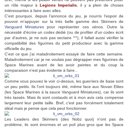
un rôle majeur à
Legions Imperialis
, il y a plein de choses
intéressantes à faire avec elles.
C'est pourquoi, depuis l'annonce du jeu, je nourris l'espoir de
pouvoir m'appuyer sur la très belle gamme des Skinners de
Vanguard Miniatures
pour représenter ces xénos. Outre la
nécessité d'écrire un codex dédié (ou de profiter d'un codex écrit
par d'autres, je ne suis pas sectaire ^^), il fallait aussi vérifier la
compatibilité des figurines du petit producteur avec la gamme
officielle du jeu.
C'est ce que j'ai maladroitement essayé de faire cette semaine.
Maladroitement car je ne voulais pas dégrapper mes figurines de
Space Marines avant de les avoir peintes et du coup la
comparaison n'est pas évidente à faire...
Comme vous pouvez le voir ci-dessus, les guerriers de base sont
un peu petits. Ils l'ont toujours été, même face aux Novan Elites
(les Space Marines à la sauce Vanguard Miniatures), car ils sont
très tassés. Mais ils sont costauds et à mon avis cela compense
largement leur petite taille. Bref, c'est pas forcément totalement
idéal mais je pense que cela peut fonctionner.
Les Leaders des Skinners (des Nobz quoi) n'ont pas de
problème, ils sont énormes et un poil plus gros que les Space