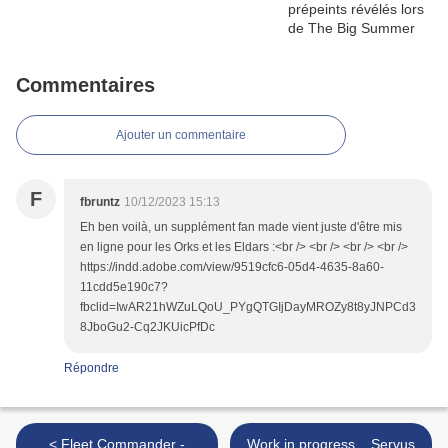
Commentaires
Ajouter un commentaire
F
fbruntz
10/12/2023 15:13
Eh ben voilà, un supplément fan made vient juste d'être mis
en ligne pour les Orks et les Eldars :<br /> <br /> <br /> <br />
https://indd.adobe.com/view/9519cfc6-05d4-4635-8a60-
11cdd5e190c7?
fbclid=IwAR21hWZuLQoU_PYgQTGIjDayMROZy8t8yJNPCd3
8JboGu2-Cq2JKUicPfDc
Répondre
< Fleet Commander -
Work in progress... Servus