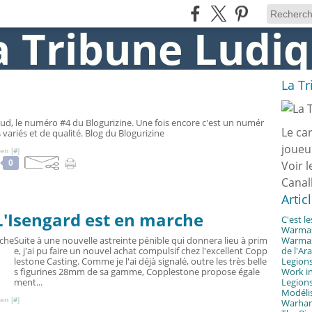
La T
chaud, le numéro #4 du Blogurizine. Une fois encore c'est un numér
Le ca
 variés et de qualité. Blog du Blogurizine
joueu
en [
#
]
0
Voir l
Canal
Artic
 L'Isengard est en marche
C'est l
Warmast
Suite à une nouvelle astreinte pénible qui donnera lieu à prim
Warmast
e, j'ai pu faire un nouvel achat compulsif chez l'excellent Copp
de l'Ar
lestone Casting. Comme je l'ai déjà signalé, outre les très belle
Legions
s figurines 28mm de sa gamme, Copplestone propose égale
Work in
ment...
Legions
Modélis
en [
#
]
Warhamm