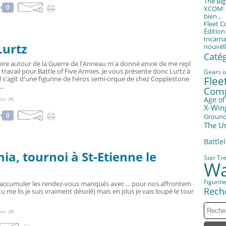
The Bi
0
XCOM: T
bien...
Fleet 
Éditio
Incarna
Lurtz
nouvell
Caté
oire autour de la Guerre de l'Anneau m'a donné envie de me repl
ravail pour Battle of Five Armies. Je vous présente donc Lurtz à
Gears o
il s'agit d'une figurine de héros semi-orque de chez Copplestone
Fle
..
Com
Age of
en [
#
]
X-Win
0
Groun
The U
Battle
ia, tournoi à St-Etienne le
Star Tr
Wa
Figurin
'accumuler les rendez-vous manqués avec ... pour nos affrontem
Rech
tu me lis je suis vraiment désolé) mais en plus je vais loupé le tour
en [
#
]