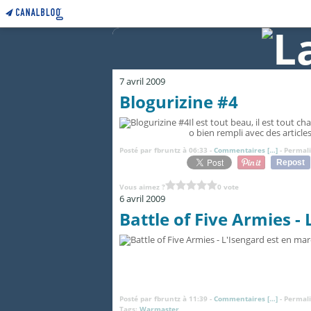
7 avril 2009
Blogurizine #4
Il est tout beau, il est tout 
o bien rempli avec des articles
Posté par fbruntz à 06:33 -
Commentaires [
…
]
- Permali
Repost
Vous aimez ?
0 vote
6 avril 2009
Battle of Five Armies -
Posté par fbruntz à 11:39 -
Commentaires [
…
]
- Permali
Tags:
Warmaster