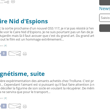
News
ire Nid d'Espions
 la sortie prochaine d'un nouvel OSS 117, je n'ai pas résisté à l'en
de voir le Caire Nid d'Espions. Je ne suis pourtant pas un fan de Je
ujardin mais là il faut avouer que c'est du grand art. Du grand art
 tout le film est un hommage extrêmement...
en [
#
]
0
gnétisme, suite
ère expérimentation des aimants achetés chez Trollune. C'est pr
... Cependant l'aimant est si puissant qu'il faut faire attention à n
 décoller la figurine de son socle en voulant la récupérer. De mêm
la ne servira que pour le transport...
en [
#
]
0