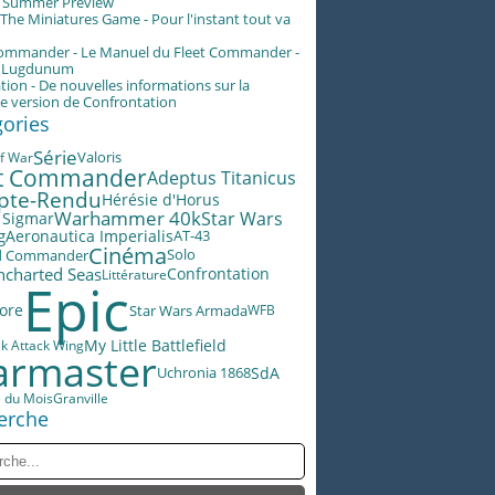
g Summer Preview
he Miniatures Game - Pour l'instant tout va
Commander - Le Manuel du Fleet Commander -
n Lugdunum
tion - De nouvelles informations sur la
e version de Confrontation
gories
Série
Valoris
f War
et Commander
Adeptus Titanicus
pte-Rendu
Hérésie d'Horus
Warhammer 40k
Star Wars
 Sigmar
g
Aeronautica Imperialis
AT-43
Cinéma
d Commander
Solo
ncharted Seas
Confrontation
Littérature
Epic
lore
Star Wars Armada
WFB
My Little Battlefield
ek Attack Wing
rmaster
SdA
Uchronia 1868
e du Mois
Granville
erche