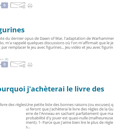
0
igurines
ente du dernier opus de Dawn of War, l'adaptation de Warhammer
éo, m'a rappelé quelques discussions où l'on m'affirmait que le je
t par remplacer le jeu avec figurines... Jeu vidéo et jeu avec figurin
en [
#
]
0
urquoi j'achèterai le livre des
Une petite liste des bonnes raisons (ou excuses) q
ui feront que j'achèterai le livre des règles de la Gu
erre de l'Anneau en sachant parfaitement que ma
probabilité d'y jouer est quasi-nulle (malheureuse
ment). 1- Parce que j'aime bien lire le plus de règle
s...