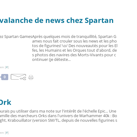
Avalanche de news chez Spartan
Après quelques mois de tranquillité, Spartan G
ames nous fait crouler sous les news et les pho
tos de figurines! \o/ Des nouveautés pour les El
fes, les Humains et les Orques tout d'abord, de
s photos des navires des Morts-Vivants pour c
ontinuer (je déteste...
en [
#
]
0
 Ork
rais pu utiliser dans ma note sur l'intérêt de l'échelle Epic... Une
famille des marcheurs Orks dans l'univers de Warhammer 40k : Bo
ught, Krabouillator (version SM/TL, depuis de nouvelles figurines s
en [
#
]