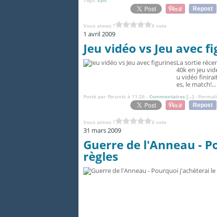
Tags:
Epic
Repost
Vous aimez ?
0 vote
1 avril 2009
Jeu vidéo vs Jeu avec f
La sortie réc
40k en jeu vid
u vidéo finirai
es, le match!...
Posté par fbruntz à 11:26 -
Commentaires [
…
]
- Permali
Repost
Vous aimez ?
0 vote
31 mars 2009
Guerre de l'Anneau - Po
règles