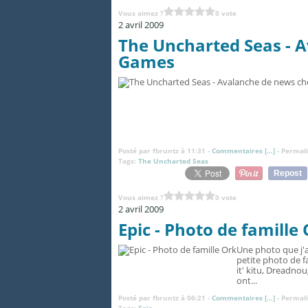
Vous aimez ?
0 vote
2 avril 2009
The Uncharted Seas - 
Games
Posté par fbruntz à 11:31 -
Commentaires [
…
]
- Permali
Tags:
The Uncharted Seas
Repost
Vous aimez ?
0 vote
2 avril 2009
Epic - Photo de famille
Une photo que j'au
petite photo de 
it' kitu, Dreadno
ont...
Posté par fbruntz à 06:21 -
Commentaires [
…
]
- Permali