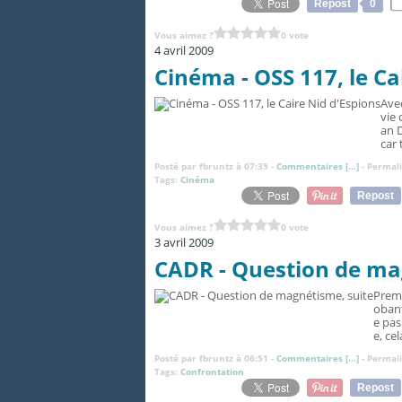
Repost
0
Vous aimez ?
0 vote
4 avril 2009
Cinéma - OSS 117, le Ca
Avec
vie 
an D
car
Posté par fbruntz à 07:35 -
Commentaires [
…
]
- Permali
Tags:
Cinéma
Repost
Vous aimez ?
0 vote
3 avril 2009
CADR - Question de ma
Premi
obant
e pas
e, ce
Posté par fbruntz à 06:51 -
Commentaires [
…
]
- Permali
Tags:
Confrontation
Repost