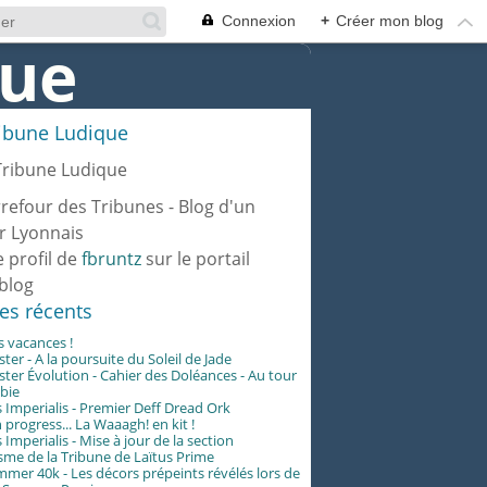
Connexion
+
Créer mon blog
ribune Ludique
rrefour des Tribunes - Blog d'un
r Lyonnais
e profil de
fbruntz
sur le portail
blog
les récents
es vacances !
er - A la poursuite du Soleil de Jade
er Évolution - Cahier des Doléances - Au tour
abie
 Imperialis - Premier Deff Dread Ork
 progress... La Waaagh! en kit !
 Imperialis - Mise à jour de la section
me de la Tribune de Laïtus Prime
er 40k - Les décors prépeints révélés lors de