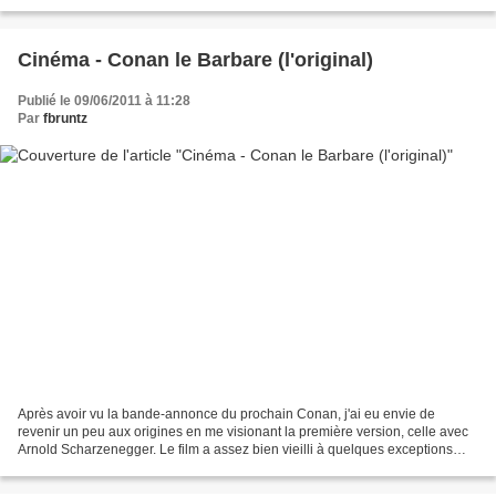
jusque là. Pour cette partie, j'avais...
Cinéma - Conan le Barbare (l'original)
Publié le 09/06/2011 à 11:28
Par
fbruntz
Après avoir vu la bande-annonce du prochain Conan, j'ai eu envie de
revenir un peu aux origines en me visionant la première version, celle avec
Arnold Scharzenegger. Le film a assez bien vieilli à quelques exceptions
près. Le film s'inspire des nouvelles...