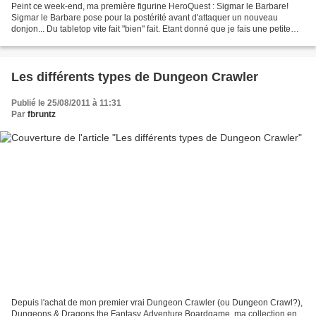
Peint ce week-end, ma première figurine HeroQuest : Sigmar le Barbare!
Sigmar le Barbare pose pour la postérité avant d'attaquer un nouveau
donjon... Du tabletop vite fait "bien" fait. Etant donné que je fais une petite
rechute côté santé, je n'ai pas...
Les différents types de Dungeon Crawler
Publié le 25/08/2011 à 11:31
Par
fbruntz
Depuis l'achat de mon premier vrai Dungeon Crawler (ou Dungeon Crawl?),
Dungeons & Dragons the Fantasy Adventure Boardgame, ma collection en