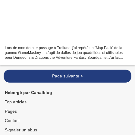
Lors de mon dernier passage à Trollune, j'ai repéré un "Map Pack" de la
gamme GameMastery : il s'agit de dalles de jeu quadrillées et utilisables
pour Dungeons & Dragons the Adventure Fantasy Boardgame. J'ai fait
l'achat du pack Hellscape. Bilan un peu...
Page suivante >
Hébergé par Canalblog
Top articles
Pages
Contact
Signaler un abus