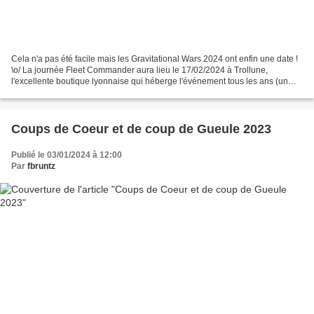
Cela n'a pas été facile mais les Gravitational Wars 2024 ont enfin une date !
\o/ La journée Fleet Commander aura lieu le 17/02/2024 à Trollune,
l'excellente boutique lyonnaise qui héberge l'événement tous les ans (un
grand merci à elle !). Tous les détails...
Coups de Coeur et de coup de Gueule 2023
Publié le 03/01/2024 à 12:00
Par
fbruntz