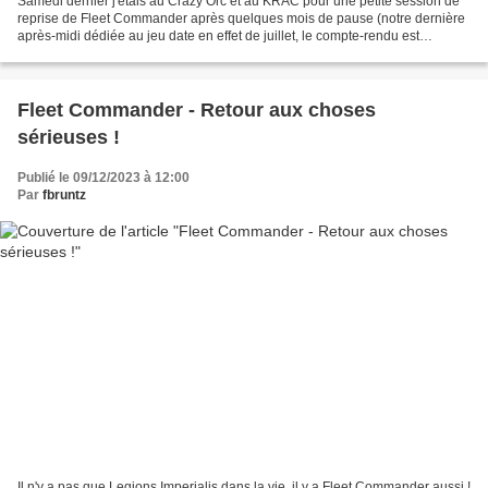
Samedi dernier j'étais au Crazy Orc et au KRAC pour une petite session de
reprise de Fleet Commander après quelques mois de pause (notre dernière
après-midi dédiée au jeu date en effet de juillet, le compte-rendu est
disponible ici). Malheureusement vaudania...
Fleet Commander - Retour aux choses
sérieuses !
Publié le 09/12/2023 à 12:00
Par
fbruntz
Il n'y a pas que Legions Imperialis dans la vie, il y a Fleet Commander aussi !