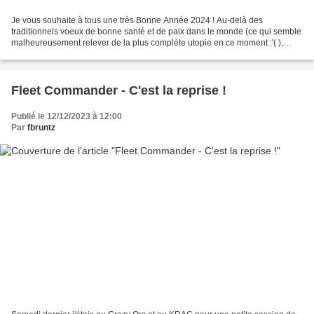
Je vous souhaite à tous une très Bonne Année 2024 ! Au-delà des
traditionnels voeux de bonne santé et de paix dans le monde (ce qui semble
malheureusement relever de la plus complète utopie en ce moment :'( ),
j'espère que cette nouvelle année sera très...
Fleet Commander - C'est la reprise !
Publié le 12/12/2023 à 12:00
Par
fbruntz