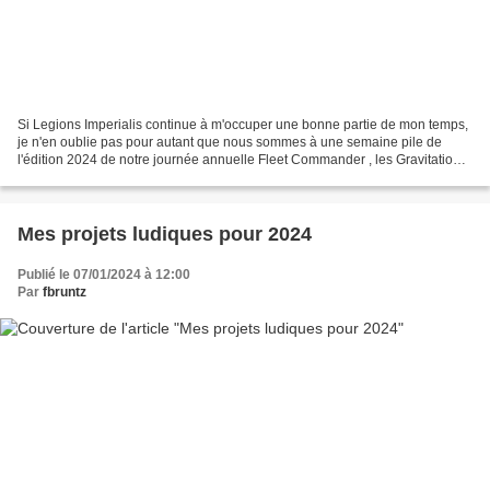
Si Legions Imperialis continue à m'occuper une bonne partie de mon temps,
je n'en oublie pas pour autant que nous sommes à une semaine pile de
l'édition 2024 de notre journée annuelle Fleet Commander , les Gravitational
Wars : la Purge de Sikelía. C'est...
Mes projets ludiques pour 2024
Publié le 07/01/2024 à 12:00
Par
fbruntz