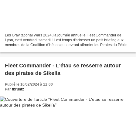
Les Gravitational Wars 2024, la journée annuelle Fleet Commander de
Lyon, c'est vendredi samedi ! Il est temps d'adresser un petit briefing aux
membres de la Coalition d'Hélios qui devront affronter les Pirates du Pétrino
Frágma dans le Secteur Sikelía......
Fleet Commander - L'étau se resserre autour
des pirates de Sikelía
Publié le 10/02/2024 à 12:00
Par
fbruntz