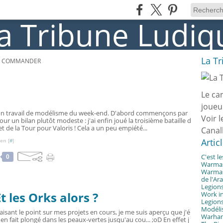
La T
 COMMANDER
Le ca
joueu
 mon travail de modélisme du week-end. D'abord commençons par
Voir l
our un bilan plutôt modeste : j'ai enfin joué la troisième bataille d
t de la Tour pour Valoris ! Cela a un peu empiété...
Canal
Artic
en [
#
]
C'est l
0
Warmast
Warmast
de l'Ar
Legions
les Orks alors ?
Work in
Legions
Modélis
aisant le point sur mes projets en cours, je me suis aperçu que j'é
Warhamm
 en fait plongé dans les peaux-vertes jusqu'au cou... ;oD En effet j