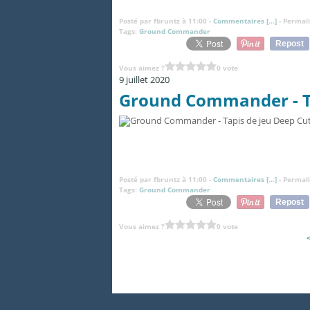
Posté par fbruntz à 11:00 -
Commentaires [
…
]
- Permali
Tags:
Ground Commander
Repost
Vous aimez ?
0 vote
9 juillet 2020
Ground Commander - Ta
Posté par fbruntz à 11:00 -
Commentaires [
…
]
- Permali
Tags:
Ground Commander
Repost
Vous aimez ?
0 vote