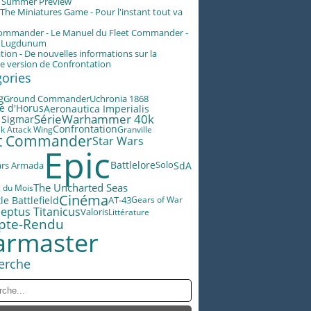
g Summer Preview
he Miniatures Game - Pour l'instant tout va
Commander - Le Manuel du Fleet Commander -
n Lugdunum
tion - De nouvelles informations sur la
e version de Confrontation
gories
g
Ground Commander
Uchronia 1868
e d'Horus
Aeronautica Imperialis
Warhammer 40k
Série
 Sigmar
Confrontation
ek Attack Wing
Granville
et Commander
Star Wars
Epic
Battlelore
ars Armada
SdA
Solo
The Uncharted Seas
e du Mois
Cinéma
le Battlefield
AT-43
Gears of War
eptus Titanicus
Valoris
Littérature
pte-Rendu
rmaster
erche