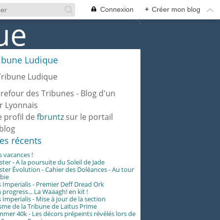
Connexion
+
Créer mon blog
ribune Ludique
rrefour des Tribunes - Blog d'un
r Lyonnais
e profil de
fbruntz
sur le portail
blog
les récents
es vacances !
er - A la poursuite du Soleil de Jade
er Évolution - Cahier des Doléances - Au tour
abie
 Imperialis - Premier Deff Dread Ork
 progress... La Waaagh! en kit !
 Imperialis - Mise à jour de la section
me de la Tribune de Laïtus Prime
er 40k - Les décors prépeints révélés lors de