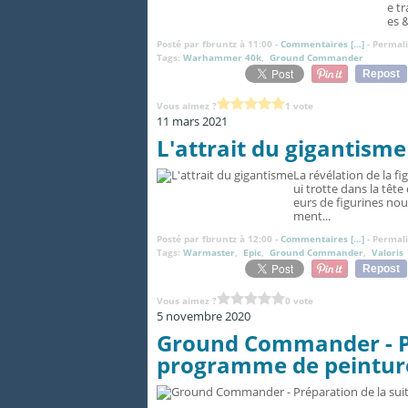
e t
es 
Posté par fbruntz à 11:00 -
Commentaires [
…
]
- Permali
Tags:
Warhammer 40k
,
Ground Commander
Repost
Vous aimez ?
1 vote
11 mars 2021
L'attrait du gigantisme
La révélation de la f
ui trotte dans la têt
eurs de figurines nou
ment...
Posté par fbruntz à 12:00 -
Commentaires [
…
]
- Permali
Tags:
Warmaster
,
Epic
,
Ground Commander
,
Valoris
Repost
Vous aimez ?
0 vote
5 novembre 2020
Ground Commander - Pr
programme de peintur