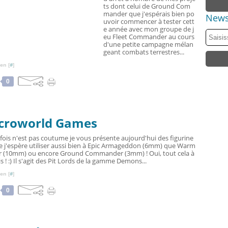
ts dont celui de Ground Com
mander que j'espérais bien po
News
uvoir commencer à tester cett
e année avec mon groupe de j
eu Fleet Commander au cours
d'une petite campagne mélan
geant combats terrestres...
en [
#
]
0
Microworld Games
fois n'est pas coutume je vous présente aujourd'hui des figurine
e j'espère utiliser aussi bien à Epic Armageddon (6mm) que Warm
r (10mm) ou encore Ground Commander (3mm) ! Oui, tout cela à
ois ! :) Il s'agit des Pit Lords de la gamme Demons...
en [
#
]
0