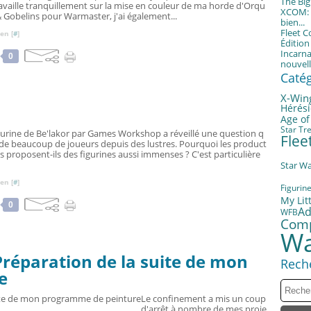
The Bi
ravaille tranquillement sur la mise en couleur de ma horde d'Orqu
XCOM: T
& Gobelins pour Warmaster, j'ai également...
bien...
Fleet 
en [
#
]
Éditio
Incarna
0
nouvell
Caté
X-Win
Hérési
Age of
Star Tr
igurine de Be'lakor par Games Workshop a réveillé une question q
Fle
e de beaucoup de joueurs depuis des lustres. Pourquoi les product
s proposent-ils des figurines aussi immenses ? C'est particulière
Star W
en [
#
]
Figurin
My Litt
0
Ad
WFB
Com
Wa
éparation de la suite de mon
Rech
e
Le confinement a mis un coup
d'arrêt à nombre de mes proje