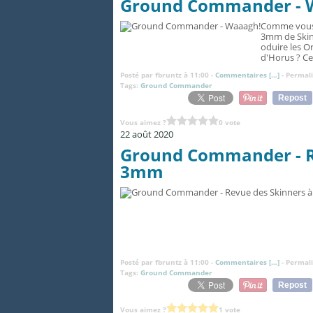
Ground Commander - 
Comme vous 
3mm de Skinn
oduire les O
d'Horus ? Cel
Posté par fbruntz à 11:00 -
Commentaires [
…
]
- Permali
Tags:
Ground Commander
Repost
Vous aimez ?
0 vote
22 août 2020
Ground Commander - Re
3mm
Posté par fbruntz à 11:00 -
Commentaires [
…
]
- Permali
Tags:
Ground Commander
Repost
Vous aimez ?
1 vote