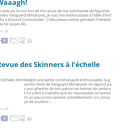
Waaagh!
avez pu le voir lors de ma revue de ma commande de figurines
ers Vanguard Miniatures, je suis très enthousiaste à l'idée d'intr
rks à Ground Commander ! :) Des peaux-vertes pendant l'Hérésie
a ne va pas de...
en [
#
]
0
vue des Skinners à l'échelle
Malgré une petite communauté enthousiaste, la g
amme 3mm de Vanguard Miniatures ne répond pa
s aux attentes de son patron en termes de vente e
t il y a fort à craindre que les nouveautés se tarisse
nt un peu (voire cessent complètement :o/). J'essa
ye de soutenir...
en [
#
]
0