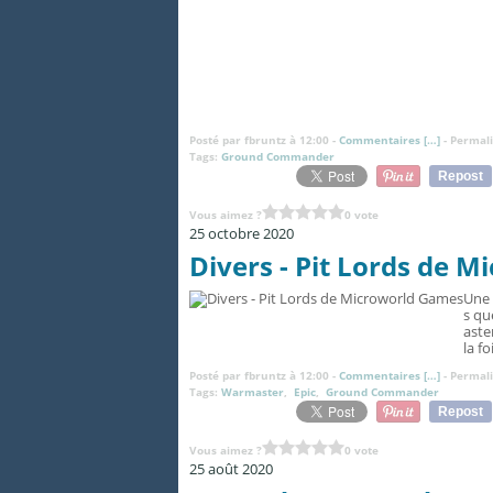
Posté par fbruntz à 12:00 -
Commentaires [
…
]
- Permali
Tags:
Ground Commander
Repost
Vous aimez ?
0 vote
25 octobre 2020
Divers - Pit Lords de 
Une 
s qu
aste
la f
Posté par fbruntz à 12:00 -
Commentaires [
…
]
- Permali
Tags:
Warmaster
,
Epic
,
Ground Commander
Repost
Vous aimez ?
0 vote
25 août 2020