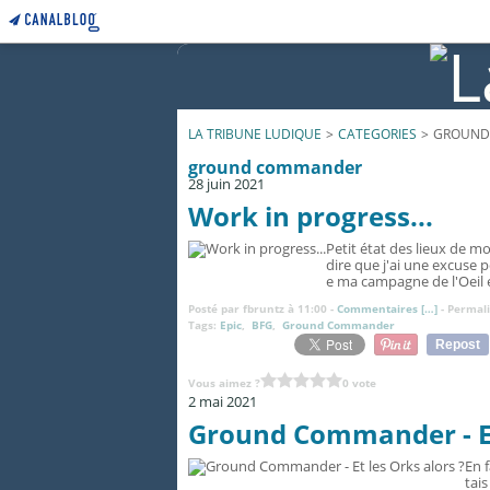
LA TRIBUNE LUDIQUE
>
CATEGORIES
>
GROUND
ground commander
28 juin 2021
Work in progress...
Petit état des lieux de
dire que j'ai une excuse p
e ma campagne de l'Oeil e
Posté par fbruntz à 11:00 -
Commentaires [
…
]
- Permali
Tags:
Epic
,
BFG
,
Ground Commander
Repost
Vous aimez ?
0 vote
2 mai 2021
Ground Commander - Et 
En f
tais