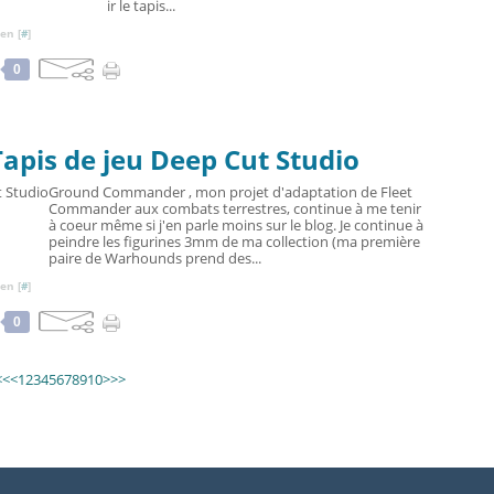
ir le tapis...
en [
#
]
0
pis de jeu Deep Cut Studio
Ground Commander , mon projet d'adaptation de Fleet
Commander aux combats terrestres, continue à me tenir
à coeur même si j'en parle moins sur le blog. Je continue à
peindre les figurines 3mm de ma collection (ma première
paire de Warhounds prend des...
en [
#
]
0
<<
<
1
2
3
4
5
6
7
8
9
10
>
>>