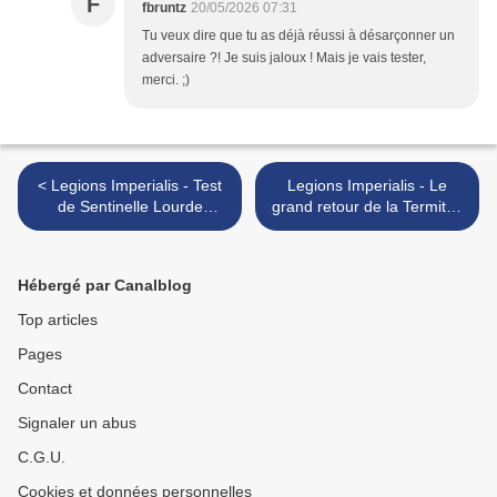
F
fbruntz
20/05/2026 07:31
Tu veux dire que tu as déjà réussi à désarçonner un
adversaire ?! Je suis jaloux ! Mais je vais tester,
merci. ;)
< Legions Imperialis - Test
Legions Imperialis - Le
de Sentinelle Lourde
grand retour de la Termite !
Aethon
>
Hébergé par Canalblog
Top articles
Pages
Contact
Signaler un abus
C.G.U.
Cookies et données personnelles