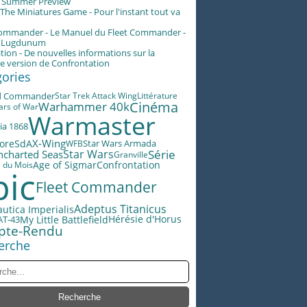
g Summer Preview
he Miniatures Game - Pour l'instant tout va
Commander - Le Manuel du Fleet Commander -
n Lugdunum
tion - De nouvelles informations sur la
e version de Confrontation
gories
d Commander
Star Trek Attack Wing
Littérature
Cinéma
Warhammer 40k
ars of War
Warmaster
ia 1868
X-Wing
lore
SdA
Star Wars Armada
WFB
Star Wars
Série
ncharted Seas
Granville
Age of Sigmar
Confrontation
e du Mois
pic
Fleet Commander
Adeptus Titanicus
utica Imperialis
Hérésie d'Horus
AT-43
My Little Battlefield
pte-Rendu
erche