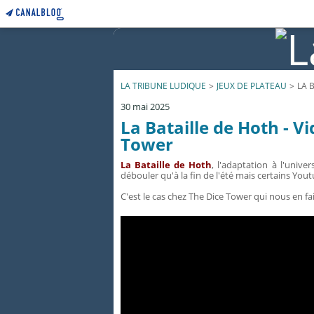
LA TRIBUNE LUDIQUE
>
JEUX DE PLATEAU
>
LA 
30 mai 2025
La Bataille de Hoth - V
Tower
La Bataille de Hoth
, l'adaptation à l'unive
débouler qu'à la fin de l'été mais certains Yout
C'est le cas chez The Dice Tower qui nous en fa