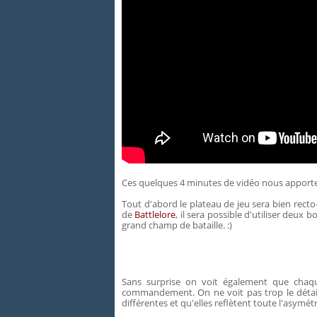
Ces quelques 4 minutes de vidéo nous apporten
Tout d'abord le plateau de jeu sera bien rect
de
Battlelore
, il sera possible d'utiliser deux 
grand champ de bataille. :)
Sans surprise on voit également que chaqu
commandement. On ne voit pas trop le détail 
différentes et qu'elles reflètent toute l'asymétr