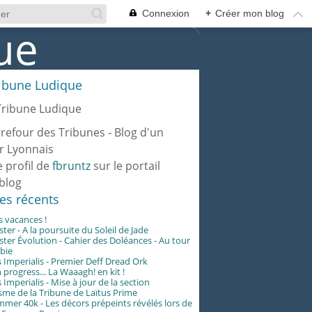
Connexion
+
Créer mon blog
ribune Ludique
rrefour des Tribunes - Blog d'un
r Lyonnais
e profil de
fbruntz
sur le portail
blog
les récents
es vacances !
er - A la poursuite du Soleil de Jade
er Évolution - Cahier des Doléances - Au tour
abie
 Imperialis - Premier Deff Dread Ork
 progress... La Waaagh! en kit !
 Imperialis - Mise à jour de la section
me de la Tribune de Laïtus Prime
er 40k - Les décors prépeints révélés lors de