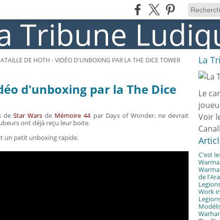
La T
BATAILLE DE HOTH - VIDÉO D'UNBOXING PAR LA THE DICE TOWER
idéo d'unboxing par la The Dice
Le ca
joueu
rs de
Star Wars
de
Mémoire 44
par Days of Wonder, ne devrait
Voir l
ubeurs ont déjà reçu leur boite.
Canal
it un petit unboxing rapide.
Artic
C'est l
Warmast
Warmast
de l'Ar
Legions
Work in
Legions
Modélis
Warhamm