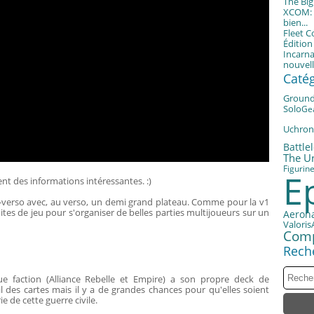
The Bi
XCOM: T
bien...
Fleet 
Éditio
Incarna
nouvell
Caté
Groun
Solo
Ge
Uchron
Battle
The U
Figurin
E
t des informations intéressantes. :)
o-verso avec, au verso, un demi grand plateau. Comme pour la v1
boites de jeu pour s'organiser de belles parties multijoueurs sur un
Aerona
Valoris
Com
Rech
e faction (Alliance Rebelle et Empire) a son propre deck de
des cartes mais il y a de grandes chances pour qu'elles soient
ie de cette guerre civile.