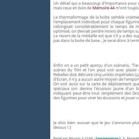
Un détail qui a beaucoup d'importance pour mo
mais ceux en bois de
Mémoire 44
m'ont toujou
Le thermaformage de la boite semble vraime
l'emplacement individuel pour chaque figurine
rallongeait considérablement le temps de 
optimisé, on devrait perdre moins de temps su
Le revers de la médaille est que s'il y a des s
pas dans la boite de base... Je serai donc à term
Enfin on a un petit aperçu d'un scénario, "Tar
scènes du film et l'on peut voir avec plaisi
Rebelles doit détruire cinq unités impériales (ç
d'Ecran, il n'y a aucun autre moyen de l'empor
On voit aussi sur la carte de déploiement q
spéciaux (on devine l'écusson jaune d'un bl
indiquant peut-être tout simplement des Dr
des figurines pour virer les écussons et jou
Je dois bien avouer que le jeu s'annonce pl
dessus ! :)
Posté par fbruntz à 11:00 -
Commentaires [
…
]
- Permali