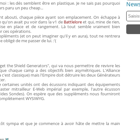
News
i : les dés semblent être en plastique. Je ne sais pas pourquoi
rs paru un peu cheap...
nt abouti, chaque pièce ayant son emplacement. On échappe à
 qu'on avait pu voir dans la v1 de
Battlelore
et qui, mine de rien,
mise en place et de rangement. Là tout semble vraiment bien
r ces opérations.
uppléments (et on peut imaginer qu'il y en aura), tout ne rentrera
e obligé de me passer de lui. :'(
get the Shield Generators", qui va nous permettre de revivre les
r que chaque camp a des objectifs bien asymétriques. L'Alliance
a c'est classique) mais l'Empire doit détruire les deux Générateurs
ter.
ue certaines unités ont des écussons indiquant des équipements
aster mitrailleur E-Web impérial par exemple, l'autre écusson
oïdes Sondes). On espère que des suppléments nous fourniront
er complètement WYSIWYG.
utôt sympa et que je commence à avoir hâte de mettre la main
en [
#
]