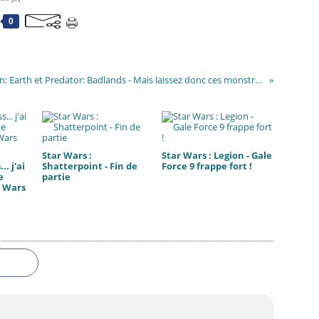
0
Alien: Earth et Predator: Badlands - Mais laissez donc ces monstres tranquilles !
Star Wars :
Star Wars : Legion - Gale
. j'ai
Shatterpoint - Fin de
Force 9 frappe fort !
e
partie
r Wars