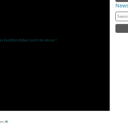
News
en [
#
]