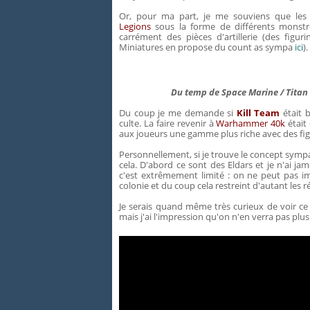
Or, pour ma part, je me souviens que les 
Legions
sous la forme de différents monstr
carrément des pièces d'artillerie (des figu
Miniatures en propose du count as sympa
ici
).
Du temp de Space Marine / Titan 
Du coup je me demande si
Kill Team
était b
culte. La faire revenir à
Warhammer 40k
était
aux joueurs une gamme plus riche avec des figu
Personnellement, si je trouve le concept sympa
cela. D'abord ce sont des Eldars et je n'ai ja
c'est extrêmement limité : on ne peut pas im
colonie et du coup cela restreint d'autant les ré
Je serais quand même très curieux de voir 
mais j'ai l'impression qu'on n'en verra pas pl