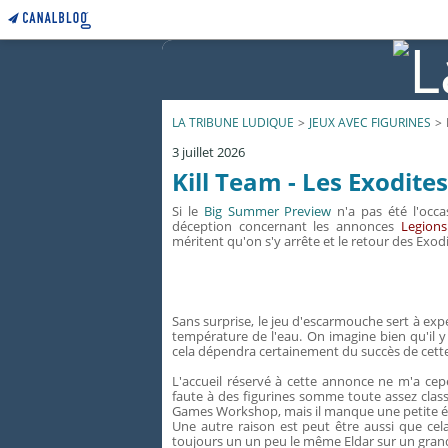
LA TRIBUNE LUDIQUE
>
JEUX AVEC FIGURINES
>
3 juillet 2026
Kill Team - Les Exodites
Si le
Big Summer Preview
n'a pas été l'occa
déception concernant les annonces
Legions
méritent qu'on s'y arrête et le retour des Exodi
Sans surprise, le jeu d'escarmouche sert à ex
température de l'eau. On imagine bien qu'il y
cela dépendra certainement du succès de cette
L'accueil réservé à cette annonce ne m'a cep
faute à des figurines somme toute assez classi
Games Workshop, mais il manque une petite éti
Une autre raison est peut être aussi que cel
toujours un un peu le même Eldar sur un grand