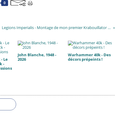
0
Legions Imperialis - Montage de mon premier Krabouillator Ork (City Crusher Skinner)
John Blanche, 1948 -
Warhammer 40k - Des
- Le
2026
décors prépeints !
k -
ssions