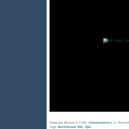
Posté par fbruntz à 11:00 -
Commentaires [
…
]
- Permali
Tags:
Warhammer 40k
,
Epic