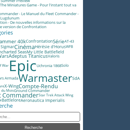
g Summer Preview
he Miniatures Game - Pour l'instant tout va
Commander - Le Manuel du Fleet Commander -
n Lugdunum
tion - De nouvelles informations sur la
e version de Confrontation
gories
ammer 40k
Série
Confrontation
AT-43
Cinéma
 Sigmar
Hérésie d'Horus
WFB
ncharted Seas
My Little Battlefield
Wars
Adeptus Titanicus
Valoris
Epic
f War
Uchronia 1868
Solo
Warmaster
ars Armada
SdA
Compte-Rendu
X-Wing
ure
e du Mois
Ground Commander
et Commander
Star Trek Attack Wing
Battlelore
Aeronautica Imperialis
le
erche