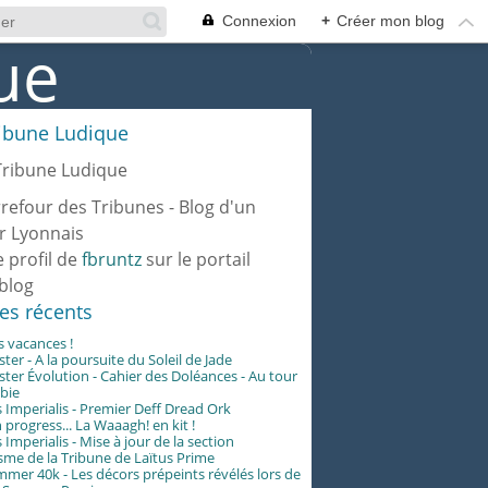
Connexion
+
Créer mon blog
ribune Ludique
rrefour des Tribunes - Blog d'un
r Lyonnais
e profil de
fbruntz
sur le portail
blog
les récents
es vacances !
er - A la poursuite du Soleil de Jade
er Évolution - Cahier des Doléances - Au tour
abie
 Imperialis - Premier Deff Dread Ork
 progress... La Waaagh! en kit !
 Imperialis - Mise à jour de la section
me de la Tribune de Laïtus Prime
er 40k - Les décors prépeints révélés lors de