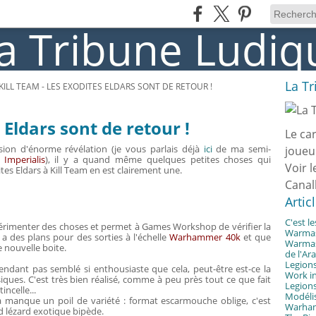
La T
KILL TEAM - LES EXODITES ELDARS SONT DE RETOUR !
 Eldars sont de retour !
Le ca
sion d'énorme révélation (je vous parlais déjà
ici
de ma semi-
joueu
 Imperialis
), il y a quand même quelques petites choses qui
Voir l
tes Eldars à Kill Team en est clairement une.
Canal
Artic
C'est l
périmenter des choses et permet à Games Workshop de vérifier la
Warmast
 a des plans pour des sorties à l'échelle
Warhammer 40k
et que
Warmast
 nouvelle boite.
de l'Ar
Legions
endant pas semblé si enthousiaste que cela, peut-être est-ce la
Work in
ques. C'est très bien réalisé, comme à peu près tout ce que fait
Legions
ncelle...
Modélis
a manque un poil de variété : format escarmouche oblige, c'est
Warhamm
 lézard exotique bipède.