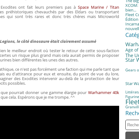
The Bi
XCOM: T
Exodites ont fait leurs premiers pas à
Space Marine / Titan
bien...
es préhistoriques chevauchés par des Eldars ou transportant
Fleet 
rines qui sont très rares et donc très chères mais Microworld
Éditio
Incarna
nouvell
Caté
Legions, le côté dinosaure était clairement assumé
Warh
Age of
ien le meilleur endroit où tester le retour de cette sous-faction
The U
 certes un risque plus grand mais cela aurait permis de proposer
Star 
rines bien différentes les unes des autres.
thique, ce n'est pas forcément une faction qui me parle tant que
Gears o
mais eu d'attirance pour eux et ensuite, du point de vue du lore,
aginer des Exodites intervenir au-delà de la protection de leur
cits possibles.
Star W
Littérat
ce que pourrait donner une gamme élargie pour
Warhammer 40k
Figurin
us que cela. Espérons que je me trompe. ^^
Fle
Granvil
Rech