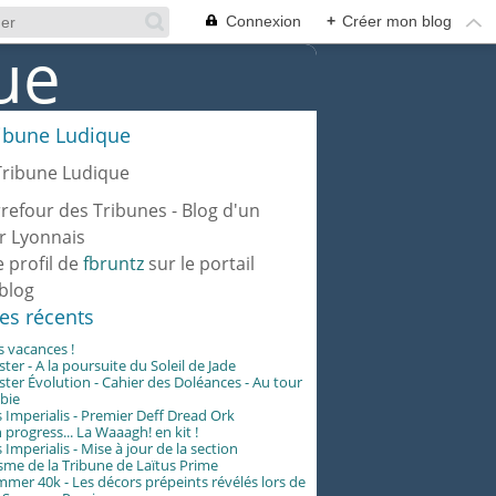
Connexion
+
Créer mon blog
ribune Ludique
rrefour des Tribunes - Blog d'un
r Lyonnais
e profil de
fbruntz
sur le portail
blog
les récents
es vacances !
er - A la poursuite du Soleil de Jade
er Évolution - Cahier des Doléances - Au tour
abie
 Imperialis - Premier Deff Dread Ork
 progress... La Waaagh! en kit !
 Imperialis - Mise à jour de la section
me de la Tribune de Laïtus Prime
er 40k - Les décors prépeints révélés lors de