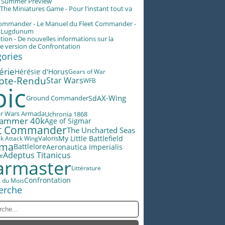
g Summer Preview
he Miniatures Game - Pour l'instant tout va
Commander - Le Manuel du Fleet Commander -
n Lugdunum
tion - De nouvelles informations sur la
e version de Confrontation
gories
érie
Hérésie d'Horus
Gears of War
pte-Rendu
Star Wars
WFB
pic
X-Wing
SdA
Ground Commander
ar Wars Armada
Uchronia 1868
ammer 40k
Age of Sigmar
et Commander
The Uncharted Seas
Valoris
My Little Battlefield
ek Attack Wing
éma
Battlelore
Aeronautica Imperialis
Adeptus Titanicus
le
rmaster
Littérature
Confrontation
e du Mois
erche