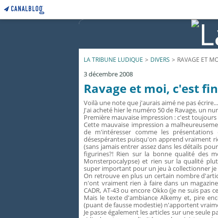
LA TRIBUNE LUDIQUE
>
DIVERS
>
RAVAGE ET MOI,
3 décembre 2008
Ravage et moi, c'est fin
Voilà une note que j'aurais aimé ne pas écrire... 
J'ai acheté hier le numéro 50 de Ravage, un nu
Première mauvaise impression : c'est toujours a
Cette mauvaise impression a malheureusement 
de m'intéresser comme les présentations
désespérantes puisqu'on apprend vraiment rien
(sans jamais entrer assez dans les détails pou
figurines?! Rien sur la bonne qualité des m
Monsterpocalypse) et rien sur la qualité p
super important pour un jeu à collectionner je
On retrouve en plus un certain nombre d'articles
n'ont vraiment rien à faire dans un magazine
CADR, AT-43 ou encore Okko (je ne suis pas cert
Mais le texte d'ambiance Alkemy et, pire en
(puant de fausse modestie) n'apportent vraim
Je passe également les articles sur une seule 