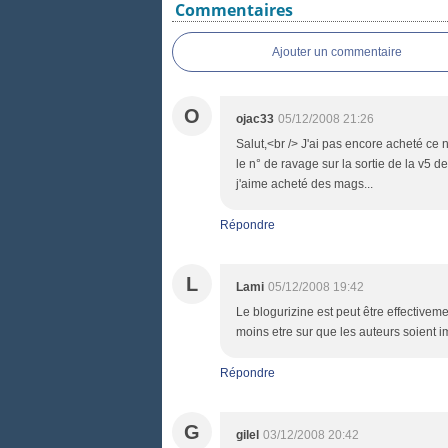
Commentaires
Ajouter un commentaire
O
ojac33
05/12/2008 21:26
Salut,<br /> J'ai pas encore acheté ce n
le n° de ravage sur la sortie de la v5 d
j'aime acheté des mags...
Répondre
L
Lami
05/12/2008 19:42
Le blogurizine est peut être effectiveme
moins etre sur que les auteurs soient i
Répondre
G
gilel
03/12/2008 20:42