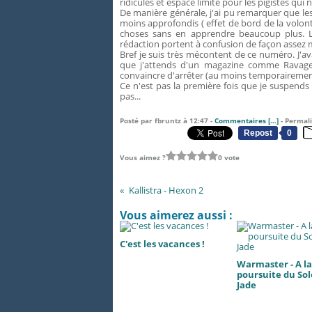
ridicules et espace limité pour les pigistes qui
De manière générale, j'ai pu remarquer que les
moins approfondis ( effet de bord de la volon
choses sans en apprendre beaucoup plus. Le 
rédaction portent à confusion de façon assez
Bref je suis très mécontent de ce numéro. J'a
que j'attends d'un magazine comme Ravage
convaincre d'arrêter (au moins temporairement
Ce n'est pas la première fois que je suspends 
pas...
Posté par fbruntz à 12:47 -
Commentaires [
…
]
- Permali
Repost
0
Vous aimez ?
0 vote
Kallistra - Hexon 2
Vous aimerez aussi :
C'est les vacances !
Warmaster - A la
poursuite du Sol
Jade