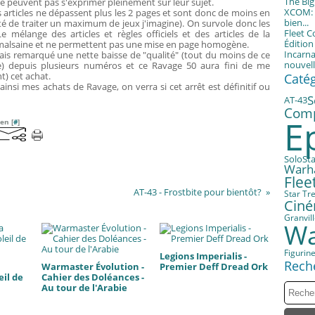
The Bi
 ne peuvent pas s'exprimer pleinement sur leur sujet.
XCOM: T
 articles ne dépassent plus les 2 pages et sont donc de moins en
bien...
té de traiter un maximum de jeux j'imagine). On survole donc les
Fleet 
mélange des articles et règles officiels et des articles de la
Éditio
 malsaine et ne permettent pas une mise en page homogène.
Incarna
vais remarqué une nette baisse de "qualité" (tout du moins de ce
nouvell
) depuis plusieurs numéros et ce Ravage 50 aura fini de me
) cet achat.
Caté
ainsi mes achats de Ravage, on verra si cet arrêt est définitif ou
S
AT-43
Com
E
en [
#
]
St
Solo
Warh
Fle
AT-43 - Frostbite pour bientôt?
Star Tr
Cin
Granvil
Wa
Figurin
Legions Imperialis -
Rech
Warmaster Évolution -
Premier Deff Dread Ork
eil de
Cahier des Doléances -
Au tour de l'Arabie