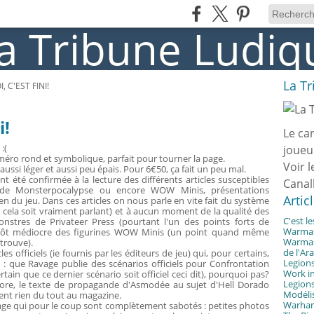
La T
 C'EST FINI!
i!
Le ca
:(
joueu
méro rond et symbolique, parfait pour tourner la page.
Voir l
ussi léger et aussi peu épais. Pour 6€50, ça fait un peu mal.
été confirmée à la lecture des différents articles susceptibles
Canal
 de Monsterpocalypse ou encore WOW Minis, présentations
Artic
 du jeu. Dans ces articles on nous parle en vite fait du système
r cela soit vraiment parlant) et à aucun moment de la qualité des
C'est l
onstres de Privateer Press (pourtant l'un des points forts de
Warmast
lutôt médiocre des figurines WOW Minis (un point quand même
Warmast
 trouve).
de l'Ar
 officiels (ie fournis par les éditeurs de jeu) qui, pour certains,
Legions
 : que Ravage publie des scénarios officiels pour Confrontation
Work in
ain que ce dernier scénario soit officiel ceci dit), pourquoi pas?
Legions
core, le texte de propagande d'Asmodée au sujet d'Hell Dorado
Modélis
ent rien du tout au magazine.
Warhamm
page qui pour le coup sont complètement sabotés : petites photos