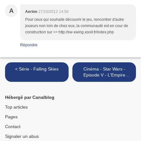
A
Aerion
27/10/2012 14:56
Pour ceux qui souhaite découvrir le jeu, rencontrer d'autre
joueurs non loin de chez eux, la communauté est en cour de
construction sur => http://sw-xwing.xooit.fr/index.php
Répondre
< Série - Falling Skies
Cinéma - Star Wars -
Episode V - L'Empire
Contre-Attaque >
Hébergé par Canalblog
Top articles
Pages
Contact
Signaler un abus