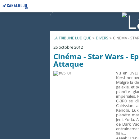
LA TRIBUNE LUDIQUE
>
DIVERS
>
CINÉMA - STAR
26 octobre 2012
Cinéma - Star Wars - Ep
Attaque
Vu en DVD
Kershner ave
Malgré la de
galaxie, et p
planète gl
impériales. 
C-3P0 se di
Calrissian,
Kenobi, Luk
planète mar
Jedi, Yoda.
de Dark Vad
entraînement
Sith...
Aaaah! L'Epi