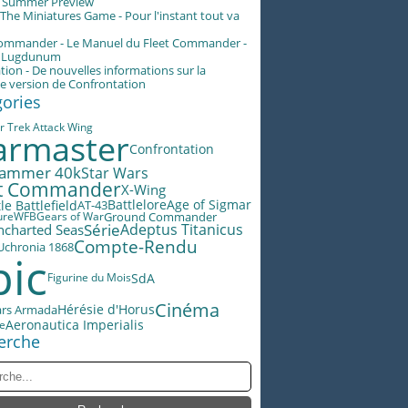
g Summer Preview
he Miniatures Game - Pour l'instant tout va
Commander - Le Manuel du Fleet Commander -
n Lugdunum
tion - De nouvelles informations sur la
e version de Confrontation
gories
r Trek Attack Wing
rmaster
Confrontation
ammer 40k
Star Wars
et Commander
X-Wing
Battlelore
Age of Sigmar
le Battlefield
AT-43
ure
WFB
Gears of War
Ground Commander
Série
Adeptus Titanicus
ncharted Seas
Compte-Rendu
Uchronia 1868
pic
SdA
Figurine du Mois
Cinéma
Hérésie d'Horus
ars Armada
Aeronautica Imperialis
le
erche