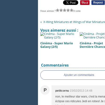
Repost
Vous aimez ?
0 vote
X-Wing Miniatures et Wings of War Miniatur
Vous aimerez aussi :
Cinéma - Super Mario
Cinéma - Projet
Galaxy (2/5)
Dernière Chance 
Commentaires
Ajouter un commentaire
P
petitcornu
15/02/2013 14:48
non, le meilleur star wars, c'est la mena
éclipse ces ridicules Jedi en robes! J