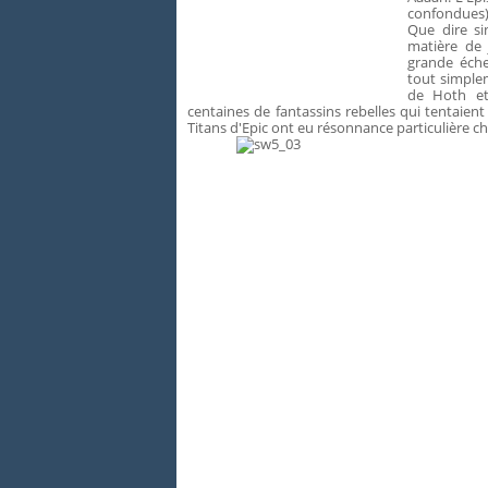
confondues)
Que dire s
matière de 
grande éche
tout simplem
de Hoth et
centaines de fantassins rebelles qui tentaie
Titans d'Epic ont eu résonnance particulière che