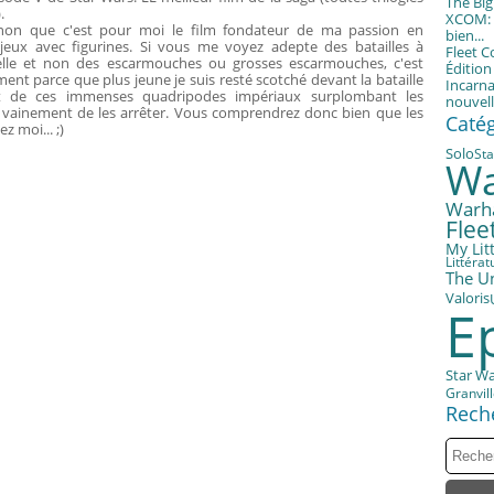
The Bi
.
XCOM: T
inon que c'est pour moi le film fondateur de ma passion en
bien...
jeux avec figurines. Si vous me voyez adepte des batailles à
Fleet 
lle et non des escarmouches ou grosses escarmouches, c'est
Éditio
ent parce que plus jeune je suis resté scotché devant la bataille
Incarna
 de ces immenses quadripodes impériaux surplombant les
nouvell
nt vainement de les arrêter. Vous comprendrez donc bien que les
Caté
z moi... ;)
Solo
Sta
Wa
Warh
Fle
My Litt
Littérat
The U
Valoris
E
Star W
Granvil
Rech