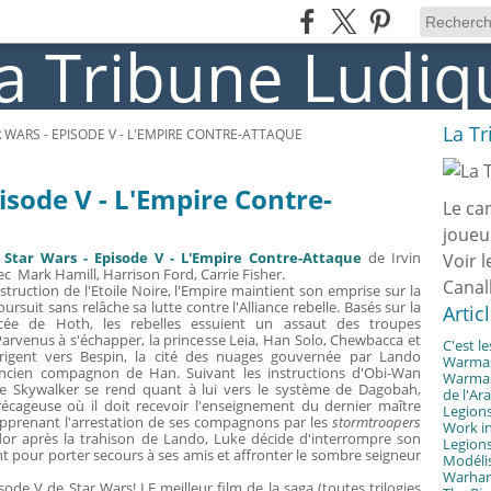
La T
 WARS - EPISODE V - L'EMPIRE CONTRE-ATTAQUE
isode V - L'Empire Contre-
Le ca
joueu
,
Star Wars - Episode V - L'Empire Contre-Attaque
de Irvin
Voir l
c Mark Hamill, Harrison Ford, Carrie Fisher.
Canal
struction de l'Etoile Noire, l'Empire maintient son emprise sur la
oursuit sans relâche sa lutte contre l'Alliance rebelle. Basés sur la
Artic
acée de Hoth, les rebelles essuient un assaut des troupes
Parvenus à s'échapper, la princesse Leia, Han Solo, Chewbacca et
C'est l
rigent vers Bespin, la cité des nuages gouvernée par Lando
Warmast
 ancien compagnon de Han. Suivant les instructions d'Obi-Wan
Warmast
e Skywalker se rend quant à lui vers le système de Dagobah,
de l'Ar
écageuse où il doit recevoir l'enseignement du dernier maître
Legions
 Apprenant l'arrestation de ses compagnons par les
stormtroopers
Work in
or après la trahison de Lando, Luke décide d'interrompre son
Legions
 pour porter secours à ses amis et affronter le sombre seigneur
Modélis
Warhamm
sode V de Star Wars! LE meilleur film de la saga (toutes trilogies