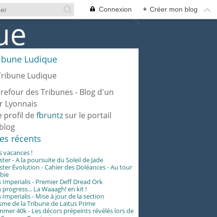
Connexion
+
Créer mon blog
ribune Ludique
rrefour des Tribunes - Blog d'un
r Lyonnais
e profil de
fbruntz
sur le portail
blog
les récents
es vacances !
er - A la poursuite du Soleil de Jade
er Évolution - Cahier des Doléances - Au tour
abie
 Imperialis - Premier Deff Dread Ork
 progress... La Waaagh! en kit !
 Imperialis - Mise à jour de la section
me de la Tribune de Laïtus Prime
er 40k - Les décors prépeints révélés lors de