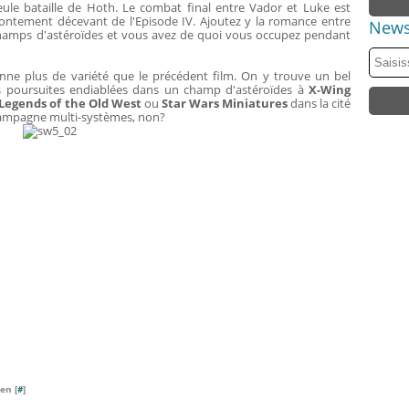
 seule bataille de Hoth. Le combat final entre Vador et Luke est
rontement décevant de l'Episode IV. Ajoutez y la romance entre
News
 champs d'astéroïdes et vous avez de quoi vous occupez pendant
nne plus de variété que le précédent film. On y trouve un bel
 poursuites endiablées dans un champ d'astéroïdes à
X-Wing
Legends of the Old West
ou
Star Wars Miniatures
dans la cité
 campagne multi-systèmes, non?
en [
#
]