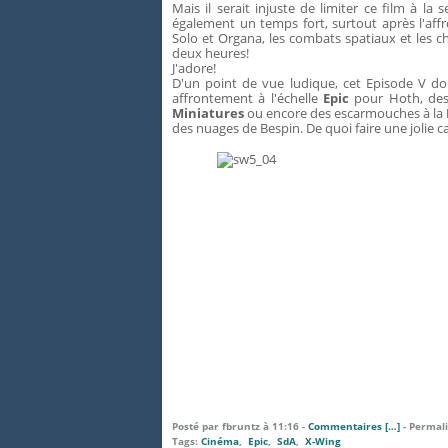
Mais il serait injuste de limiter ce film à la
également un temps fort, surtout après l'aff
Solo et Organa, les combats spatiaux et les
deux heures!
J'adore!
D'un point de vue ludique, cet Episode V do
affrontement à l'échelle
Epic
pour Hoth, des
Miniatures
ou encore des escarmouches à la
des nuages de Bespin. De quoi faire une jolie
Posté par fbruntz à 11:16 -
Commentaires [
…
]
- Permali
Tags:
Cinéma
,
Epic
,
SdA
,
X-Wing