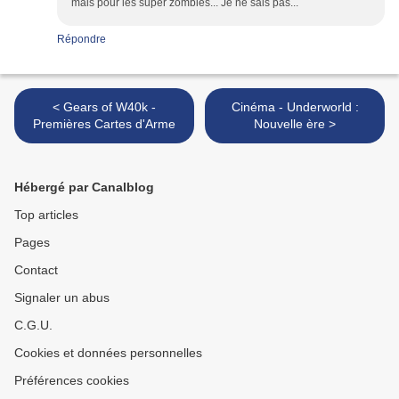
mais pour les super zombies... Je ne sais pas...
Répondre
< Gears of W40k -
Cinéma - Underworld :
Premières Cartes d'Arme
Nouvelle ère >
Hébergé par Canalblog
Top articles
Pages
Contact
Signaler un abus
C.G.U.
Cookies et données personnelles
Préférences cookies