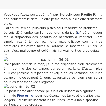
Vous vous l'avez remarqué, la "map" Heroclix pour
Pacific Rim
a
non seulement le défaut d'être petite mais aussi d'être tristement
plate.
J'ai heureusement plusieurs pistes pour résoudre ce problème.
Je suis déjà tombé sur l'un des forums du jeu (
ici
) où un joueur
met à disposition des gabarits de bâtiments à imprimer. C'est
simple, pas à tomber par terre mais efficace comme mes
premières tentatives faites à l'arrache le montrent... Ouais, je
sais, c'est mal coupé et collé mais j'ai vraiment de gros doigts...
^^
Pour partie port de la map, j'ai à ma disposition plein d'éléments
6mm comme des containers qui seront parfaits. D'autant plus
qu'il est possible aux jaegers et kaijus de les ramasser pour les
balancer joyeusement à leurs adversaires ou bien s'en servir
pour les tabasser avec allégresse...
On peut même aller encore plus loin en utilisant des figurines
3mm de
Pico Armor
pour représenter les tanks et jets alliés aux
jaegers... Malheureusement les figurines 6mm à ma disposition
sont encore trop grosses.